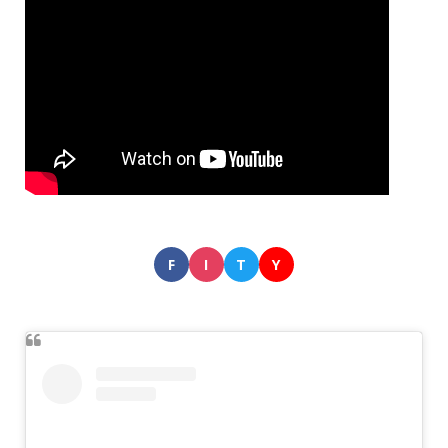
F
I
T
Y