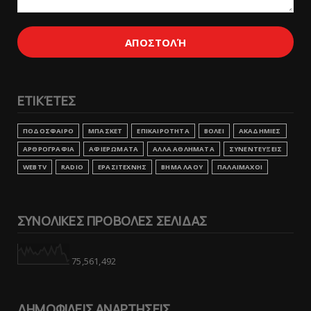
ΕΤΙΚΈΤΕΣ
ΠΟΔΟΣΦΑΙΡΟ
ΜΠΑΣΚΕΤ
ΕΠΙΚΑΙΡΟΤΗΤΑ
ΒΟΛΕΙ
ΑΚΑΔΗΜΙΕΣ
ΑΡΘΡΟΓΡΑΦΙΑ
ΑΦΙΕΡΩΜΑΤΑ
ΑΛΛΑ ΑΘΛΗΜΑΤΑ
ΣΥΝΕΝΤΕΥΞΕΙΣ
WEBTV
RADIO
ΕΡΑΣΙΤΕΧΝΗΣ
ΒΗΜΑ ΛΑΟΥ
ΠΑΛΑΙΜΑΧΟΙ
ΣΥΝΟΛΙΚΕΣ ΠΡΟΒΟΛΕΣ ΣΕΛΙΔΑΣ
75,561,492
ΔΗΜΟΦΙΛΕΙΣ ΑΝΑΡΤΗΣΕΙΣ