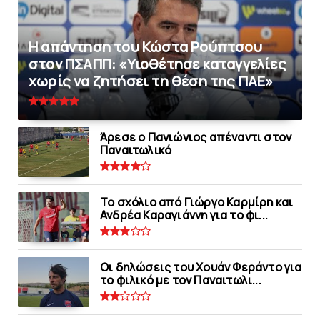
Η απάντηση του Κώστα Ρούπτσου
στον ΠΣΑΠΠ: «Υιοθέτησε καταγγελίες
χωρίς να ζητήσει τη θέση της ΠAΕ»
Άρεσε ο Πανιώνιος απέναντι στoν
Παναιτωλικό
Το σχόλιο από Γιώργο Καρμίρη και
Ανδρέα Καραγιάννη για το φι...
Οι δηλώσεις του Χουάν Φεράντο για
το φιλικό με τoν Παναιτωλι...