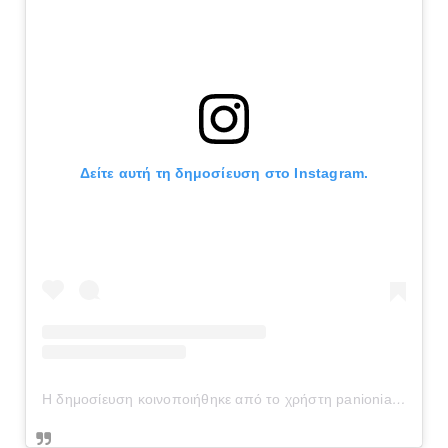
Δείτε αυτή τη δημοσίευση στο Instagram.
Η δημοσίευση κοινοποιήθηκε από το χρήστη panionianea.gr (@panionianea.gr)