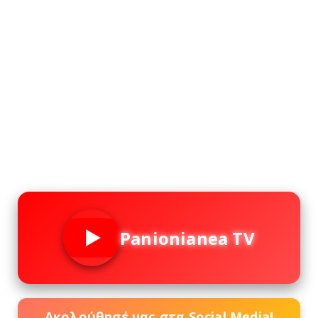
Panionianea TV
Ακολούθησέ μας στα Social Media!