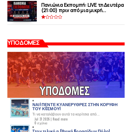
Πανιώνια Εκπομπή: LIVE τη Δευτέρα
(21:00) πριν από μια μικρή...
ΥΠΟΔΟΜΕΣ
ΝΑΙ! ΠΕΝΤΕ ΚΥΑΝΕΡΥΘΡΕΣ ΣΤΗΝ ΚΟΡΥΦΗ
ΤΟΥ ΚOΣΜΟΥ!
Τι να καταλάβουν αυτά τα κορίτσια από...
Jul 31 2026 |
Read more
0 σχόλια
Στον τελικό η Eθνική Kορασίδων Πόλο!