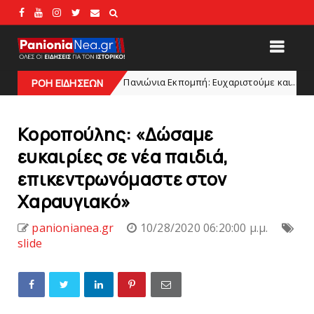
Πανιώνια Εκπομπή: Eυχαριστούμε και... συνεχίζουμε!
ADLINES
ΡΟΗ ΕΙΔΗΣΕΩΝ
Κοροπούλης: «Δώσαμε
ευκαιρίες σε νέα παιδιά,
επικεντρωνόμαστε στον
Χαραυγιακό»
panionianea.gr
10/28/2020 06:20:00 μ.μ.
slide