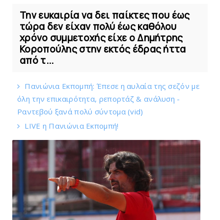
Την ευκαιρία να δει παίκτες που έως
τώρα δεν είχαν πολύ έως καθόλου
χρόνο συμμετοχής είχε ο Δημήτρης
Κοροπούλης στην εκτός έδρας ήττα
από τ...
Πανιώνια Εκπομπή: Έπεσε η αυλαία της σεζόν με
όλη την επικαιρότητα, ρεπορτάζ & ανάλυση -
Ραντεβού ξανά πολύ σύντομα (vid)
LIVE η Πανιώνια Εκπομπή!