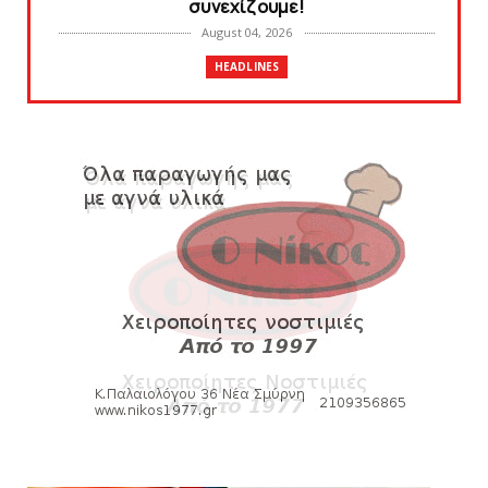
συνεχίζουμε!
August 04, 2026
HEADLINES
Θλίψη για τον χαμό του Γιώργου
Mαρσέλλου
August 04, 2026
SLIDE
Ξεκινά η ελεύθερη διάθεση των εισιτηρίων
διαρκείας του βόλεϊ...
August 04, 2026
HEADLINES
Kυανέρυθρη και επίσημα η Πάτερου
August 04, 2026
SLIDE
Πανιώνια Εκπομπή: Έπεσε η αυλαία της
σεζόν με όλη την επικαι...
August 04, 2026