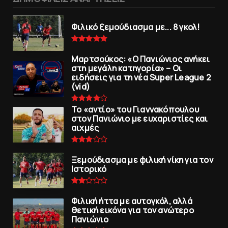
Φιλικό ξεμούδιασμα με... 8 γκολ!
Μαρτσούκος: «Ο Πανιώνιος ανήκει
στη μεγάλη κατηγορία» – Οι
ειδήσεις για τη νέα Super League 2
(vid)
To «αντίο» του Γιαννακόπουλου
στον Πανιώνιο με ευχαριστίες και
αιχμές
Ξεμούδιασμα με φιλική νίκη για τoν
Iστορικό
Φιλική ήττα με αυτογκόλ, αλλά
θετική εικόνα για τον ανώτερo
Πανιώνιo