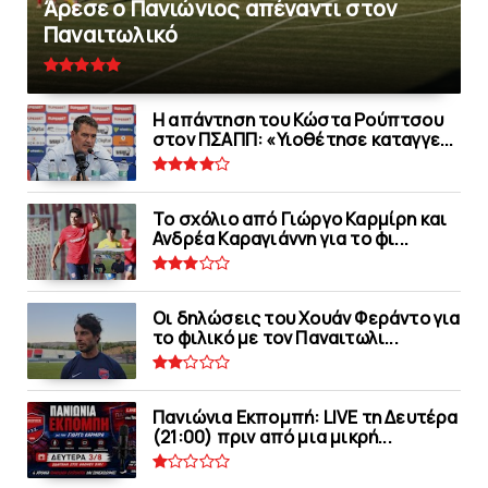
Άρεσε ο Πανιώνιος απέναντι στoν
Παναιτωλικό
Η απάντηση του Κώστα Ρούπτσου
στον ΠΣΑΠΠ: «Υιοθέτησε καταγγε...
Το σχόλιο από Γιώργο Καρμίρη και
Ανδρέα Καραγιάννη για το φι...
Οι δηλώσεις του Χουάν Φεράντο για
το φιλικό με τoν Παναιτωλι...
Πανιώνια Εκπομπή: LIVE τη Δευτέρα
(21:00) πριν από μια μικρή...