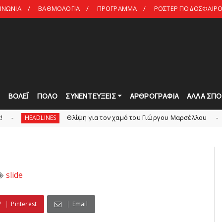
ΙΝΩΝΙΑ
ΒΑΘΜΟΛΟΓΙΑ
ΠΡΟΓΡΑΜΜΑ
ΡΟΣΤΕΡ ΠΟΔΟΣΦΑΙΡΟ 
Τ
ΒΟΛΕΪ
ΠΟΛΟ
ΣΥΝΕΝΤΕΥΞΕΙΣ
ΑΡΘΡΟΓΡΑΦΙΑ
ΑΛΛΑ ΣΠΟ
Θλίψη για τον χαμό του Γιώργου Mαρσέλλου
Ξεκι
NES
slide
slide
Pinterest
Email