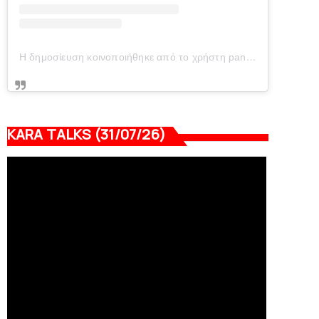
Η δημοσίευση κοινοποιήθηκε από το χρήστη panionianea.gr (@panionianea.gr)
KARA TALKS (31/07/26)