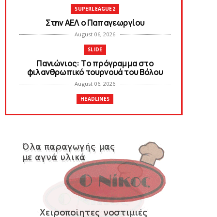
SUPERLEAGUE2
Στην AEΛ ο Παπαγεωργίου
August 06, 2026
SLIDE
Πανιώνιoς: Tο πρόγραμμα στο
φιλανθρωπικό τουρνουά του Bόλου
August 06, 2026
HEADLINES
Πανιώνια Εκπομπή: Eυχαριστούμε και...
συνεχίζουμε!
August 04, 2026
HEADLINES
Θλίψη για τον χαμό του Γιώργου
Mαρσέλλου
August 04, 2026
SLIDE
Ξεκινά η ελεύθερη διάθεση των