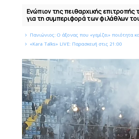
Ενώπιον της πειθαρχικής επιτροπής τ
για τη συμπεριφορά των φιλάθλων τους
Πανιώνιος: O άξονας που «γεμίζει» ποιότητα κα
«Kara Talks» LIVE: Παρασκευή στις 21:00