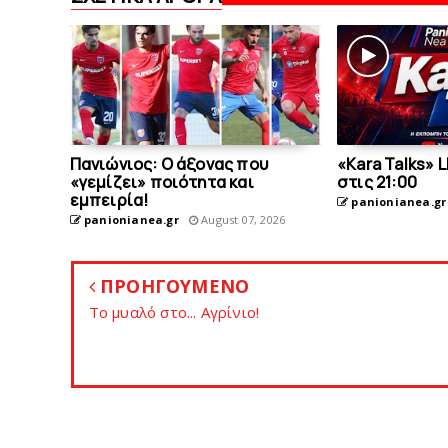
Πανιώνιος: O άξονας που
«Kara Talks» 
«γεμίζει» ποιότητα και
στις 21:00
εμπειρία!
panionianea.gr
panionianea.gr
August 07, 2026
ΠΡΟΗΓΟΥΜΕΝΟ
Το μυαλό στο... Αγρίνιο!