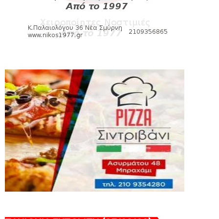
εισιτηρίων διαρκείας του βόλεϊ...
August 04, 2026
ΠΟΛΟ
Kυανέρυθρη και επίσημα η Πάτερου
August 04, 2026
HEADLINES
Πανιώνια Εκπομπή: Έπεσε η αυλαία της
σεζόν με όλη την επικαι...
August 04, 2026