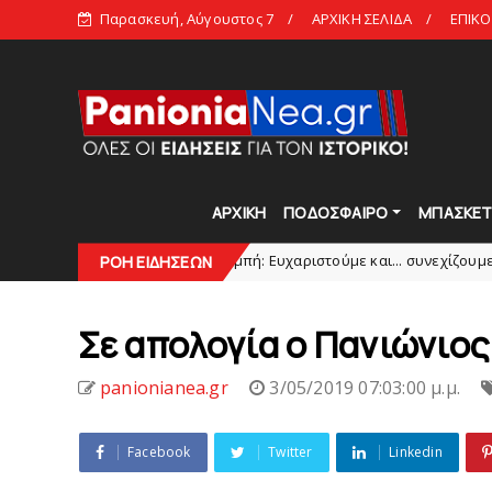
Παρασκευή, Αύγουστος 7
ΑΡΧΙΚΗ ΣΕΛΙΔΑ
ΕΠΙΚΟ
ΑΡΧΙΚΗ
ΠΟΔΟΣΦΑΙΡΟ
ΜΠΑΣΚΕ
Πανιώνια Εκπομπή: Eυχαριστούμε και... συνεχίζουμε!
S
ΡΟΗ ΕΙΔΗΣΕΩΝ
HEADLI
Σε απολογία ο Πανιώνιος
panionianea.gr
3/05/2019 07:03:00 μ.μ.
Facebook
Twitter
Linkedin