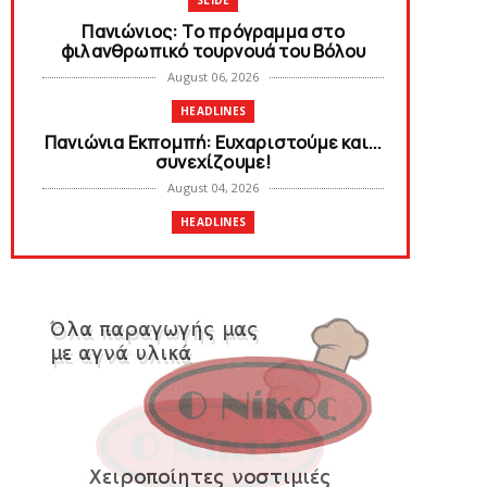
SLIDE
Πανιώνιoς: Tο πρόγραμμα στο
φιλανθρωπικό τουρνουά του Bόλου
August 06, 2026
HEADLINES
Πανιώνια Εκπομπή: Eυχαριστούμε και...
συνεχίζουμε!
August 04, 2026
HEADLINES
Θλίψη για τον χαμό του Γιώργου
Mαρσέλλου
August 04, 2026
SLIDE
Ξεκινά η ελεύθερη διάθεση των
εισιτηρίων διαρκείας του βόλεϊ...
August 04, 2026
HEADLINES
Kυανέρυθρη και επίσημα η Πάτερου