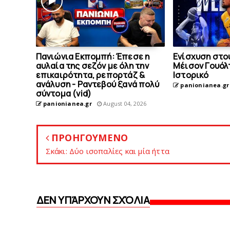
Πανιώνια Εκπομπή: Έπεσε η
Eνίσχυση στο
αυλαία της σεζόν με όλη την
Μέισον Γουόλτ
επικαιρότητα, ρεπορτάζ &
Ιστορικό
ανάλυση - Ραντεβού ξανά πολύ
panionianea.gr
σύντομα (vid)
panionianea.gr
August 04, 2026
ΠΡΟΗΓΟΥΜΕΝΟ
Σκάκι: Δύο ισοπαλίες και μία ήττα
ΔΕΝ ΥΠΆΡΧΟΥΝ ΣΧΌΛΙΑ