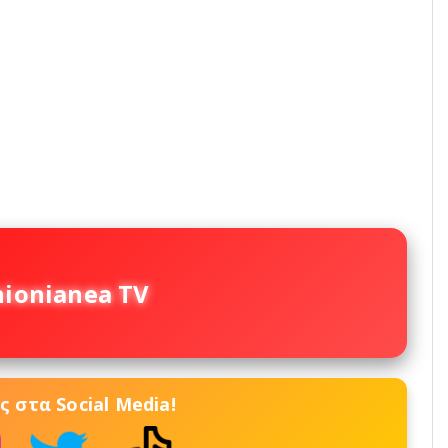
nionianea TV
 στα Social Media!