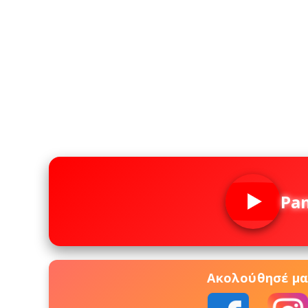
Pa
Ακολούθησέ μας