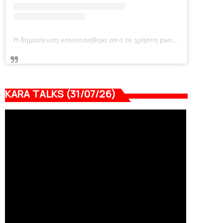
Η δημοσίευση κοινοποιήθηκε από το χρήστη panionianea.gr (@panionianea.gr)
KARA TALKS (31/07/26)