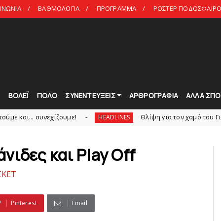
ΙΝΩΝΙΑ
ΒΑΘΜΟΛΟΓΙΑ
ΠΡΟΓΡΑΜΜΑ
ΡΟΣΤΕΡ ΠΟΔΟΣΦΑΙΡΟ 
Τ
ΒΟΛΕΪ
ΠΟΛΟ
ΣΥΝΕΝΤΕΥΞΕΙΣ
ΑΡΘΡΟΓΡΑΦΙΑ
ΑΛΛΑ ΣΠΟ
υνεχίζουμε!
Θλίψη για τον χαμό του Γιώργου Mαρ
HEADLINES
άνιδες και Play Off
ΚΕΤ
Pinterest
Email