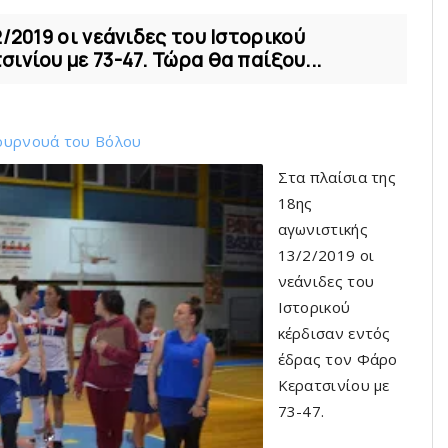
2/2019 οι νεάνιδες του Ιστορικού
ινίου με 73-47. Τώρα θα παίξου...
ουρνουά του Bόλου
Στα πλαίσια της
18ης
αγωνιστικής
13/2/2019 οι
νεάνιδες του
Ιστορικού
κέρδισαν εντός
έδρας τον Φάρο
Κερατσινίου με
73-47.