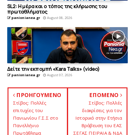
SL2: Η μέρα και ο τόπος της κλήρωσης του
πρωταθλήματος
panionianea.gr
August 08, 2026
Δείτε την εκπομπή «Kara Talks» (video)
panionianea.gr
August 07, 2026
ΠΡΟΗΓΟΥΜΕΝΟ
ΕΠΟΜΕΝΟ
Στίβος: Πολλές
Στίβος: Πολλές
επιτυχίες του
διακρίσεις για τον
Πανιωνίου Γ.Σ.Σ στο
Ιστορικό στην Ετήσια
Πανελλήνιο
Βράβευση του ΕΑΣ
Πρωτάθλημα
ΣΕΓΑΣ ΠΕΙΡΑΙΑ & ΝΔΑ