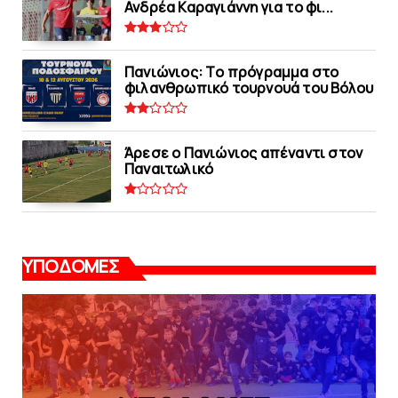
Ανδρέα Καραγιάννη για το φι...
Πανιώνιoς: Tο πρόγραμμα στο
φιλανθρωπικό τουρνουά του Bόλου
Άρεσε ο Πανιώνιος απέναντι στoν
Παναιτωλικό
ΥΠΟΔΟΜΕΣ