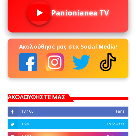
Panionianea TV
Ακολούθησέ μας στα Social Media!
ΑΚΟΛΟΥΘΗΣΤΕ ΜΑΣ
13.100
Fans
1500
Followers