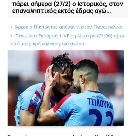
πάρει σήμερα (27/2) ο Ιστορικός, στον
επαναληπτικός εκτός έδρας αγώ...
Άρεσε ο Πανιώνιος απέναντι στoν Παναιτωλικό
Πανιώνια Εκπομπή: LIVE τη Δευτέρα (21:00) πριν
από μια μικρή καλοκαιρινή ανάσα