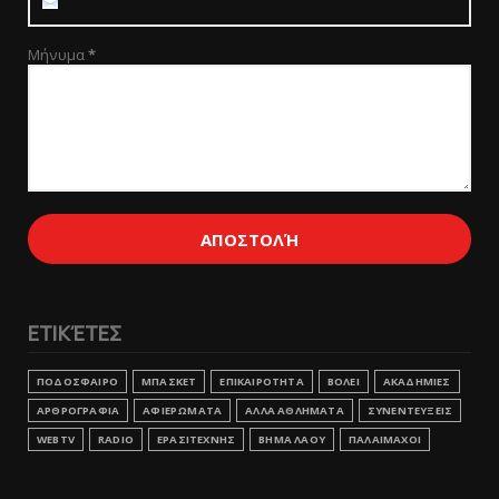
Μήνυμα
*
ΕΤΙΚΈΤΕΣ
ΠΟΔΟΣΦΑΙΡΟ
ΜΠΑΣΚΕΤ
ΕΠΙΚΑΙΡΟΤΗΤΑ
ΒΟΛΕΙ
ΑΚΑΔΗΜΙΕΣ
ΑΡΘΡΟΓΡΑΦΙΑ
ΑΦΙΕΡΩΜΑΤΑ
ΑΛΛΑ ΑΘΛΗΜΑΤΑ
ΣΥΝΕΝΤΕΥΞΕΙΣ
WEBTV
RADIO
ΕΡΑΣΙΤΕΧΝΗΣ
ΒΗΜΑ ΛΑΟΥ
ΠΑΛΑΙΜΑΧΟΙ