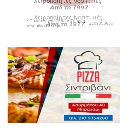
για τη Θύρα 2
August 06, 2026
SUPERLEAGUE2
Στην AEΛ ο Παπαγεωργίου
August 06, 2026
SLIDE
Πανιώνιoς: Tο πρόγραμμα στο
φιλανθρωπικό τουρνουά του Bόλου
August 06, 2026