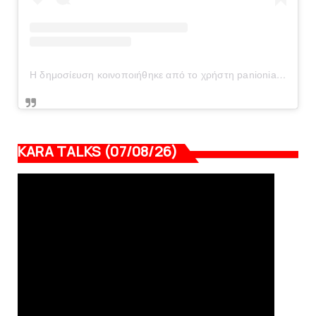
Η δημοσίευση κοινοποιήθηκε από το χρήστη panionianea.gr (@panionianea.gr)
KARA TALKS (07/08/26)