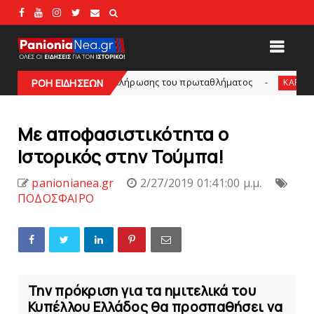
 ο τόπος της κλήρωσης του πρωταθλήματος
Δείτε 
ΡΟΗ ΕΙΔΗΣΕΩΝ
KARA TALKS
Με αποφασιστικότητα ο
Ιστορικός στην Τούμπα!
panionianea.gr
2/27/2019 01:41:00 μ.μ.
ΠΟΔΟΣΦΑΙΡΟ
Την πρόκριση για τα ημιτελικά του
Κυπέλλου Ελλάδος θα προσπαθήσει να