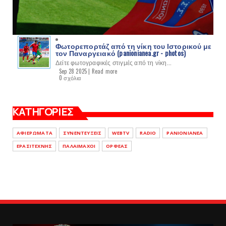
Φωτορεπορτάζ από τη νίκη του Ιστορικού με
τον Παναργειακό (panionianea.gr - photos)
Δείτε φωτογραφικές στιγμές από τη νίκη...
Sep 28 2025 |
Read more
0 σχόλια
ΚΑΤΗΓΟΡΙΕΣ
ΑΦΙΕΡΩΜΑΤΑ
ΣΥΝΕΝΤΕΥΞΕΙΣ
WEBTV
RADIO
PANIONIANEA
ΕΡΑΣΙΤΕΧΝΗΣ
ΠΑΛΑΙΜΑΧΟΙ
ΟΡΦΕΑΣ