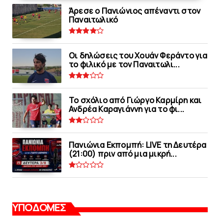
Άρεσε ο Πανιώνιος απέναντι στoν
Παναιτωλικό
Οι δηλώσεις του Χουάν Φεράντο για
το φιλικό με τoν Παναιτωλι...
Το σχόλιο από Γιώργο Καρμίρη και
Ανδρέα Καραγιάννη για το φι...
Πανιώνια Εκπομπή: LIVE τη Δευτέρα
(21:00) πριν από μια μικρή...
ΥΠΟΔΟΜΕΣ