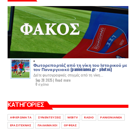
Φωτορεπορτάζ από τη νίκη του Ιστορικού με
τον Παναργειακό (panionianea.gr - photos)
Δείτε φωτογραφικές στιγμές από τη νίκη...
Sep 28 2025 |
Read more
0 σχόλια
ΚΑΤΗΓΟΡΙΕΣ
ΑΦΙΕΡΩΜΑΤΑ
ΣΥΝΕΝΤΕΥΞΕΙΣ
WEBTV
RADIO
PANIONIANEA
ΕΡΑΣΙΤΕΧΝΗΣ
ΠΑΛΑΙΜΑΧΟΙ
ΟΡΦΕΑΣ