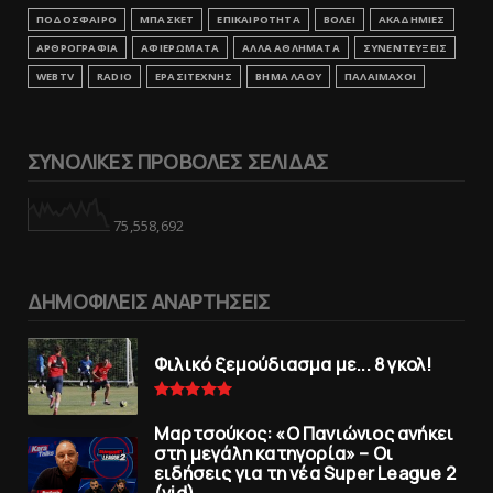
ΠΟΔΟΣΦΑΙΡΟ
ΜΠΑΣΚΕΤ
ΕΠΙΚΑΙΡΟΤΗΤΑ
ΒΟΛΕΙ
ΑΚΑΔΗΜΙΕΣ
ΑΡΘΡΟΓΡΑΦΙΑ
ΑΦΙΕΡΩΜΑΤΑ
ΑΛΛΑ ΑΘΛΗΜΑΤΑ
ΣΥΝΕΝΤΕΥΞΕΙΣ
WEBTV
RADIO
ΕΡΑΣΙΤΕΧΝΗΣ
ΒΗΜΑ ΛΑΟΥ
ΠΑΛΑΙΜΑΧΟΙ
ΣΥΝΟΛΙΚΕΣ ΠΡΟΒΟΛΕΣ ΣΕΛΙΔΑΣ
75,558,692
ΔΗΜΟΦΙΛΕΙΣ ΑΝΑΡΤΗΣΕΙΣ
Φιλικό ξεμούδιασμα με... 8 γκολ!
Μαρτσούκος: «Ο Πανιώνιος ανήκει
στη μεγάλη κατηγορία» – Οι
ειδήσεις για τη νέα Super League 2
(vid)