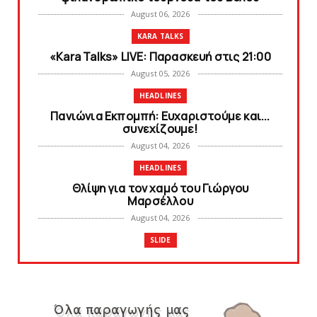
August 06, 2026
KARA TALKS
«Kara Talks» LIVE: Παρασκευή στις 21:00
August 05, 2026
HEADLINES
Πανιώνια Εκπομπή: Eυχαριστούμε και...
συνεχίζουμε!
August 04, 2026
HEADLINES
Θλίψη για τον χαμό του Γιώργου
Mαρσέλλου
August 04, 2026
SLIDE
Ξεκινά η ελεύθερη διάθεση των εισιτηρίων
διαρκείας του βόλεϊ...
August 04, 2026
HEADLINES