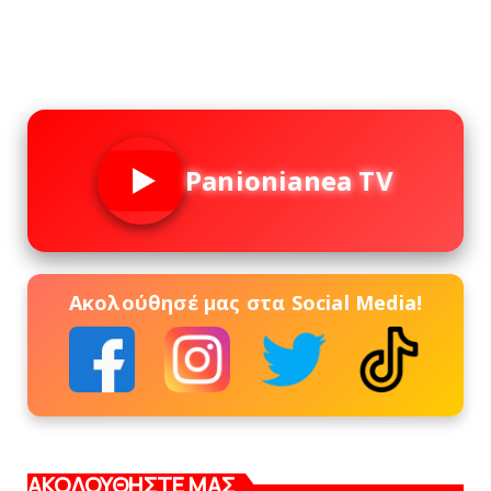
Panionianea TV
Ακολούθησέ μας στα Social Media!
ΑΚΟΛΟΥΘΗΣΤΕ ΜΑΣ