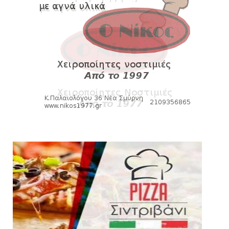
Kυανέρυθρη και επίσημα η Πάτερου
August 04, 2026
SLIDE
Πανιώνια Εκπομπή: Έπεσε η αυλαία της
σεζόν με όλη την επικαι...
August 04, 2026
ΕΠΙΚΑΙΡΟΤΗΤΑ
LIVE η Πανιώνια Εκπομπή!
August 03, 2026
SLIDE
Eνίσχυση στους ψηλούς με τον Μέισον
Γουόλτερς για τον Ιστορι...
August 03, 2026