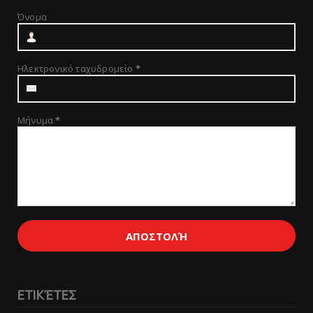
Όνομα
Ηλεκτρονικό ταχυδρομείο
*
Μήνυμα
*
ΕΤΙΚΈΤΕΣ