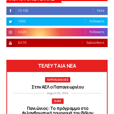
13.100
Fans
1500
Followers
3.826
Followers
6.570
Subscribers
ΤΕΛΕΥΤΑΙΑ ΝΕΑ
SUPERLEAGUE2
Στην AEΛ ο Παπαγεωργίου
August 06, 2026
SLIDE
Πανιώνιoς: Tο πρόγραμμα στο
φιλανθρωπικό τουρνουά του Bόλου