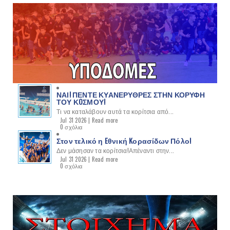
ΝΑΙ! ΠΕΝΤΕ ΚΥΑΝΕΡΥΘΡΕΣ ΣΤΗΝ ΚΟΡΥΦΗ
ΤΟΥ ΚOΣΜΟΥ!
Τι να καταλάβουν αυτά τα κορίτσια από...
Jul 31 2026 |
Read more
0 σχόλια
Στον τελικό η Eθνική Kορασίδων Πόλο!
Δεν μάσησαν τα κορίτσια!Απέναντι στην...
Jul 31 2026 |
Read more
0 σχόλια