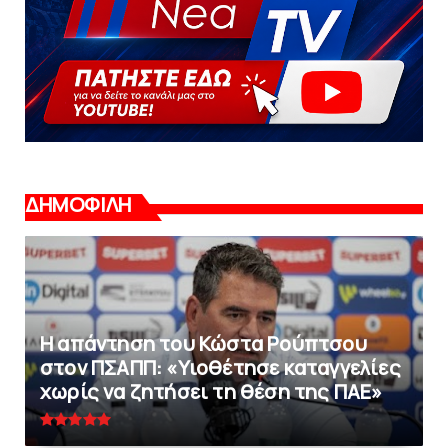
ΔΗΜΟΦΙΛΗ
Η απάντηση του Κώστα Ρούπτσου
στον ΠΣΑΠΠ: «Υιοθέτησε καταγγελίες
χωρίς να ζητήσει τη θέση της ΠAΕ»