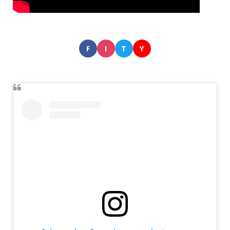
F
I
T
Y