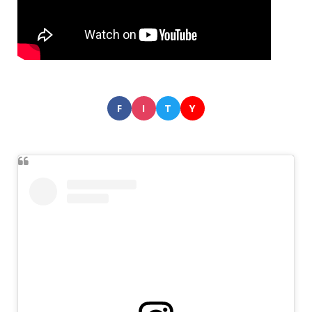
F
I
T
Y