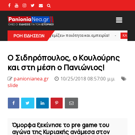
ονας που «γεμίζει» ποιότητα και εμπειρία!
«Kara 
ΡΟΗ ΕΙΔΗΣΕΩΝ
KARA TALKS
Ο Σιδηρόπουλος, ο Κουλούρης
και στη μέση ο Πανιώνιος!
panionianea.gr
10/25/2018 08:57:00 μ.μ.
slide
Όμορφα ξεκίνησε το pre game του
αγώνα της Κυριακής ανάμεσα στον