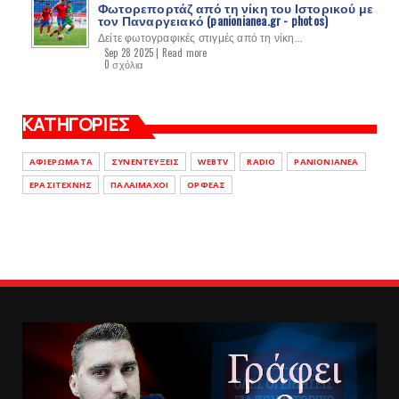
Φωτορεπορτάζ από τη νίκη του Ιστορικού με
τον Παναργειακό (panionianea.gr - photos)
Δείτε φωτογραφικές στιγμές από τη νίκη...
Sep 28 2025 |
Read more
0 σχόλια
ΚΑΤΗΓΟΡΙΕΣ
ΑΦΙΕΡΩΜΑΤΑ
ΣΥΝΕΝΤΕΥΞΕΙΣ
WEBTV
RADIO
PANIONIANEA
ΕΡΑΣΙΤΕΧΝΗΣ
ΠΑΛΑΙΜΑΧΟΙ
ΟΡΦΕΑΣ