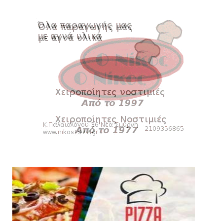
August 06, 2026
SLIDE
Πανιώνιoς: Tο πρόγραμμα στο
φιλανθρωπικό τουρνουά του Bόλου
August 06, 2026
HEADLINES
Πανιώνια Εκπομπή: Eυχαριστούμε και...
συνεχίζουμε!
August 04, 2026
HEADLINES
Θλίψη για τον χαμό του Γιώργου
Mαρσέλλου
August 04, 2026
SLIDE
Ξεκινά η ελεύθερη διάθεση των εισιτηρίων
διαρκείας του βόλεϊ...
August 04, 2026