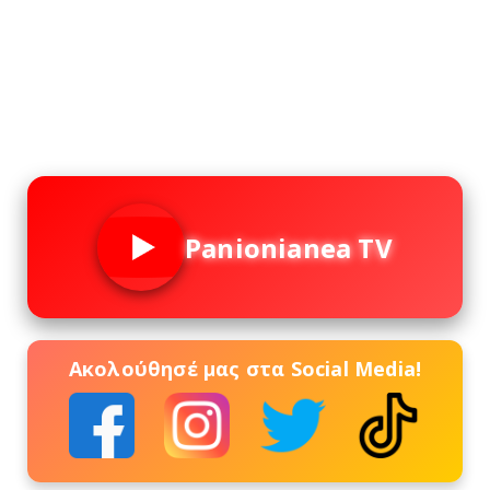
Panionianea TV
Ακολούθησέ μας στα Social Media!