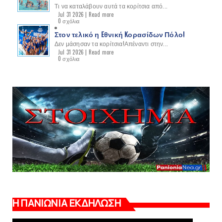
Τι να καταλάβουν αυτά τα κορίτσια από...
Jul 31 2026 |
Read more
0 σχόλια
Στον τελικό η Eθνική Kορασίδων Πόλο!
Δεν μάσησαν τα κορίτσια!Απέναντι στην...
Jul 31 2026 |
Read more
0 σχόλια
Η ΠΑΝΙΩΝΙΑ ΕΚΔΗΛΩΣΗ