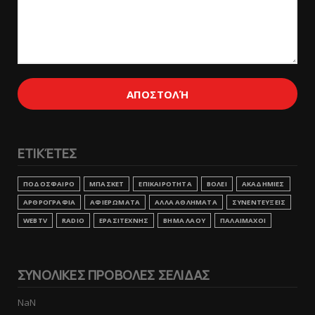
ΕΤΙΚΈΤΕΣ
ΠΟΔΟΣΦΑΙΡΟ
ΜΠΑΣΚΕΤ
ΕΠΙΚΑΙΡΟΤΗΤΑ
ΒΟΛΕΙ
ΑΚΑΔΗΜΙΕΣ
ΑΡΘΡΟΓΡΑΦΙΑ
ΑΦΙΕΡΩΜΑΤΑ
ΑΛΛΑ ΑΘΛΗΜΑΤΑ
ΣΥΝΕΝΤΕΥΞΕΙΣ
WEBTV
RADIO
ΕΡΑΣΙΤΕΧΝΗΣ
ΒΗΜΑ ΛΑΟΥ
ΠΑΛΑΙΜΑΧΟΙ
ΣΥΝΟΛΙΚΕΣ ΠΡΟΒΟΛΕΣ ΣΕΛΙΔΑΣ
NaN