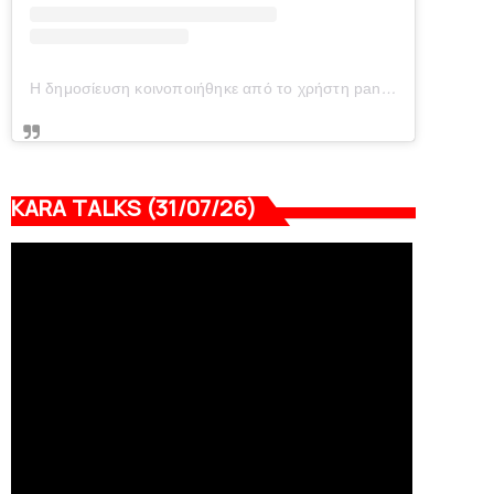
Η δημοσίευση κοινοποιήθηκε από το χρήστη panionianea.gr (@panionianea.gr)
KARA TALKS (31/07/26)