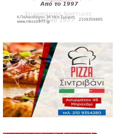
August 04, 2026
HEADLINES
Θλίψη για τον χαμό του Γιώργου
Mαρσέλλου
August 04, 2026
SLIDE
Ξεκινά η ελεύθερη διάθεση των
εισιτηρίων διαρκείας του βόλεϊ...
August 04, 2026