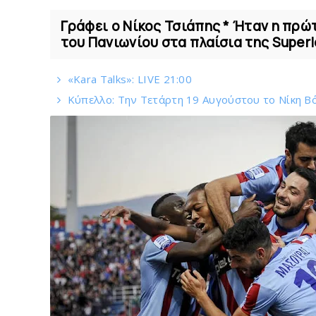
Γράφει ο Νίκος Τσιάπης * Ήταν η πρώτ
του Πανιωνίου στα πλαίσια της Superle
«Kara Talks»: LIVE 21:00
Κύπελλο: Την Τετάρτη 19 Αυγούστου το Νίκη Β