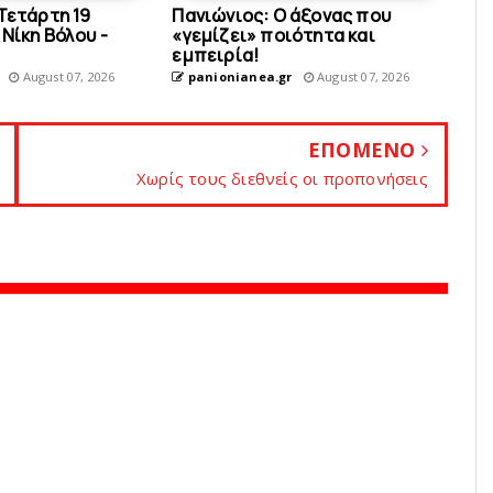
Τετάρτη 19
Πανιώνιος: O άξονας που
Νίκη Βόλου -
«γεμίζει» ποιότητα και
εμπειρία!
August 07, 2026
panionianea.gr
August 07, 2026
ΕΠΟΜΕΝΟ
Χωρίς τους διεθνείς οι προπονήσεις