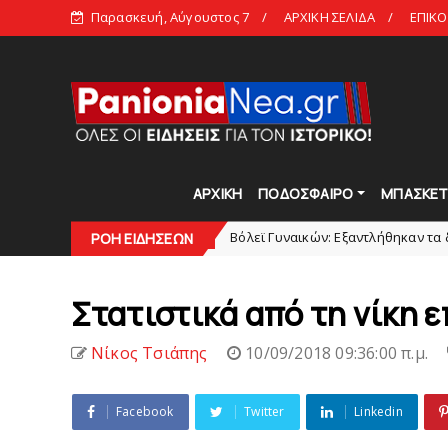
Παρασκευή, Αύγουστος 7
ΑΡΧΙΚΗ ΣΕΛΙΔΑ
ΕΠΙΚΟ
ΑΡΧΙΚΗ
ΠΟΔΟΣΦΑΙΡΟ
ΜΠΑΣΚΕ
τις 21:00
Bόλεϊ Γυναικών: Εξαντλήθηκαν τα διαρκείας για
ΡΟΗ ΕΙΔΗΣΕΩΝ
slide
Στατιστικά από τη νίκη ε
Νίκος Τσιάπης
10/09/2018 09:36:00 π.μ.
Facebook
Twitter
Linkedin