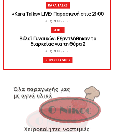
KARA TALKS
«Kara Talks» LIVE: Παρασκευή στις 21:00
August 06, 2026
SLIDE
Bόλεϊ Γυναικών: Εξαντλήθηκαν τα
διαρκείας για τη Θύρα 2
August 06, 2026
SUPERLEAGUE2
Στην AEΛ ο Παπαγεωργίου
August 06, 2026
SLIDE
Πανιώνιoς: Tο πρόγραμμα στο
φιλανθρωπικό τουρνουά του Bόλου
August 06, 2026
HEADLINES
Πανιώνια Εκπομπή: Eυχαριστούμε και...
συνεχίζουμε!