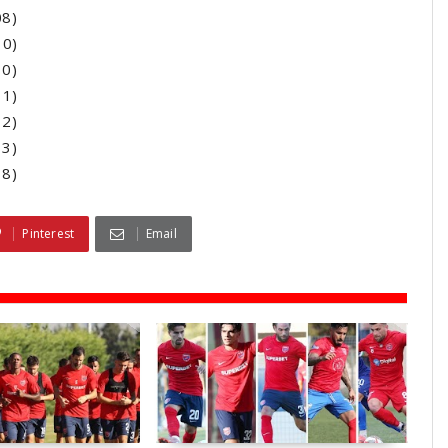
08)
10)
10)
11)
12)
13)
18)
Pinterest
Email