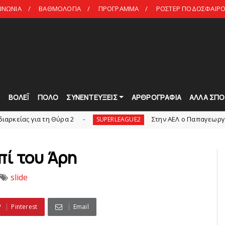
ΙΝΩΝΙΑ
ΒΑΘΜΟΛΟΓΙΑ
ΠΡΟΓΡΑΜΜΑ
ΡΟΣΤΕΡ ΠΟΔΟΣΦΑΙΡΟ 
Τ
ΒΟΛΕΪ
ΠΟΛΟ
ΣΥΝΕΝΤΕΥΞΕΙΣ
ΑΡΘΡΟΓΡΑΦΙΑ
ΑΛΛΑ ΣΠΟ
 τη Θύρα 2
Στην AEΛ ο Παπαγεωργίου
SUPERLEAGUE2
sl
πί του Άρη
slide
Pinterest
Email