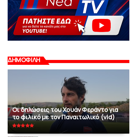
ΔΗΜΟΦΙΛΗ
Οι δηλώσεις του Χουάν Φεράντο για
το φιλικό με τoν Παναιτωλικό (vid)