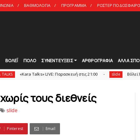
ΙΝΩΝΙΑ
ΒΑΘΜΟΛΟΓΙΑ
ΠΡΟΓΡΑΜΜΑ
ΡΟΣΤΕΡ ΠΟΔΟΣΦΑΙΡΟ 
Τ
ΒΟΛΕΪ
ΠΟΛΟ
ΣΥΝΕΝΤΕΥΞΕΙΣ
ΑΡΘΡΟΓΡΑΦΙΑ
ΑΛΛΑ ΣΠΟ
ara Talks» LIVE: Παρασκευή στις 21:00
Bόλεϊ Γυναικών: Εξ
slide
 χωρίς τους διεθνείς
slide
Pinterest
Email