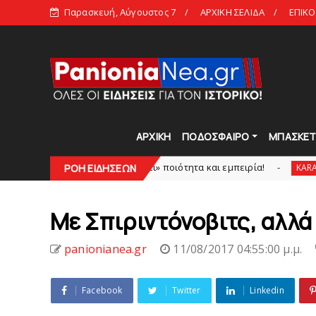
Παρασκευή, Αύγουστος 7
ΑΡΧΙΚΗ ΣΕΛΙΔΑ
ΕΠΙΚΟ
ΑΡΧΙΚΗ
ΠΟΔΟΣΦΑΙΡΟ
ΜΠΑΣΚΕ
O άξονας που «γεμίζει» ποιότητα και εμπειρία!
«K
ΡΟΗ ΕΙΔΗΣΕΩΝ
KARA TALKS
Με Σπιριντόνοβιτς, αλλά
panionianea.gr
11/08/2017 04:55:00 μ.μ.
Facebook
Twitter
Linkedin