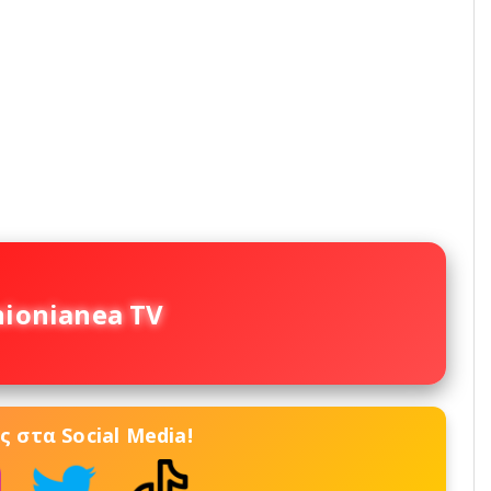
nionianea TV
 στα Social Media!