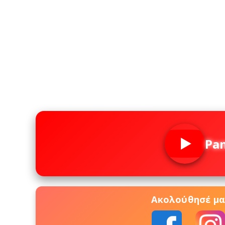
Pa
Ακολούθησέ μας