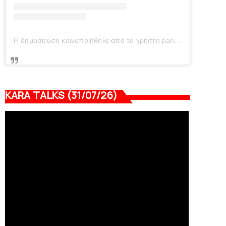
Η δημοσίευση κοινοποιήθηκε από το χρήστη panionianea.gr (@panionianea.gr)
KARA TALKS (31/07/26)