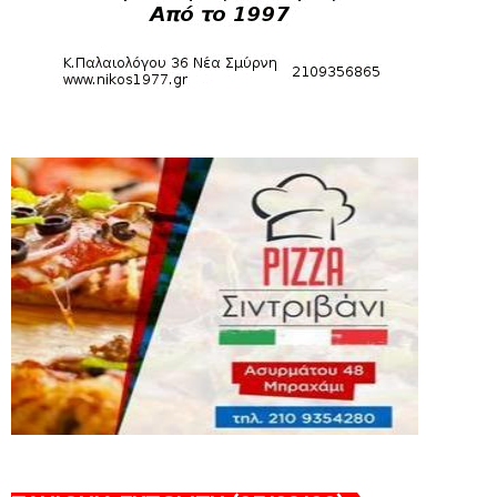
August 04, 2026
HEADLINES
Θλίψη για τον χαμό του Γιώργου
Mαρσέλλου
August 04, 2026
SLIDE
Ξεκινά η ελεύθερη διάθεση των
εισιτηρίων διαρκείας του βόλεϊ...
August 04, 2026