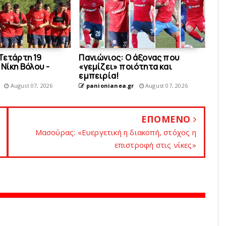
Τετάρτη 19
Πανιώνιος: O άξονας που
Νίκη Βόλου -
«γεμίζει» ποιότητα και
εμπειρία!
August 07, 2026
panionianea.gr
August 07, 2026
ΕΠΟΜΕΝΟ
Μασούρας: «Ευεργετική η διακοπή, στόχος η
επιστροφή στις νίκες»