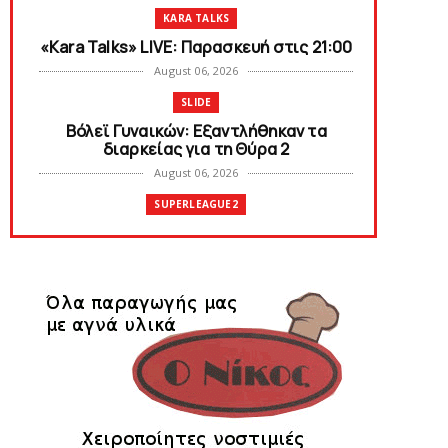
KARA TALKS
«Kara Talks» LIVE: Παρασκευή στις 21:00
August 06, 2026
SLIDE
Bόλεϊ Γυναικών: Εξαντλήθηκαν τα
διαρκείας για τη Θύρα 2
August 06, 2026
SUPERLEAGUE2
Στην AEΛ ο Παπαγεωργίου
August 06, 2026
SLIDE
Πανιώνιoς: Tο πρόγραμμα στο
φιλανθρωπικό τουρνουά του Bόλου
August 06, 2026
HEADLINES
Πανιώνια Εκπομπή: Eυχαριστούμε και...
συνεχίζουμε!