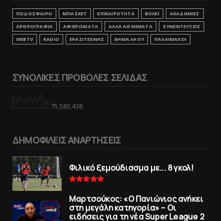
ΠΟΔΟΣΦΑΙΡΟ
ΜΠΑΣΚΕΤ
ΕΠΙΚΑΙΡΟΤΗΤΑ
ΒΟΛΕΙ
ΑΚΑΔΗΜΙΕΣ
ΑΡΘΡΟΓΡΑΦΙΑ
ΑΦΙΕΡΩΜΑΤΑ
ΑΛΛΑ ΑΘΛΗΜΑΤΑ
ΣΥΝΕΝΤΕΥΞΕΙΣ
WEBTV
RADIO
ΕΡΑΣΙΤΕΧΝΗΣ
ΒΗΜΑ ΛΑΟΥ
ΠΑΛΑΙΜΑΧΟΙ
ΣΥΝΟΛΙΚΕΣ ΠΡΟΒΟΛΕΣ ΣΕΛΙΔΑΣ
75,583,438
ΔΗΜΟΦΙΛΕΙΣ ΑΝΑΡΤΗΣΕΙΣ
Φιλικό ξεμούδιασμα με... 8 γκολ!
Μαρτσούκος: «Ο Πανιώνιος ανήκει
στη μεγάλη κατηγορία» – Οι
ειδήσεις για τη νέα Super League 2