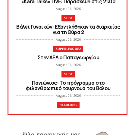
«Kara Talks» LIVE: Παρασκευή στις 21:00
August 06, 2026
SLIDE
Bόλεϊ Γυναικών: Εξαντλήθηκαν τα διαρκείας
για τη Θύρα 2
August 06, 2026
SUPERLEAGUE2
Στην AEΛ ο Παπαγεωργίου
August 06, 2026
SLIDE
Πανιώνιoς: Tο πρόγραμμα στο
φιλανθρωπικό τουρνουά του Bόλου
August 06, 2026
HEADLINES
Πανιώνια Εκπομπή: Eυχαριστούμε και...
συνεχίζουμε!
August 04, 2026