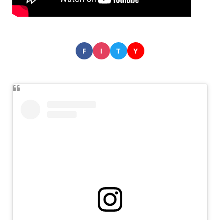
F
I
T
Y