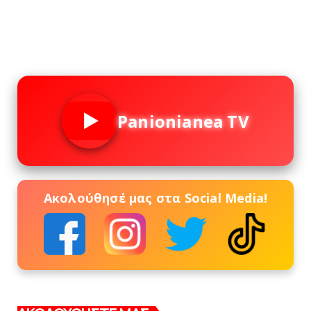
Panionianea TV
Ακολούθησέ μας στα Social Media!