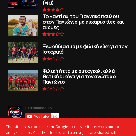
(vid)
To «αντίο» του Γιαννακόπουλου
στον Πανιώνιο με ευχαριστίες και
αιχμές
Ξεμούδιασμα με φιλική νίκη για τoν
Iστορικό
Φιλική ήττα με αυτογκόλ, αλλά
θετική εικόνα για τον ανώτερo
Πανιώνιo
This site uses cookies from Google to deliver its services and to
analyze traffic. Your IP address and user-agent are shared with