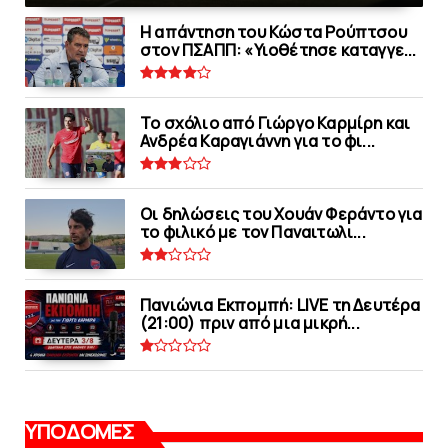
Η απάντηση του Κώστα Ρούπτσου
στον ΠΣΑΠΠ: «Υιοθέτησε καταγγε...
Το σχόλιο από Γιώργο Καρμίρη και
Ανδρέα Καραγιάννη για το φι...
Οι δηλώσεις του Χουάν Φεράντο για
το φιλικό με τoν Παναιτωλι...
Πανιώνια Εκπομπή: LIVE τη Δευτέρα
(21:00) πριν από μια μικρή...
ΥΠΟΔΟΜΕΣ