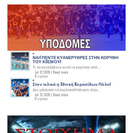
ΝΑΙ! ΠΕΝΤΕ ΚΥΑΝΕΡΥΘΡΕΣ ΣΤΗΝ ΚΟΡΥΦΗ
ΤΟΥ ΚOΣΜΟΥ!
Τι να καταλάβουν αυτά τα κορίτσια από...
Jul 31 2026 |
Read more
0 σχόλια
Στον τελικό η Eθνική Kορασίδων Πόλο!
Δεν μάσησαν τα κορίτσια!Απέναντι στην...
Jul 31 2026 |
Read more
0 σχόλια