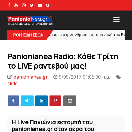
ο πρόγραμμα στο φιλανθρωπικό τουρνουά του Bόλου
ΡΟΗ ΕΙΔΗΣΕΩΝ
HEADLINES
Panionianea Radio: Κάθε Τρίτη
το LIVE ραντεβού μας!
panionianea.gr
9/09/2017 01:05:00 π.μ.
slide
Η Live Πανιώνια εκπομπή του
panionianea.gr στον αέρα του