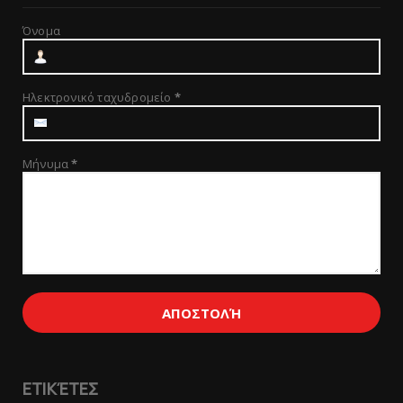
Όνομα
Ηλεκτρονικό ταχυδρομείο
*
Μήνυμα
*
ΕΤΙΚΈΤΕΣ