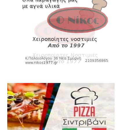
HEADLINES
Θλίψη για τον χαμό του Γιώργου
Mαρσέλλου
August 04, 2026
SLIDE
Ξεκινά η ελεύθερη διάθεση των εισιτηρίων
διαρκείας του βόλεϊ...
August 04, 2026
ΠΟΛΟ
Kυανέρυθρη και επίσημα η Πάτερου
August 04, 2026
HEADLINES
Πανιώνια Εκπομπή: Έπεσε η αυλαία της
σεζόν με όλη την επικαι...
August 04, 2026