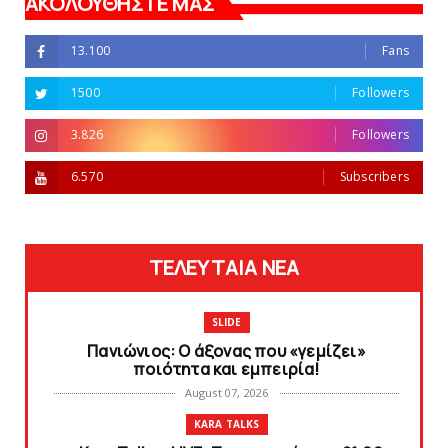
ΑΚΟΛΟΥΘΗΣΤΕ ΜΑΣ
13.100
Fans
1500
Followers
3.826
Followers
6.570
Subscribers
ΤΕΛΕΥΤΑΙΑ ΝΕΑ
SLIDE
Πανιώνιος: O άξονας που «γεμίζει»
ποιότητα και εμπειρία!
August 07, 2026
KARA TALKS