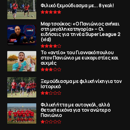
Φιλικό ξεμούδιασμα με... 8 γκολ!
Μαρτσούκος: «Ο Πανιώνιος ανήκει
στη μεγάλη κατηγορία» – Οι
ειδήσεις για τη νέα Super League 2
(vid)
To «αντίο» του Γιαννακόπουλου
στον Πανιώνιο με ευχαριστίες και
αιχμές
Ξεμούδιασμα με φιλική νίκη για τoν
Iστορικό
Φιλική ήττα με αυτογκόλ, αλλά
θετική εικόνα για τον ανώτερo
Πανιώνιo