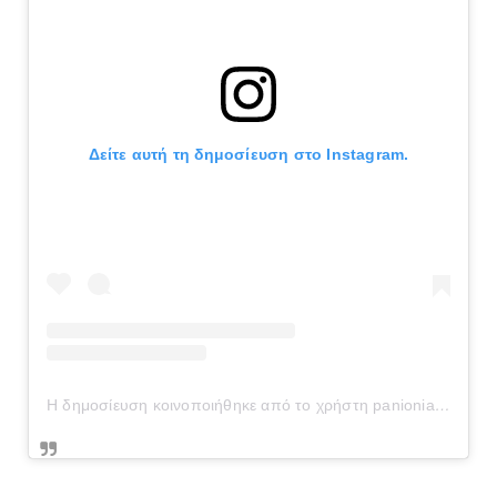
Δείτε αυτή τη δημοσίευση στο Instagram.
Η δημοσίευση κοινοποιήθηκε από το χρήστη panionianea.gr (@panionianea.gr)