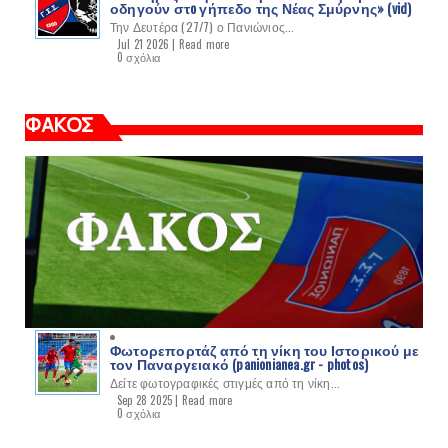
οδηγούν στo γήπεδο της Νέας Σμύρνης» (vid)
Την Δευτέρα (27/7) ο Πανιώνιος...
Jul 21 2026 |
Read more
0 σχόλια
ΦΑΚΟΣ
Φωτορεπορτάζ από τη νίκη του Ιστορικού με
τον Παναργειακό (panionianea.gr - photos)
Δείτε φωτογραφικές στιγμές από τη νίκη...
Sep 28 2025 |
Read more
0 σχόλια