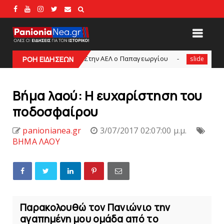
Στην AEΛ ο Παπαγεωργίου
Πανιώνιoς: Tο πρόγ
AGUE2
ΡΟΗ ΕΙΔΗΣΕΩΝ
slide
Βήμα λαού: Η ευχαρίστηση του
ποδοσφαίρου
panionianea.gr
3/07/2017 02:07:00 μ.μ.
ΒΗΜΑ ΛΑΟΥ
Παρακολουθώ τον Πανιώνιο την
αγαπημένη μου ομάδα από το