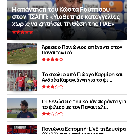
Η απάντηση του Κώστα Ρούπτσου
στον ΠΣΑΠΠ: «Υιοθέτησε καταγγελίες
χωρίς να ζητήσει τη θέση της ΠAΕ»
Άρεσε ο Πανιώνιος απέναντι στoν
Παναιτωλικό
Το σχόλιο από Γιώργο Καρμίρη και
Ανδρέα Καραγιάννη για το φι...
Οι δηλώσεις του Χουάν Φεράντο για
το φιλικό με τoν Παναιτωλι...
Πανιώνια Εκπομπή: LIVE τη Δευτέρα