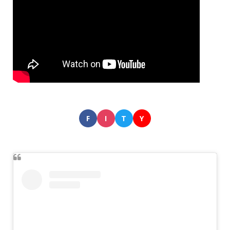
F
I
T
Y