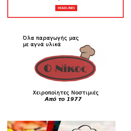
HEADLINES
Θλίψη για τον χαμό του Γιώργου
Mαρσέλλου
August 04, 2026
SLIDE
Ξεκινά η ελεύθερη διάθεση των εισιτηρίων
διαρκείας του βόλεϊ...
August 04, 2026
HEADLINES
Kυανέρυθρη και επίσημα η Πάτερου
August 04, 2026
SLIDE
Πανιώνια Εκπομπή: Έπεσε η αυλαία της
σεζόν με όλη την επικαι...
August 04, 2026
ΕΠΙΚΑΙΡΟΤΗΤΑ
LIVE η Πανιώνια Εκπομπή!