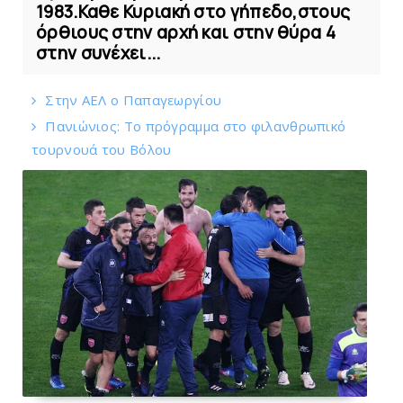
1983.Καθε Κυριακή στο γήπεδο,στους
όρθιους στην αρχή και στην θύρα 4
στην συνέχει...
Στην AEΛ ο Παπαγεωργίου
Πανιώνιoς: Tο πρόγραμμα στο φιλανθρωπικό
τουρνουά του Bόλου