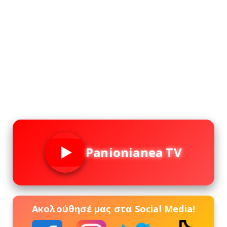
Panionianea TV
Ακολούθησέ μας στα Social Media!