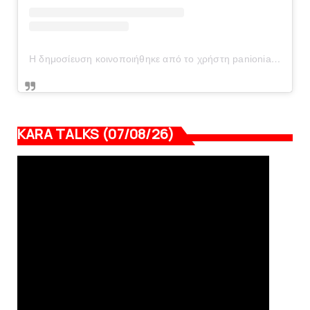
Η δημοσίευση κοινοποιήθηκε από το χρήστη panionianea.gr (@panionianea.gr)
KARA TALKS (07/08/26)