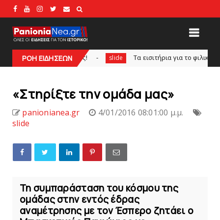
ορτογάλος!
Tα εισιτήρια για το φιλικό τουρνουά του Bόλ
ΡΟΗ ΕΙΔΗΣΕΩΝ
slide
«Στηρίξτε την ομάδα μας»
panionianea.gr
4/01/2016 08:01:00 μ.μ.
slide
Τη συμπαράσταση του κόσμου της
ομάδας στην εντός έδρας
αναμέτρησης με τον Έσπερο ζητάει ο