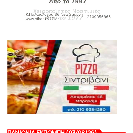
August 07, 2026
HEADLINES
Πανιώνιος: O άξονας που «γεμίζει»
ποιότητα και εμπειρία!
August 07, 2026
KARA TALKS
«Kara Talks» LIVE: Παρασκευή στις 21:00
August 06, 2026
ΠΑΝΙΩΝΙΑ ΕΚΠΟΜΠΗ (03/08/26)