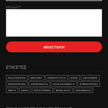
Μήνυμα
*
ΕΤΙΚΈΤΕΣ
ΠΟΔΟΣΦΑΙΡΟ
ΜΠΑΣΚΕΤ
ΕΠΙΚΑΙΡΟΤΗΤΑ
ΒΟΛΕΙ
ΑΚΑΔΗΜΙΕΣ
ΑΡΘΡΟΓΡΑΦΙΑ
ΑΦΙΕΡΩΜΑΤΑ
ΑΛΛΑ ΑΘΛΗΜΑΤΑ
ΣΥΝΕΝΤΕΥΞΕΙΣ
WEBTV
RADIO
ΕΡΑΣΙΤΕΧΝΗΣ
ΒΗΜΑ ΛΑΟΥ
ΠΑΛΑΙΜΑΧΟΙ