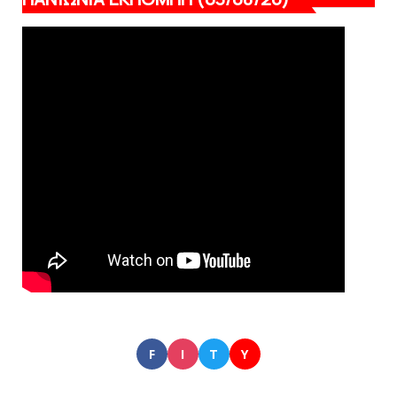
F
I
T
Y