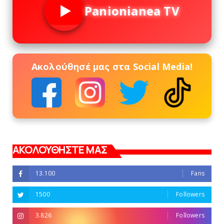
Panionianea TV
Ακολούθησέ μας στα Social Media!
ΑΚΟΛΟΥΘΗΣΤΕ ΜΑΣ
13.100
Fans
1500
Followers
3.826
Followers