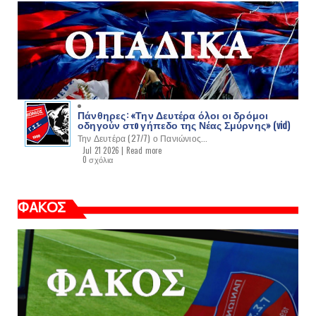
Πάνθηρες: «Την Δευτέρα όλοι οι δρόμοι
οδηγούν στo γήπεδο της Νέας Σμύρνης» (vid)
Την Δευτέρα (27/7) ο Πανιώνιος...
Jul 21 2026 |
Read more
0 σχόλια
ΦΑΚΟΣ