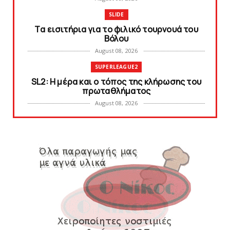
SLIDE
Tα εισιτήρια για το φιλικό τουρνουά του
Bόλου
August 08, 2026
SUPERLEAGUE2
SL2: Η μέρα και ο τόπος της κλήρωσης του
πρωταθλήματος
August 08, 2026
KARA TALKS
Δείτε την εκπομπή «Kara Talks» (video)
August 07, 2026
KARA TALKS
«Kara Talks»: LIVE 21:00
August 07, 2026
SLIDE
Κύπελλο: Την Τετάρτη 19 Αυγούστου το Νίκη
Βόλου - Πανιώνιος