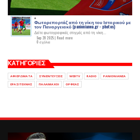
Φωτορεπορτάζ από τη νίκη του Ιστορικού με
τον Παναργειακό (panionianea.gr - photos)
Δείτε φωτογραφικές στιγμές από τη νίκη...
Sep 28 2025 |
Read more
0 σχόλια
ΚΑΤΗΓΟΡΙΕΣ
ΑΦΙΕΡΩΜΑΤΑ
ΣΥΝΕΝΤΕΥΞΕΙΣ
WEBTV
RADIO
PANIONIANEA
ΕΡΑΣΙΤΕΧΝΗΣ
ΠΑΛΑΙΜΑΧΟΙ
ΟΡΦΕΑΣ