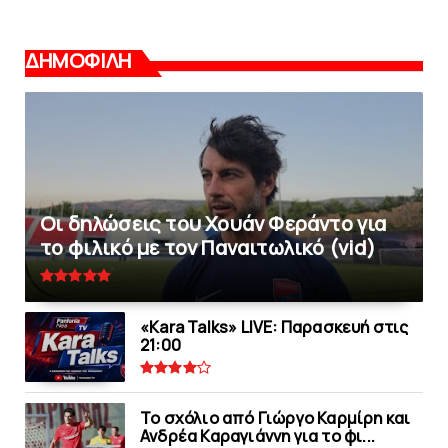
ΔΗΜΟΦΙΛΗ
Οι δηλώσεις του Χουάν Φεράντο για
το φιλικό με τoν Παναιτωλικό (vid)
«Kara Talks» LIVE: Παρασκευή στις
21:00
Το σχόλιο από Γιώργο Καρμίρη και
Ανδρέα Καραγιάννη για το φι...