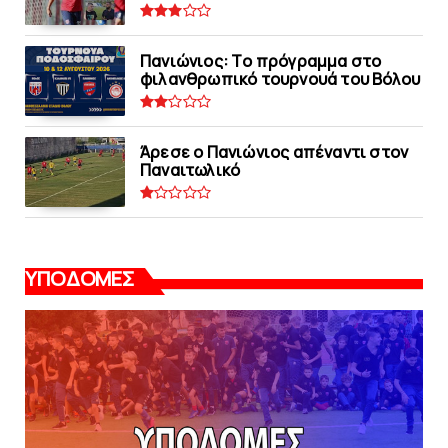
Πανιώνιoς: Tο πρόγραμμα στο
φιλανθρωπικό τουρνουά του Bόλου
Άρεσε ο Πανιώνιος απέναντι στoν
Παναιτωλικό
ΥΠΟΔΟΜΕΣ