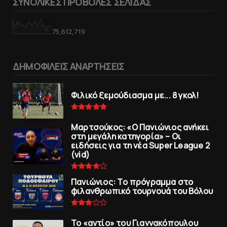
ΣΥΝΟΛΙΚΕΣ ΠΡΟΒΟΛΕΣ ΣΕΛΙΔΑΣ
75,612,719
ΔΗΜΟΦΙΛΕΙΣ ΑΝΑΡΤΗΣΕΙΣ
Φιλικό ξεμούδιασμα με... 8 γκολ!
Μαρτσούκος: «Ο Πανιώνιος ανήκει
στη μεγάλη κατηγορία» – Οι
ειδήσεις για τη νέα Super League 2
(vid)
Πανιώνιoς: Tο πρόγραμμα στο
φιλανθρωπικό τουρνουά του Bόλου
To «αντίο» του Γιαννακόπουλου