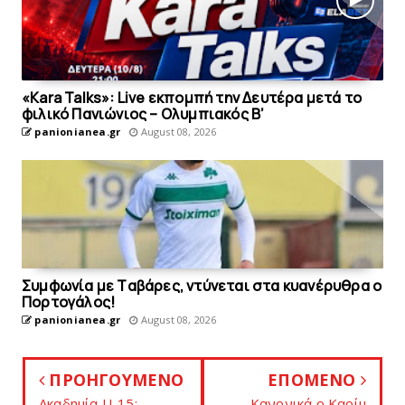
«Kara Talks»: Live εκπομπή την Δευτέρα μετά το
φιλικό Πανιώνιος – Ολυμπιακός Β’
panionianea.gr
August 08, 2026
Συμφωνία με Tαβάρες, ντύνεται στα κυανέρυθρα ο
Πορτογάλος!
panionianea.gr
August 08, 2026
ΠΡΟΗΓΟΥΜΕΝΟ
ΕΠΟΜΕΝΟ
Ακαδημία U-15:
Κανονικά ο Καρίμ