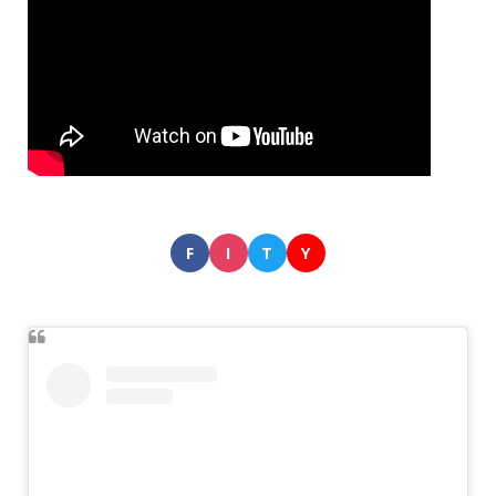
F
I
T
Y