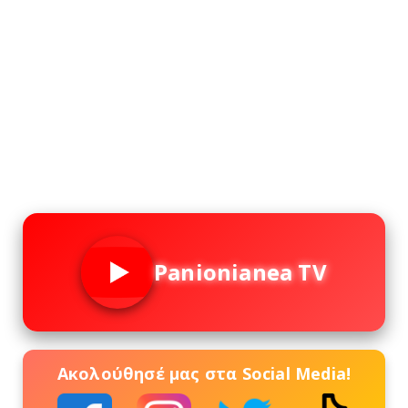
Panionianea TV
Ακολούθησέ μας στα Social Media!