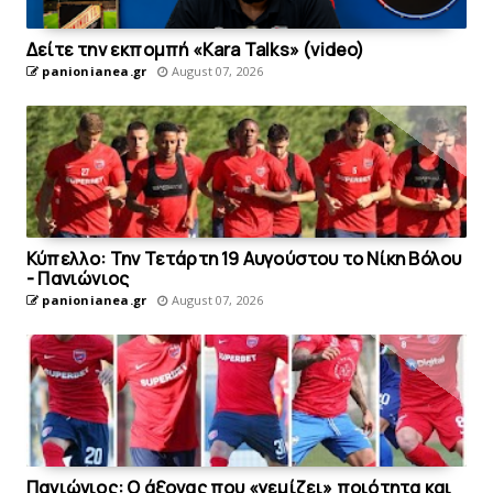
Δείτε την εκπομπή «Kara Talks» (video)
panionianea.gr
August 07, 2026
Κύπελλο: Την Τετάρτη 19 Αυγούστου το Νίκη Βόλου
- Πανιώνιος
panionianea.gr
August 07, 2026
Πανιώνιος: O άξονας που «γεμίζει» ποιότητα και