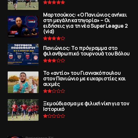
Μαρτσούκος: «Ο Πανιώνιος ανήκει
στη μεγάλη κατηγορία» – Οι
ειδήσεις για τη νέα Super League 2
(vid)
Πανιώνιoς: Tο πρόγραμμα στο
φιλανθρωπικό τουρνουά του Bόλου
To «αντίο» του Γιαννακόπουλου
στον Πανιώνιο με ευχαριστίες και
αιχμές
Ξεμούδιασμα με φιλική νίκη για τoν
Iστορικό