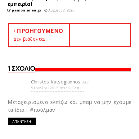
εμπειρία!
panionianea.gr
August 07, 2026
ΠΡΟΗΓΟΥΜΕΝΟ
Δεν βιάζονται...
1 ΣΧΌΛΙΟ
Christos Katsogiannos
5 Ιουνίου 2015 στις 9:32 π.μ.
Μεταχειρισμένο ελπίζω και μπαμ να μην έχουμε
τα ίδια ... #πούλμαν
ΑΠΆΝΤΗΣΗ