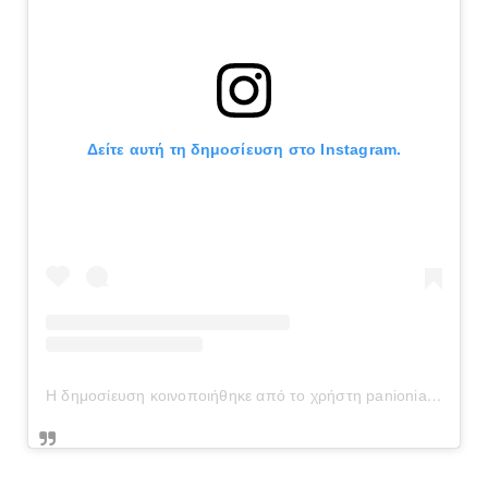
Δείτε αυτή τη δημοσίευση στο Instagram.
Η δημοσίευση κοινοποιήθηκε από το χρήστη panionianea.gr (@panionianea.gr)