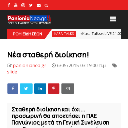
(video)
«Kara Talks»: LIVE 21:00
Κύπ
ΡΟΗ ΕΙΔΗΣΕΩΝ
KARA TALKS
slide
Νέα σταθερή διοίκηση!
panionianea.gr
6/05/2015 03:19:00 π.μ.
slide
Σταθερή διοίκηση και όχι...
προσωρινή θα αποκτήσει η ΠΑΕ
Πανιώνιος μετά τη Γενική Συνέλευση