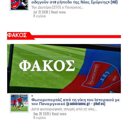
οδηγούν στo γήπεδο της Νέας Σμύρνης» (vid)
Την Δευτέρα (27/7) ο Πανιώνιος...
Jul 21 2026 |
Read more
0 σχόλια
ΦΑΚΟΣ
Φωτορεπορτάζ από τη νίκη του Ιστορικού με
τον Παναργειακό (panionianea.gr - photos)
Δείτε φωτογραφικές στιγμές από τη νίκη...
Sep 28 2025 |
Read more
0 σχόλια