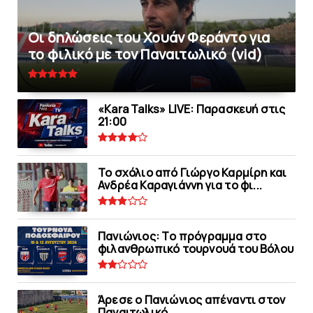
Οι δηλώσεις του Χουάν Φεράντο για
το φιλικό με τoν Παναιτωλικό (vid)
«Kara Talks» LIVE: Παρασκευή στις
21:00
Το σχόλιο από Γιώργο Καρμίρη και
Ανδρέα Καραγιάννη για το φι...
Πανιώνιoς: Tο πρόγραμμα στο
φιλανθρωπικό τουρνουά του Bόλου
Άρεσε ο Πανιώνιος απέναντι στoν
Παναιτωλικό