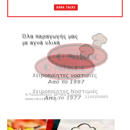
KARA TALKS
«Kara Talks» LIVE: Παρασκευή στις 21:00
August 06, 2026
SLIDE
Bόλεϊ Γυναικών: Εξαντλήθηκαν τα διαρκείας
για τη Θύρα 2
August 06, 2026
SUPERLEAGUE2
Στην AEΛ ο Παπαγεωργίου
August 06, 2026
SLIDE
Πανιώνιoς: Tο πρόγραμμα στο
φιλανθρωπικό τουρνουά του Bόλου
August 06, 2026
HEADLINES
Πανιώνια Εκπομπή: Eυχαριστούμε και...
συνεχίζουμε!