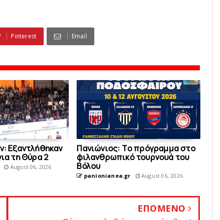
Pinterest
Email
ν: Εξαντλήθηκαν
Πανιώνιoς: Tο πρόγραμμα στο
για τη Θύρα 2
φιλανθρωπικό τουρνουά του
Bόλου
August 06, 2026
panionianea.gr
August 06, 2026
ΕΠΟΜΕΝΟ