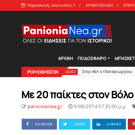
Παρασκευή, Αύγουστος 7
ΑΡΧΙΚΗ ΣΕΛΙΔΑ
ΕΠΙΚΟ
ΑΡΧΙΚΗ
ΠΟΔΟΣΦΑΙΡΟ
ΜΠΑΣΚΕ
ρα 2
Στην AEΛ ο Παπαγεωργίου
Π
SUPERLEAGUE2
ΡΟΗ ΕΙΔΗΣΕΩΝ
slide
Με 20 παίκτες στον Βόλο
panionianea.gr
9/06/2014 07:35:00 μ.μ.
Facebook
Twitter
Linkedin