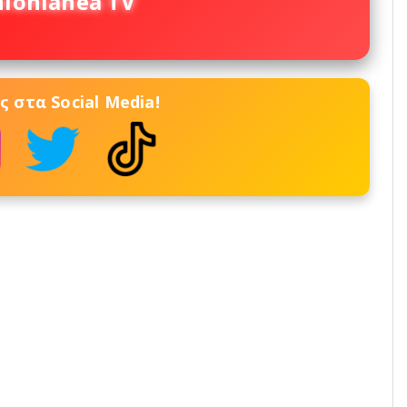
nionianea TV
 στα Social Media!