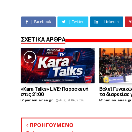
Facebook
Twitter
Linkedin
ΣΧΕΤΙΚΑ ΑΡΘΡΑ
«Kara Talks» LIVE: Παρασκευή
Bόλεϊ Γυναικώ
στις 21:00
τα διαρκείας 
panionianea.gr
August 06, 2026
panionianea.gr
ΠΡΟΗΓΟΥΜΕΝΟ