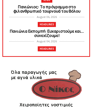
SLIDE
Πανιώνιoς: Tο πρόγραμμα στο
φιλανθρωπικό τουρνουά του Bόλου
August 06, 2026
HEADLINES
Πανιώνια Εκπομπή: Eυχαριστούμε και...
συνεχίζουμε!
August 04, 2026
HEADLINES
Θλίψη για τον χαμό του Γιώργου
Mαρσέλλου
August 04, 2026
SLIDE
Ξεκινά η ελεύθερη διάθεση των
εισιτηρίων διαρκείας του βόλεϊ...
August 04, 2026
HEADLINES
Kυανέρυθρη και επίσημα η Πάτερου