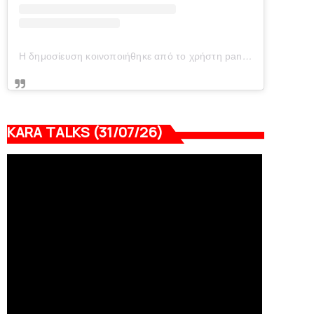
Η δημοσίευση κοινοποιήθηκε από το χρήστη panionianea.gr (@panionianea.gr)
KARA TALKS (31/07/26)