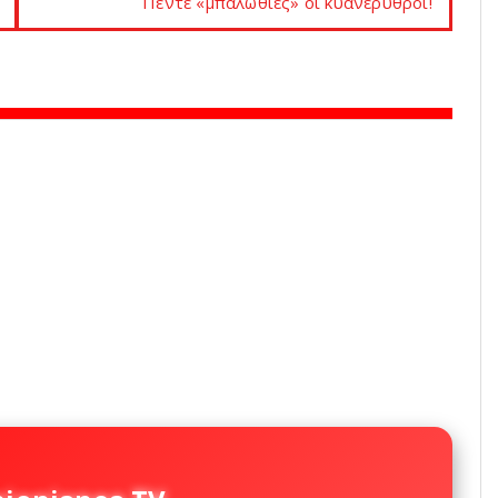
Πέντε «μπαλωθιές» οι κυανέρυθροι!