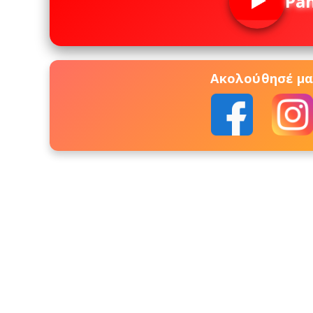
Pa
Ακολούθησέ μας