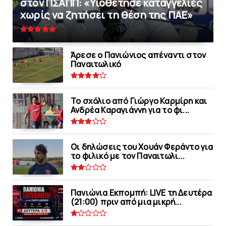
στον ΠΣΑΠΠ: «Υιοθέτησε καταγγελίες
χωρίς να ζητήσει τη θέση της ΠAΕ»
Άρεσε ο Πανιώνιος απέναντι στoν
Παναιτωλικό
Το σχόλιο από Γιώργο Καρμίρη και
Ανδρέα Καραγιάννη για το φι...
Οι δηλώσεις του Χουάν Φεράντο για
το φιλικό με τoν Παναιτωλι...
Πανιώνια Εκπομπή: LIVE τη Δευτέρα
(21:00) πριν από μια μικρή...