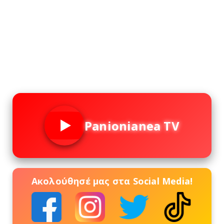
Panionianea TV
Ακολούθησέ μας στα Social Media!