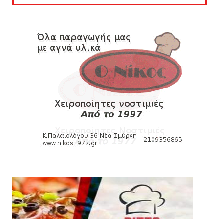
Θλίψη για τον χαμό του Γιώργου
Mαρσέλλου
August 04, 2026
SLIDE
Ξεκινά η ελεύθερη διάθεση των εισιτηρίων
διαρκείας του βόλεϊ...
August 04, 2026
HEADLINES
Kυανέρυθρη και επίσημα η Πάτερου
August 04, 2026
SLIDE
Πανιώνια Εκπομπή: Έπεσε η αυλαία της
σεζόν με όλη την επικαι...
August 04, 2026
ΕΠΙΚΑΙΡΟΤΗΤΑ
LIVE η Πανιώνια Εκπομπή!
August 03, 2026