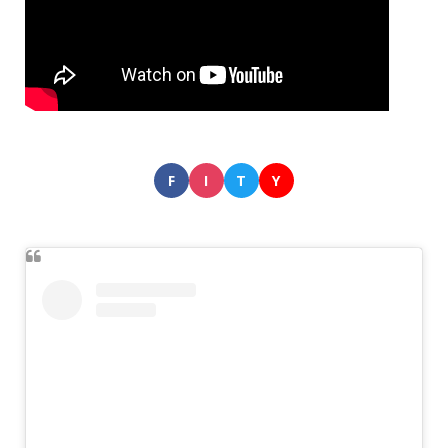
F
I
T
Y