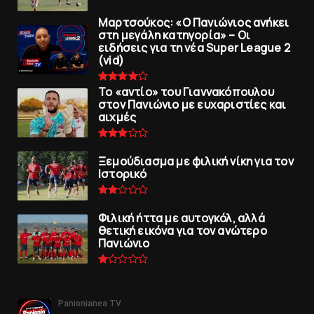
Μαρτσούκος: «Ο Πανιώνιος ανήκει
στη μεγάλη κατηγορία» – Οι
ειδήσεις για τη νέα Super League 2
(vid)
To «αντίο» του Γιαννακόπουλου
στον Πανιώνιο με ευχαριστίες και
αιχμές
Ξεμούδιασμα με φιλική νίκη για τoν
Iστορικό
Φιλική ήττα με αυτογκόλ, αλλά
θετική εικόνα για τον ανώτερo
Πανιώνιo