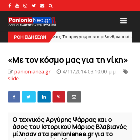
Πανιώνιoς: Tο πρόγραμμα στο φιλανθρωπικό τουρνουά του Bόλου
ΡΟΗ ΕΙΔΗΣΕΩΝ
«Με τον κόσμο μας για τη νίκη»
panionianea.gr
4/11/2014 03:10:00 μ.μ.
slide
Ο τεχνικός Αργύρης Ψάρρας και ο
άσος του Ιστορικού Μάριος Βλαβιανός
μίλησαν στα panionianea.gr για το