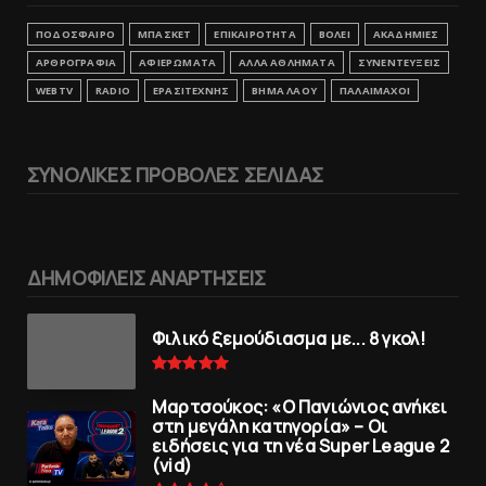
ΠΟΔΟΣΦΑΙΡΟ
ΜΠΑΣΚΕΤ
ΕΠΙΚΑΙΡΟΤΗΤΑ
ΒΟΛΕΙ
ΑΚΑΔΗΜΙΕΣ
ΑΡΘΡΟΓΡΑΦΙΑ
ΑΦΙΕΡΩΜΑΤΑ
ΑΛΛΑ ΑΘΛΗΜΑΤΑ
ΣΥΝΕΝΤΕΥΞΕΙΣ
WEBTV
RADIO
ΕΡΑΣΙΤΕΧΝΗΣ
ΒΗΜΑ ΛΑΟΥ
ΠΑΛΑΙΜΑΧΟΙ
ΣΥΝΟΛΙΚΕΣ ΠΡΟΒΟΛΕΣ ΣΕΛΙΔΑΣ
ΔΗΜΟΦΙΛΕΙΣ ΑΝΑΡΤΗΣΕΙΣ
Φιλικό ξεμούδιασμα με... 8 γκολ!
Μαρτσούκος: «Ο Πανιώνιος ανήκει
στη μεγάλη κατηγορία» – Οι
ειδήσεις για τη νέα Super League 2
(vid)