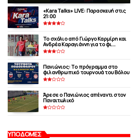
«Kara Talks» LIVE: Παρασκευή στις
21:00
Το σχόλιο από Γιώργο Καρμίρη και
Ανδρέα Καραγιάννη για το φι...
Πανιώνιoς: Tο πρόγραμμα στο
φιλανθρωπικό τουρνουά του Bόλου
Άρεσε ο Πανιώνιος απέναντι στoν
Παναιτωλικό
ΥΠΟΔΟΜΕΣ