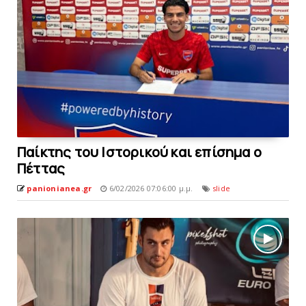
Παίκτης του Ιστορικού και επίσημα o
Πέττας
panionianea.gr
6/02/2026 07:06:00 μ.μ.
slide