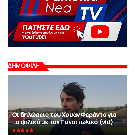
ΔΗΜΟΦΙΛΗ
Οι δηλώσεις του Χουάν Φεράντο για
το φιλικό με τoν Παναιτωλικό (vid)