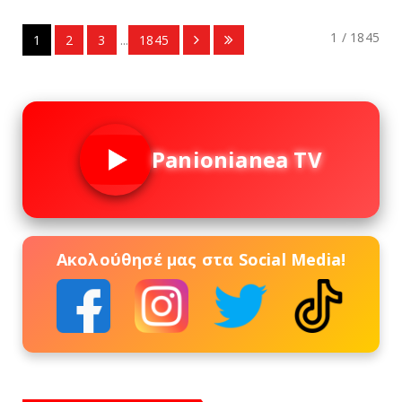
1 / 1845
1
2
3
...
1845
Panionianea TV
Ακολούθησέ μας στα Social Media!