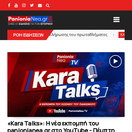
 ο τόπος της κλήρωσης του πρωταθλήματος
Δείτε τ
ΡΟΗ ΕΙΔΗΣΕΩΝ
KARA TALKS
«Kara Talks»: Η νέα εκπομπή του
panionianea.gr στο YouTube - Πέμπτη