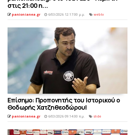
στις 21:00 η...
panionianea.gr
6/03/2026 12:17:00 μ.μ.
webtv
Eπίσημο: Προπονητής του Ιστορικού o
Θοδωρής Xατζηθεοδώρου!
panionianea.gr
6/03/2026 09:14:00 π.μ.
slide