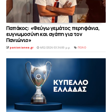
Παπάκος: «Φεύγω γεμάτος περηφάνια,
ευγνωμοσύνη και αγάπη για τον
Πανιώνιο»
panionianea.gr
6/02/2026 03:36:00 μ.μ.
ΠΟΛΟ