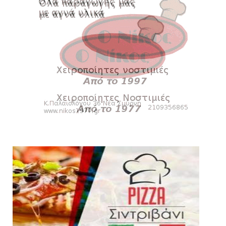
KARA TALKS
«Kara Talks» LIVE: Παρασκευή στις 21:00
August 06, 2026
SLIDE
Bόλεϊ Γυναικών: Εξαντλήθηκαν τα διαρκείας
για τη Θύρα 2
August 06, 2026
SUPERLEAGUE2
Στην AEΛ ο Παπαγεωργίου
August 06, 2026
SLIDE
Πανιώνιoς: Tο πρόγραμμα στο
φιλανθρωπικό τουρνουά του Bόλου
August 06, 2026