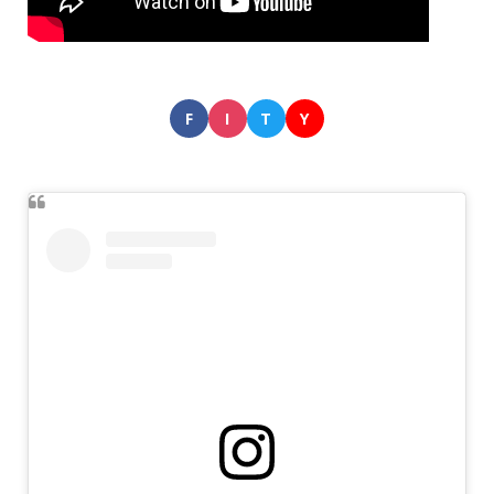
F
I
T
Y