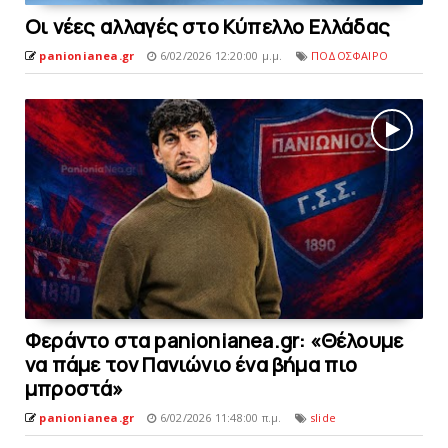
Οι νέες αλλαγές στο Kύπελλο Ελλάδας
panionianea.gr
6/02/2026 12:20:00 μ.μ.
ΠΟΔΟΣΦΑΙΡΟ
Φεράντο στα panionianea.gr: «Θέλουμε
να πάμε τον Πανιώνιο ένα βήμα πιο
μπροστά»
panionianea.gr
6/02/2026 11:48:00 π.μ.
slide