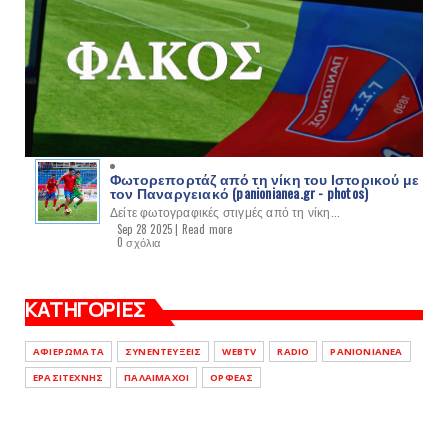
Φωτορεπορτάζ από τη νίκη του Ιστορικού με
τον Παναργειακό (panionianea.gr - photos)
Δείτε φωτογραφικές στιγμές από τη νίκη...
Sep 28 2025 |
Read more
0 σχόλια
ΚΑΤΗΓΟΡΙΕΣ
ΑΦΙΕΡΩΜΑΤΑ
ΣΥΝΕΝΤΕΥΞΕΙΣ
WEBTV
RADIO
PANIONIANEA
ΕΡΑΣΙΤΕΧΝΗΣ
ΠΑΛΑΙΜΑΧΟΙ
ΟΡΦΕΑΣ