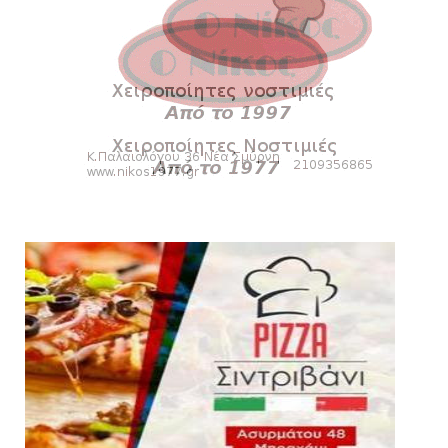
«Kara Talks»: LIVE 21:00
August 07, 2026
SLIDE
Κύπελλο: Την Τετάρτη 19 Αυγούστου το Νίκη
Βόλου - Πανιώνιος
August 07, 2026
HEADLINES
Πανιώνιος: O άξονας που «γεμίζει»
ποιότητα και εμπειρία!
August 07, 2026
KARA TALKS
«Kara Talks» LIVE: Παρασκευή στις 21:00
August 06, 2026