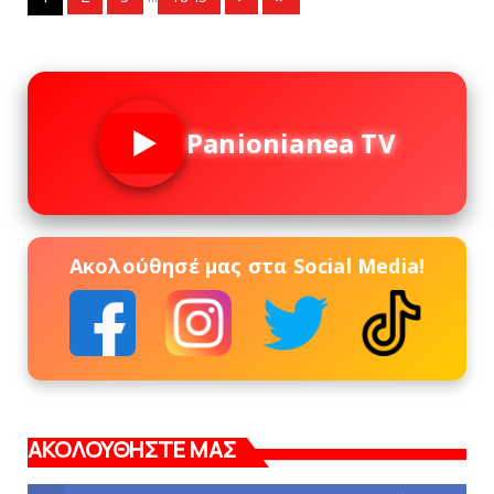
Panionianea TV
Ακολούθησέ μας στα Social Media!
ΑΚΟΛΟΥΘΗΣΤΕ ΜΑΣ