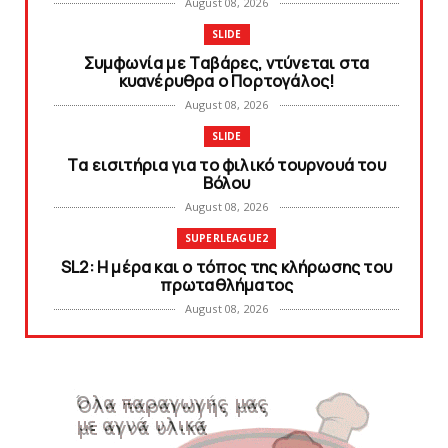
August 08, 2026
SLIDE
Συμφωνία με Tαβάρες, ντύνεται στα
κυανέρυθρα ο Πορτογάλος!
August 08, 2026
SLIDE
Tα εισιτήρια για το φιλικό τουρνουά του
Bόλου
August 08, 2026
SUPERLEAGUE2
SL2: Η μέρα και ο τόπος της κλήρωσης του
πρωταθλήματος
August 08, 2026
KARA TALKS
Δείτε την εκπομπή «Kara Talks» (video)
August 07, 2026
KARA TALKS