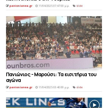
panionianea.gr
11/04/2025 07:47:00 μ.μ.
slide
Πανιώνιος - Μαρούσι: Τα εισιτήρια του
αγώνα
panionianea.gr
11/04/2025 03:40:00 μ.μ.
slide