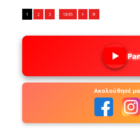
1
2
3
...
1845
Pa
Ακολούθησέ μας