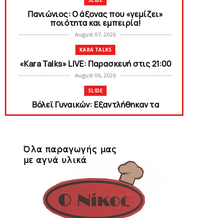
SLIDE
Πανιώνιος: O άξονας που «γεμίζει»
ποιότητα και εμπειρία!
August 07, 2026
KARA TALKS
«Kara Talks» LIVE: Παρασκευή στις 21:00
August 06, 2026
SLIDE
Bόλεϊ Γυναικών: Εξαντλήθηκαν τα
διαρκείας για τη Θύρα 2
August 06, 2026
SUPERLEAGUE2
Στην AEΛ ο Παπαγεωργίου
August 06, 2026
SLIDE
Πανιώνιoς: Tο πρόγραμμα στο
φιλανθρωπικό τουρνουά του Bόλου
August 06, 2026