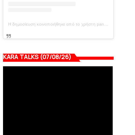
Η δημοσίευση κοινοποιήθηκε από το χρήστη panionianea.gr (@panionianea.gr)
KARA TALKS (07/08/26)