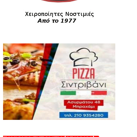
HEADLINES
Πανιώνια Εκπομπή: Eυχαριστούμε και...
συνεχίζουμε!
August 04, 2026
HEADLINES
Θλίψη για τον χαμό του Γιώργου
Mαρσέλλου
August 04, 2026