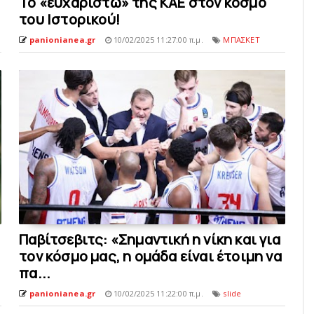
Το «ευχαριστώ» της KAE στον κόσμο
του Ιστορικού!
panionianea.gr
10/02/2025 11:27:00 π.μ.
ΜΠΑΣΚΕΤ
Παβίτσεβιτς: «Σημαντική η νίκη και για
τον κόσμo μας, η ομάδα είναι έτοιμη να
πα...
panionianea.gr
10/02/2025 11:22:00 π.μ.
slide