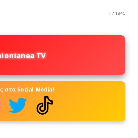
1 / 1845
nionianea TV
 στα Social Media!