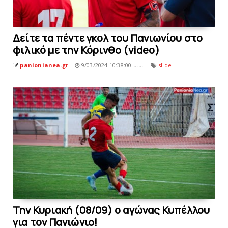
Δείτε τα πέντε γκολ του Πανιωνίου στο
φιλικό με την Κόρινθο (video)
panionianea.gr
9/03/2024 10:38:00 μ.μ.
slide
Την Κυριακή (08/09) ο αγώνας Κυπέλλου
για τον Πανιώνιο!