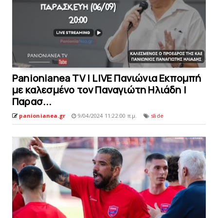
Panionianea TV | LIVE Πανιώνια Εκπομπή
με καλεσμένο τον Παναγιώτη Ηλιάδη |
Παρασ...
panionianea.gr
9/04/2024 11:22:00 π.μ.
slide