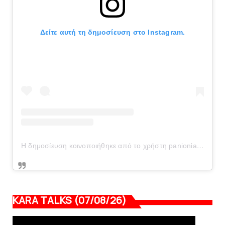
Δείτε αυτή τη δημοσίευση στο Instagram.
Η δημοσίευση κοινοποιήθηκε από το χρήστη panionianea.gr (@panionianea.gr)
KARA TALKS (07/08/26)