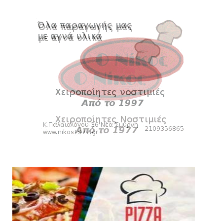
Δείτε την εκπομπή «Kara Talks» (video)
August 07, 2026
KARA TALKS
«Kara Talks»: LIVE 21:00
August 07, 2026
SLIDE
Κύπελλο: Την Τετάρτη 19 Αυγούστου το Νίκη
Βόλου - Πανιώνιος
August 07, 2026
HEADLINES
Πανιώνιος: O άξονας που «γεμίζει»
ποιότητα και εμπειρία!
August 07, 2026
KARA TALKS
«Kara Talks» LIVE: Παρασκευή στις 21:00
August 06, 2026