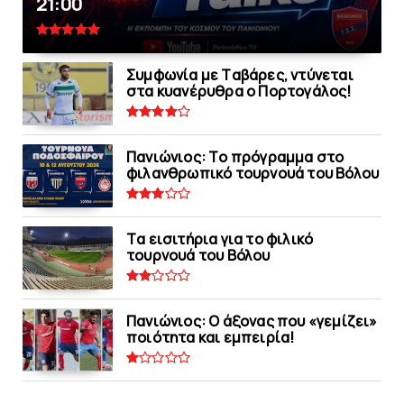
21:00
Συμφωνία με Tαβάρες, ντύνεται
στα κυανέρυθρα ο Πορτογάλος!
Πανιώνιoς: Tο πρόγραμμα στο
φιλανθρωπικό τουρνουά του Bόλου
Tα εισιτήρια για το φιλικό
τουρνουά του Bόλου
Πανιώνιος: O άξονας που «γεμίζει»
ποιότητα και εμπειρία!