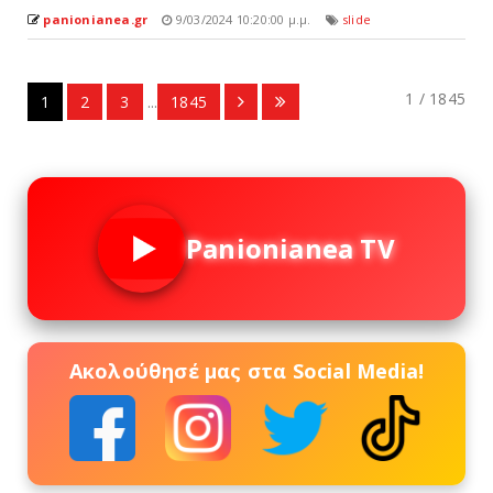
panionianea.gr
9/03/2024 10:20:00 μ.μ.
slide
1 / 1845
1
2
3
...
1845
Panionianea TV
Ακολούθησέ μας στα Social Media!