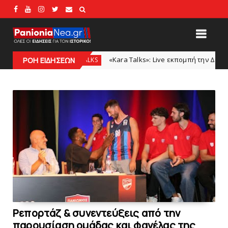
«Kara Talks»: Live εκπομπή την Δευτέρα μετά το φιλικό
KARA TALKS
ΡΟΗ ΕΙΔΗΣΕΩΝ
Ρεπορτάζ & συνεντεύξεις από την
παρουσίαση ομάδας και φανέλας της