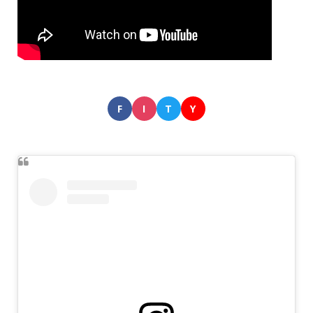
F
I
T
Y