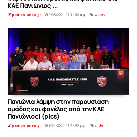
ΚΑΕ Πανιώνιος ...
panionianea.gr
9/05/2024 01:14:00 π.μ.
webtv
Πανιώνια λάμψη στην παρουσίαση
ομάδας και φανέλας από την KAE
Πανιώνιος! (pics)
panionianea.gr
9/04/2024 11:47:00 μ.μ.
slide