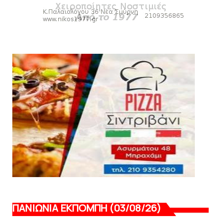
HEADLINES
Πανιώνιος: O άξονας που «γεμίζει»
ποιότητα και εμπειρία!
August 07, 2026
KARA TALKS
«Kara Talks» LIVE: Παρασκευή στις 21:00
August 06, 2026
ΠΑΝΙΩΝΙΑ ΕΚΠΟΜΠΗ (03/08/26)