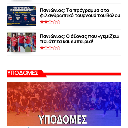
Πανιώνιoς: Tο πρόγραμμα στο
φιλανθρωπικό τουρνουά του Bόλου
Πανιώνιος: O άξονας που «γεμίζει»
ποιότητα και εμπειρία!
ΥΠΟΔΟΜΕΣ