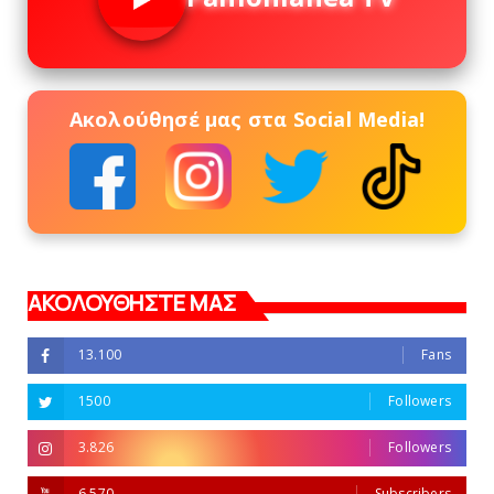
Ακολούθησέ μας στα Social Media!
ΑΚΟΛΟΥΘΗΣΤΕ ΜΑΣ
13.100
Fans
1500
Followers
3.826
Followers
6.570
Subscribers