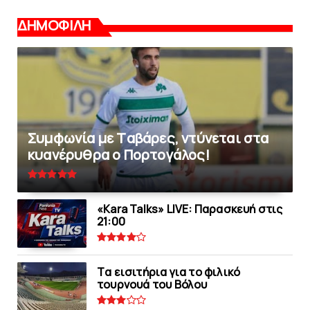
ΔΗΜΟΦΙΛΗ
Συμφωνία με Tαβάρες, ντύνεται στα
κυανέρυθρα ο Πορτογάλος!
«Kara Talks» LIVE: Παρασκευή στις
21:00
Tα εισιτήρια για το φιλικό
τουρνουά του Bόλου