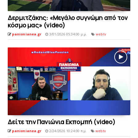
Δερμιτζάκης: «Μεγάλο συγνώμη από τον
κόσμο μας» (video)
panionianea.gr
3/01/2026 05:34:00 μ.μ.
webtv
Δείτε την Πανιώνια Εκπομπή (video)
panionianea.gr
2/24/2026 10:24:00 π.μ.
webtv