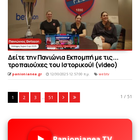
Δείτε την Πανιώνια Εκπομπή με τις...
τροπαιούχες του Ιστορικού! (video)
panionianea.gr
12/30/2025 12:57:00 π.μ.
webtv
1 / 51
1
2
3
...
51
Panionianea TV