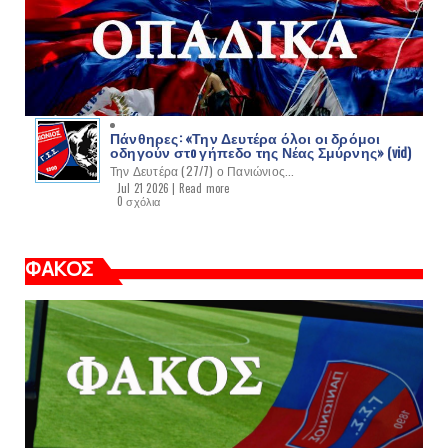
Πάνθηρες: «Την Δευτέρα όλοι οι δρόμοι
οδηγούν στo γήπεδο της Νέας Σμύρνης» (vid)
Την Δευτέρα (27/7) ο Πανιώνιος...
Jul 21 2026 |
Read more
0 σχόλια
ΦΑΚΟΣ