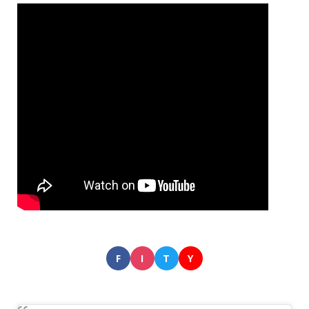
F
I
T
Y