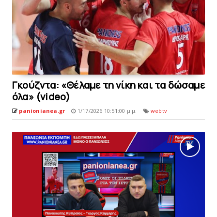
Γκούζντα: «Θέλαμε τη νίκη και τα δώσαμε
όλα» (video)
panionianea.gr
1/17/2026 10:51:00 μ.μ.
webtv