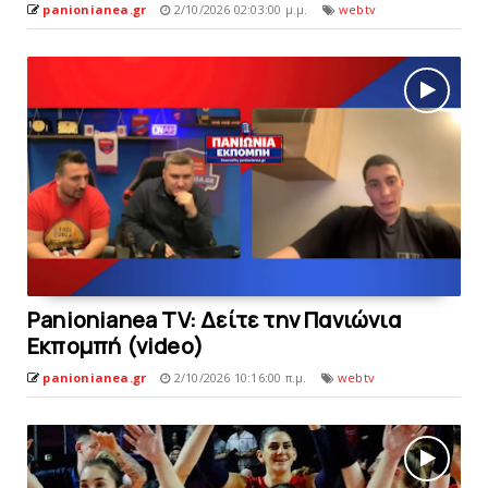
panionianea.gr
2/10/2026 02:03:00 μ.μ.
webtv
Panionianea TV: Δείτε την Πανιώνια
Εκπομπή (video)
panionianea.gr
2/10/2026 10:16:00 π.μ.
webtv