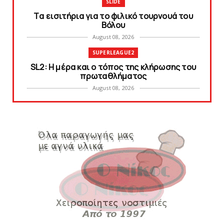
SLIDE
Tα εισιτήρια για το φιλικό τουρνουά του
Bόλου
August 08, 2026
SUPERLEAGUE2
SL2: Η μέρα και ο τόπος της κλήρωσης του
πρωταθλήματος
August 08, 2026
KARA TALKS
Δείτε την εκπομπή «Kara Talks» (video)
August 07, 2026
KARA TALKS
«Kara Talks»: LIVE 21:00
August 07, 2026
SLIDE
Κύπελλο: Την Τετάρτη 19 Αυγούστου το Νίκη
Βόλου - Πανιώνιος
August 07, 2026