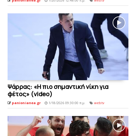
panionianea.gr
1/20/2026 12:48:00 π.μ.
webtv
Ψάρρας: «Η πιο σημαντική νίκη για
φέτος» (video)
panionianea.gr
1/18/2026 09:30:00 π.μ.
webtv