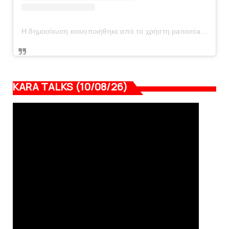
Η δημοσίευση κοινοποιήθηκε από το χρήστη panionianea.gr (@panionianea.gr)
KARA TALKS (10/08/26)