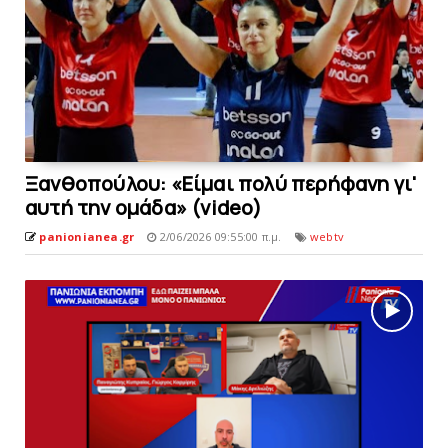
Ξανθοπούλου: «Είμαι πολύ περήφανη γι'
αυτή την ομάδα» (video)
panionianea.gr
2/06/2026 09:55:00 π.μ.
webtv