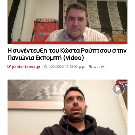
H συνέντευξη του Κώστα Ρούπτσου στην
Πανιώνια Εκπομπή (video)
panionianea.gr
1/20/2026 12:48:00 μ.μ.
webtv