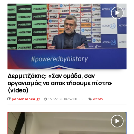
Δερμιτζάκης: «Σαν ομάδα, σαν
οργανισμός να αποκτήσουμε πίστη»
(video)
panionianea.gr
1/25/2026 06:52:00 μ.μ.
webtv