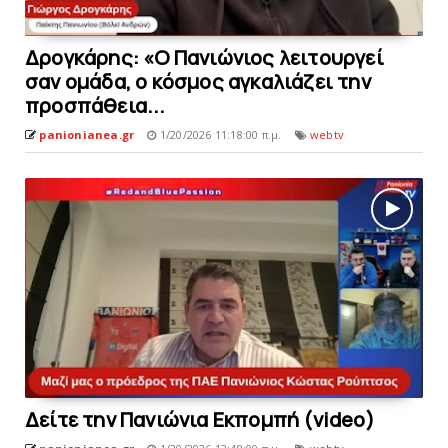
Δρογκάρης: «Ο Πανιώνιος λειτουργεί
σαν ομάδα, ο κόσμος αγκαλιάζει την
προσπάθεια...
panionianea.gr
1/20/2026 11:18:00 π.μ.
webtv
Δείτε την Πανιώνια Εκπoμπή (video)