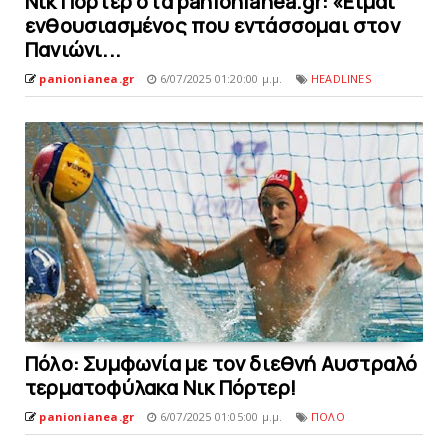
Νικ Πόρτερ στα panionianea.gr: «Είμαι
ενθουσιασμένος που εντάσσομαι στον
Πανιώνι...
panionianea.gr
6/07/2025 01:20:00 μ.μ.
HEADLINES
Πόλo: Συμφωνία με τον διεθνή Aυστραλό
τερματοφύλακα Νικ Πόρτερ!
panionianea.gr
6/07/2025 01:05:00 μ.μ.
ΠΟΛΟ