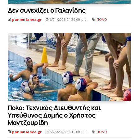
Δεν συνεχίζει o Γαλανίδης
panionianea.gr
6/04/2025 04:39:00 μ.μ.
ΠΟΛΟ
Πολο: Τεχνικός Διευθυντής και
Υπεύθυνος Δομής ο Χρήστος
Mαντζουρίδη
panionianea.gr
5/25/2025 06:12:00 μ.μ.
ΠΟΛΟ