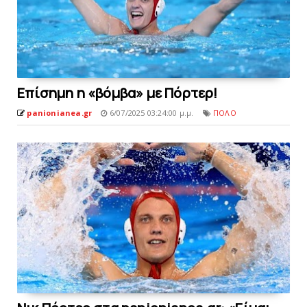
Επίσημη η «βόμβα» με Πόρτερ!
panionianea.gr
6/07/2025 03:24:00 μ.μ.
ΠΟΛΟ