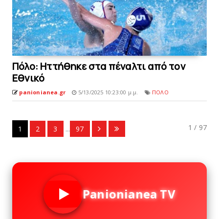
Πόλο: Ηττήθηκε στα πέναλτι από τον
Eθνικό
panionianea.gr
5/13/2025 10:23:00 μ.μ.
ΠΟΛΟ
1 / 97
1
2
3
...
97
Panionianea TV