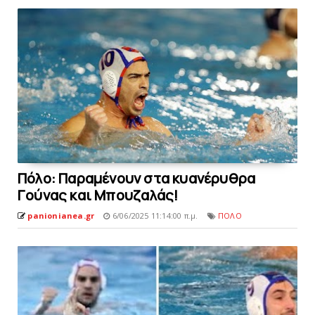
Πόλo: Παραμένουν στα κυανέρυθρα
Γoύνας και Μπουζαλάς!
panionianea.gr
6/06/2025 11:14:00 π.μ.
ΠΟΛΟ