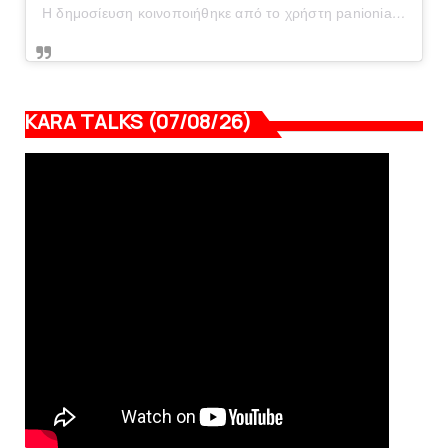
Η δημοσίευση κοινοποιήθηκε από το χρήστη panionianea.gr (@panionianea.gr)
KARA TALKS (07/08/26)