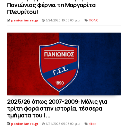
Πανιώνιος φέρνει τη Μαργαρίτα
Πλευρίτoυ!
panionianea.gr
6/24/2025 10:03:00 μ.μ.
ΠΟΛΟ
2025/26 όπως 2007-2009: Μόλις για
τρίτη φορά στην ιστορία, τέσσερα
τμήματα του Ι...
panionianea.gr
6/21/2025 05:03:00 μ.μ.
slide