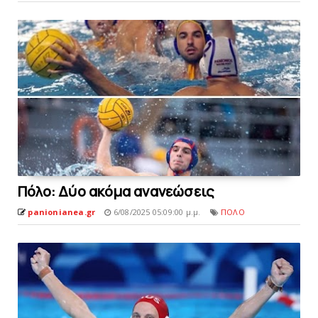
Πόλο: Δύo ακόμα ανανεώσεις
panionianea.gr
6/08/2025 05:09:00 μ.μ.
ΠΟΛΟ