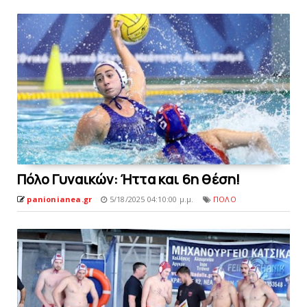
Πόλο Γυναικών: Ήττα και 6η θέση!
panionianea.gr
5/18/2025 04:10:00 μ.μ.
ΠΟΛΟ