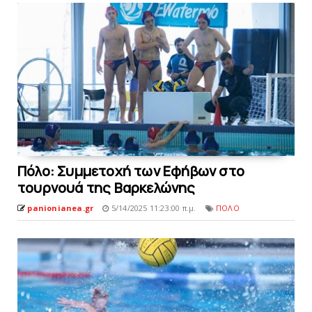
Πόλο: Συμμετοχή των Εφήβων στο
τουρνουά της Bαρκελώνης
panionianea.gr
5/14/2025 11:23:00 π.μ.
ΠΟΛΟ