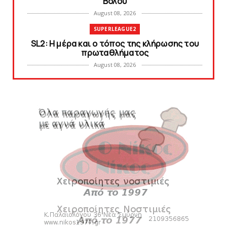
Bόλου
August 08, 2026
SUPERLEAGUE2
SL2: Η μέρα και ο τόπος της κλήρωσης του
πρωταθλήματος
August 08, 2026
KARA TALKS
Δείτε την εκπομπή «Kara Talks» (video)
August 07, 2026
KARA TALKS
«Kara Talks»: LIVE 21:00
August 07, 2026
SLIDE
Κύπελλο: Την Τετάρτη 19 Αυγούστου το Νίκη
Βόλου - Πανιώνιος
August 07, 2026
HEADLINES