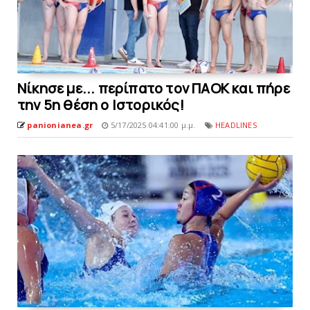
Νίκησε με... περίπατο τον ΠΑΟΚ και πήρε
την 5η θέση ο Ιστορικός!
panionianea.gr
5/17/2025 04:41:00 μ.μ.
HEADLINES