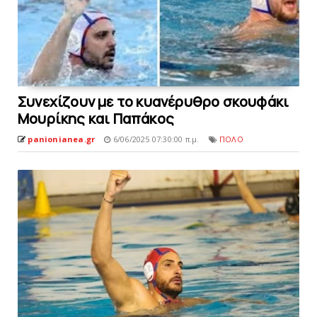
Συνεχίζουν με το κυανέρυθρο σκουφάκι
Μουρίκης και Παπάκoς
panionianea.gr
6/06/2025 07:30:00 π.μ.
ΠΟΛΟ