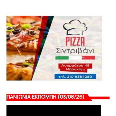
Πανιώνιος: O άξονας που «γεμίζει»
ποιότητα και εμπειρία!
August 07, 2026
KARA TALKS
«Kara Talks» LIVE: Παρασκευή στις 21:00
August 06, 2026
ΠΑΝΙΩΝΙΑ ΕΚΠΟΜΠΗ (03/08/26)