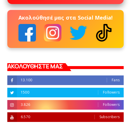
Ακολούθησέ μας στα Social Media!
ΑΚΟΛΟΥΘΗΣΤΕ ΜΑΣ
13.100
Fans
1500
Followers
3.826
Followers
6.570
Subscribers