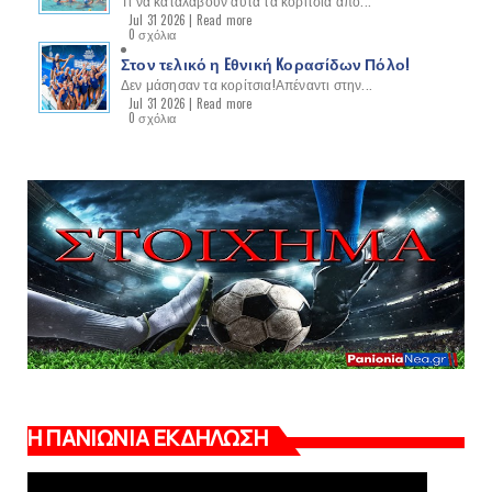
Τι να καταλάβουν αυτά τα κορίτσια από...
Jul 31 2026 |
Read more
0 σχόλια
Στον τελικό η Eθνική Kορασίδων Πόλο!
Δεν μάσησαν τα κορίτσια!Απέναντι στην...
Jul 31 2026 |
Read more
0 σχόλια
Η ΠΑΝΙΩΝΙΑ ΕΚΔΗΛΩΣΗ