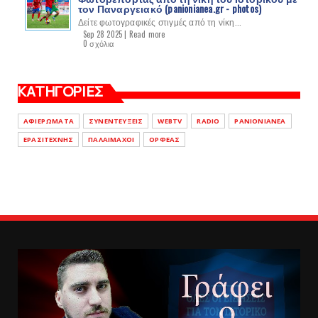
τον Παναργειακό (panionianea.gr - photos)
Δείτε φωτογραφικές στιγμές από τη νίκη...
Sep 28 2025 |
Read more
0 σχόλια
ΚΑΤΗΓΟΡΙΕΣ
ΑΦΙΕΡΩΜΑΤΑ
ΣΥΝΕΝΤΕΥΞΕΙΣ
WEBTV
RADIO
PANIONIANEA
ΕΡΑΣΙΤΕΧΝΗΣ
ΠΑΛΑΙΜΑΧΟΙ
ΟΡΦΕΑΣ