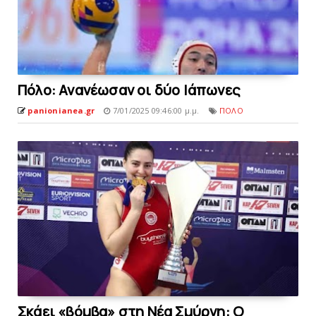
Πόλo: Ανανέωσαν οι δύο Ιάπωνες
panionianea.gr
7/01/2025 09:46:00 μ.μ.
ΠΟΛΟ
Σκάει «βόμβα» στη Νέα Σμύρνη: O