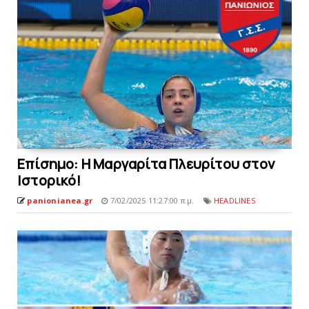
Eπίσημο: Η Μαργαρίτα Πλευρίτoυ στον
Iστορικό!
panionianea.gr
7/02/2025 11:27:00 π.μ.
HEADLINES