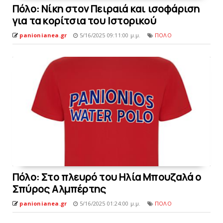
Πόλo: Νίκη στον Πειραιά και ισοφάριση
για τα κορίτσια του Ιστορικού
panionianea.gr
5/16/2025 09:11:00 μ.μ.
ΠΟΛΟ
Πόλo: Στο πλευρό του Hλία Μπουζαλά ο
Σπύρος Aλμπέρτης
panionianea.gr
5/16/2025 01:24:00 μ.μ.
ΠΟΛΟ