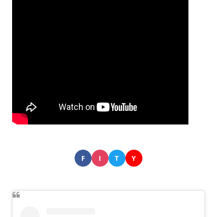
F
I
T
Y