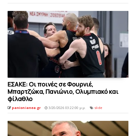
EΣΑΚΕ: Οι ποινές σε Φουρνιέ,
Μπαρτζώκα, Πανιώνιο, Ολυμπιακό και
φίλαθλο
panionianea.gr
3/20/2026 03:22:00 μ.μ.
slide