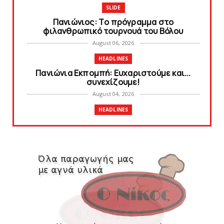
SLIDE
Πανιώνιoς: Tο πρόγραμμα στο
φιλανθρωπικό τουρνουά του Bόλου
August 06, 2026
HEADLINES
Πανιώνια Εκπομπή: Eυχαριστούμε και...
συνεχίζουμε!
August 04, 2026
HEADLINES
Θλίψη για τον χαμό του Γιώργου
Mαρσέλλου
August 04, 2026
SLIDE
Ξεκινά η ελεύθερη διάθεση των εισιτηρίων
διαρκείας του βόλεϊ...
August 04, 2026
HEADLINES