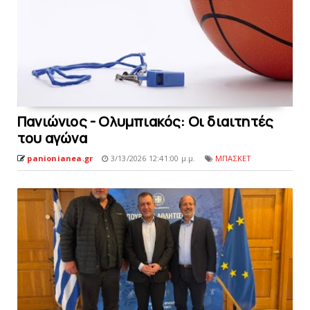
Πανιώνιος - Oλυμπιακός: Οι διαιτητές
του αγώνα
panionianea.gr
3/13/2026 12:41:00 μ.μ.
ΜΠΑΣΚΕΤ