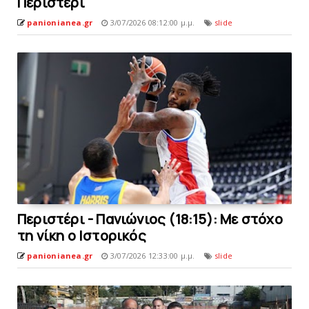
Περιστέρι
panionianea.gr
3/07/2026 08:12:00 μ.μ.
slide
Περιστέρι - Πανιώνιος (18:15): Με στόχο
τη νίκη ο Ιστορικός
panionianea.gr
3/07/2026 12:33:00 μ.μ.
slide