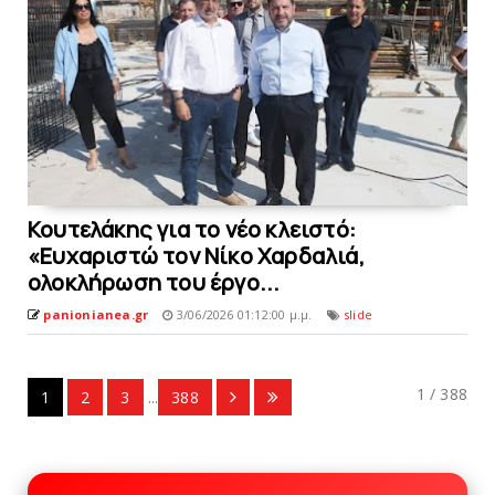
Κουτελάκης για το νέο κλειστό:
«Ευχαριστώ τον Νίκο Χαρδαλιά,
ολοκλήρωση του έργο...
panionianea.gr
3/06/2026 01:12:00 μ.μ.
slide
1 / 388
1
2
3
...
388