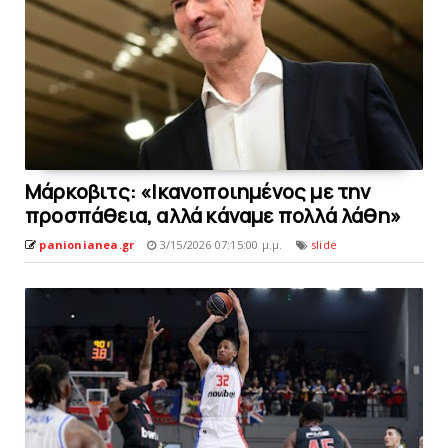
Mάρκοβιτς: «Iκανοποιημένος με την
προσπάθεια, αλλά κάναμε πολλά λάθη»
panionianea.gr
3/15/2026 07:15:00 μ.μ.
slide