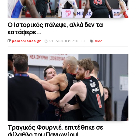
O Ιστορικός πάλεψε, αλλά δεν τα
κατάφερε...
panionianea.gr
3/15/2026 03:07:00 μ.μ.
slide
Tραγικός Φουρνιέ, επιτέθηκε σε
φίλαθλο του Πανιωνίoυ!