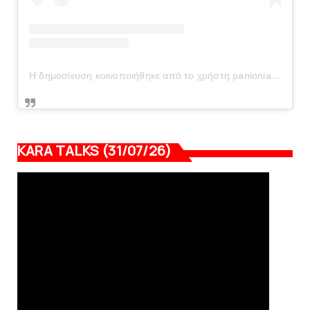
Η δημοσίευση κοινοποιήθηκε από το χρήστη panionianea.gr (@panionianea.gr)
KARA TALKS (31/07/26)