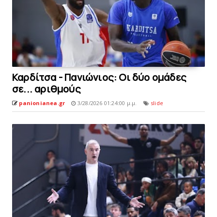
Καρδίτσα - Πανιώνιoς: Οι δύο ομάδες
σε... αριθμούς
panionianea.gr
3/28/2026 01:24:00 μ.μ.
slide