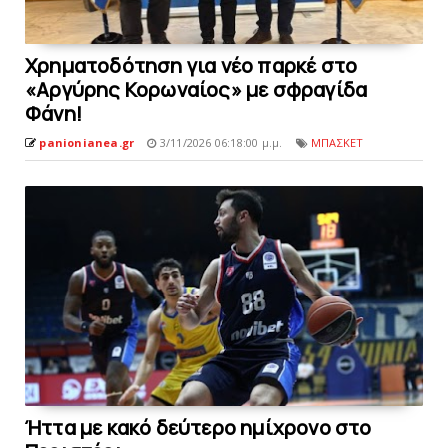
Xρηματοδότηση για νέο παρκέ στο
«Αργύρης Κορωναίος» με σφραγίδα
Φάνη!
panionianea.gr
3/11/2026 06:18:00 μ.μ.
ΜΠΑΣΚΕΤ
Ήττα με κακό δεύτερο ημίχρονο στο