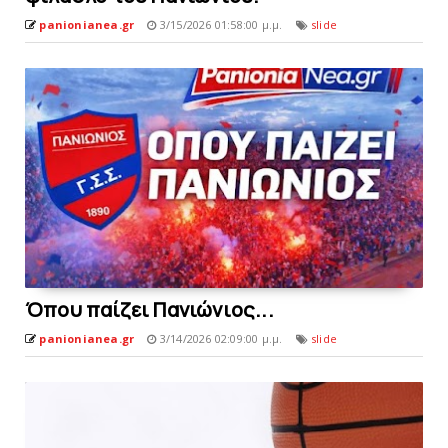
panionianea.gr
3/15/2026 01:58:00 μ.μ.
slide
Όπου παίζει Πανιώνιoς...
panionianea.gr
3/14/2026 02:09:00 μ.μ.
slide