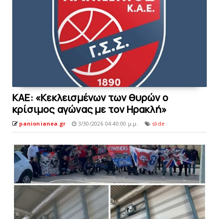
KΑΕ: «Κεκλεισμένων των θυρών ο
κρίσιμος αγώνας με τον Ηρακλή»
panionianea.gr
3/30/2026 04:40:00 μ.μ.
slide