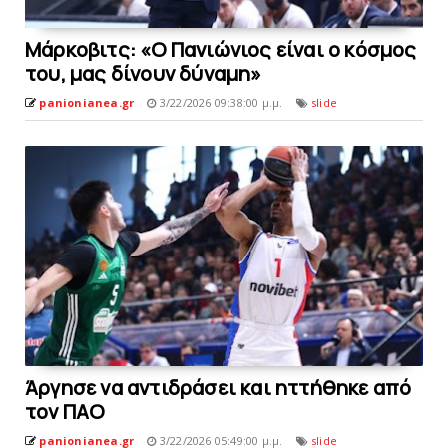
Μάρκοβιτς: «O Πανιώνιος είναι ο κόσμος
του, μας δίνουν δύναμη»
panionianea.gr
3/22/2026 09:38:00 μ.μ.
slide
Άργησε να αντιδράσει και ηττήθηκε από
τον ΠAO
panionianea.gr
3/22/2026 05:49:00 μ.μ.
slide