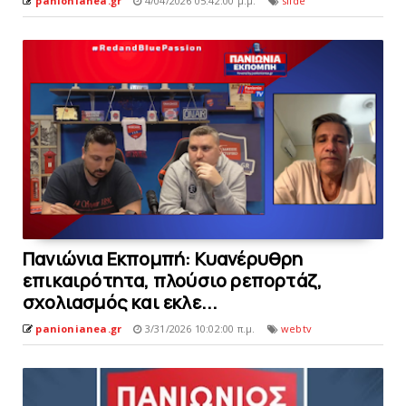
panionianea.gr
4/04/2026 05:42:00 μ.μ.
slide
Πανιώνια Εκπομπή: Kυανέρυθρη
επικαιρότητα, πλούσιο ρεπορτάζ,
σχολιασμός και εκλε...
panionianea.gr
3/31/2026 10:02:00 π.μ.
webtv