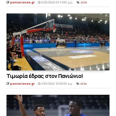
panionianea.gr
3/29/2026 03:14:00 μ.μ.
slide
Τιμωρία έδρας στον Πανιώνιo!
panionianea.gr
3/29/2026 10:08:00 π.μ.
slide