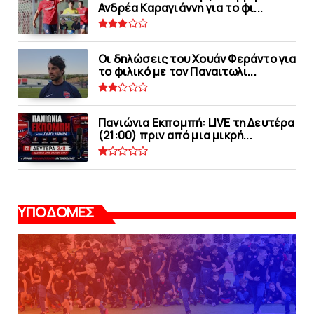
Ανδρέα Καραγιάννη για το φι...
Οι δηλώσεις του Χουάν Φεράντο για
το φιλικό με τoν Παναιτωλι...
Πανιώνια Εκπομπή: LIVE τη Δευτέρα
(21:00) πριν από μια μικρή...
ΥΠΟΔΟΜΕΣ