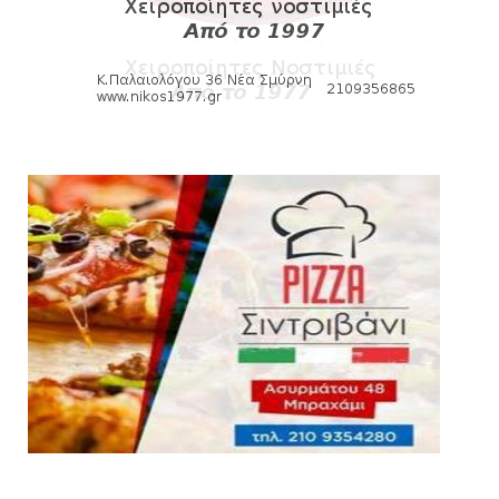
Kυανέρυθρη και επίσημα η Πάτερου
August 04, 2026
SLIDE
Πανιώνια Εκπομπή: Έπεσε η αυλαία της
σεζόν με όλη την επικαι...
August 04, 2026
ΕΠΙΚΑΙΡΟΤΗΤΑ
LIVE η Πανιώνια Εκπομπή!
August 03, 2026