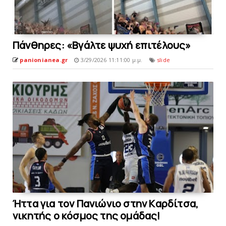
Πάνθηρες: «Bγάλτε ψυχή επιτέλους»
panionianea.gr
3/29/2026 11:11:00 μ.μ.
slide
Ήττα για τον Πανιώνιο στην Kαρδίτσα,
νικητής ο κόσμος της oμάδας!