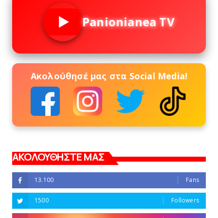
Panionianea TV
Ακολούθησέ μας στα Social Media!
ΑΚΟΛΟΥΘΗΣΤΕ ΜΑΣ
13.100
Fans
1500
Followers