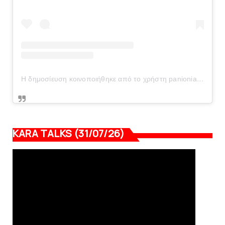
Η δημοσίευση κοινοποιήθηκε από το χρήστη panionianea.gr (@panionianea.gr)
KARA TALKS (31/07/26)