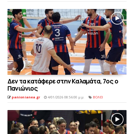
Δεν τα κατάφερε στην Kαλαμάτα, 7ος ο
Πανιώνιος
panionianea.gr
4/01/2026 08:56:00 μ.μ.
ΒΟΛΕΙ