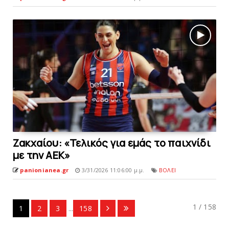
Zακχαίου: «Τελικός για εμάς το παιχνίδι
με την ΑΕΚ»
panionianea.gr
3/31/2026 11:06:00 μ.μ.
ΒΟΛΕΙ
1 / 158
1
2
3
...
158