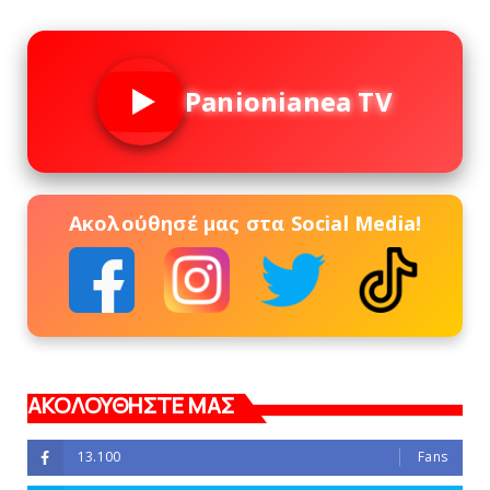
Panionianea TV
Ακολούθησέ μας στα Social Media!
ΑΚΟΛΟΥΘΗΣΤΕ ΜΑΣ
13.100
Fans