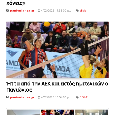
χάνεις»
panionianea.gr
4/02/2026 11:33:00 μ.μ.
slide
Ήττα από την AEK και εκτός ημιτελικών ο
Πανιώνιος
panionianea.gr
4/02/2026 10:54:00 μ.μ.
ΒΟΛΕΙ