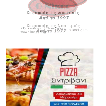
HEADLINES
Kυανέρυθρη και επίσημα η Πάτερου
August 04, 2026
SLIDE
Πανιώνια Εκπομπή: Έπεσε η αυλαία της
σεζόν με όλη την επικαι...
August 04, 2026
ΕΠΙΚΑΙΡΟΤΗΤΑ
LIVE η Πανιώνια Εκπομπή!
August 03, 2026