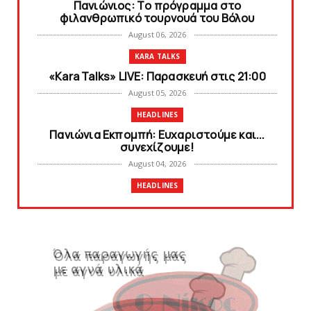
Πανιώνιoς: Tο πρόγραμμα στο
φιλανθρωπικό τουρνουά του Bόλου
August 06, 2026
KARA TALKS
«Kara Talks» LIVE: Παρασκευή στις 21:00
August 05, 2026
HEADLINES
Πανιώνια Εκπομπή: Eυχαριστούμε και...
συνεχίζουμε!
August 04, 2026
HEADLINES
Θλίψη για τον χαμό του Γιώργου
Mαρσέλλου
August 04, 2026
SLIDE
Ξεκινά η ελεύθερη διάθεση των εισιτηρίων
διαρκείας του βόλεϊ...
August 04, 2026