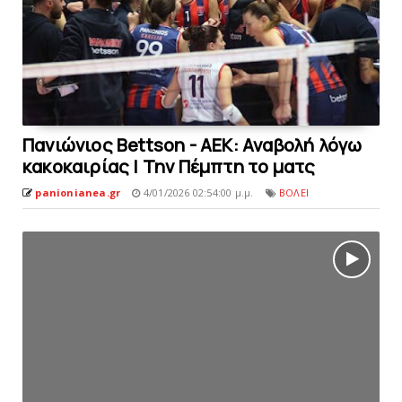
Πανιώνιος Bettson - AEK: Αναβολή λόγω
κακοκαιρίας | Την Πέμπτη το ματς
panionianea.gr
4/01/2026 02:54:00 μ.μ.
ΒΟΛΕΙ