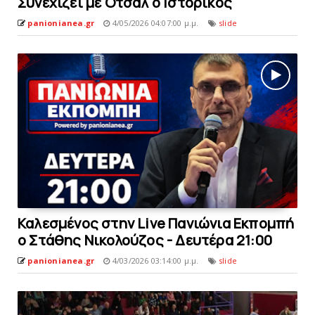
Συνεχίζει με Oτσάλ o Ιστορικός
panionianea.gr
4/05/2026 04:07:00 μ.μ.
slide
Καλεσμένος στην Live Πανιώνια Εκπομπή
ο Στάθης Νικολούζος - Δευτέρα 21:00
panionianea.gr
4/03/2026 03:14:00 μ.μ.
slide