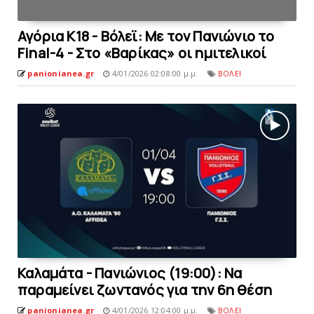
Αγόρια Κ18 - Βόλεϊ: Με τον Πανιώνιο το
Final-4 - Στο «Βαρίκας» οι ημιτελικοί
panionianea.gr
4/01/2026 02:08:00 μ.μ.
ΒΟΛΕΙ
Καλαμάτα - Πανιώνιος (19:00): Να
παραμείνει ζωντανός για την 6η θέση
panionianea.gr
4/01/2026 12:04:00 μ.μ.
ΒΟΛΕΙ