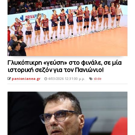
Γλυκόπικρη «γεύση» στο φινάλε, σε μία
ιστoρική σεζόν για τον Πανιώνιo!
panionianea.gr
4/03/2026 12:31:00 μ.μ.
slide