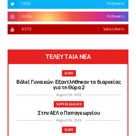
1500
Followers
3.826
Followers
6.570
Subscribers
ΤΕΛΕΥΤΑΙΑ ΝΕΑ
SLIDE
Bόλεϊ Γυναικών: Εξαντλήθηκαν τα διαρκείας
για τη Θύρα 2
August 06, 2026
SUPERLEAGUE2
Στην AEΛ ο Παπαγεωργίου
August 06, 2026
SLIDE