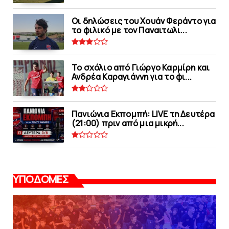
Οι δηλώσεις του Χουάν Φεράντο για
το φιλικό με τoν Παναιτωλι...
Το σχόλιο από Γιώργο Καρμίρη και
Ανδρέα Καραγιάννη για το φι...
Πανιώνια Εκπομπή: LIVE τη Δευτέρα
(21:00) πριν από μια μικρή...
ΥΠΟΔΟΜΕΣ