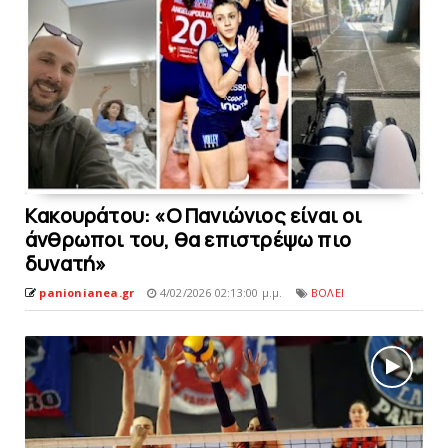
Kακουράτου: «Ο Πανιώνιος είναι οι
άνθρωποι του, θα επιστρέψω πιο
δυνατή»
panionianea.gr
4/02/2026 02:13:00 μ.μ.
ΒΟΛΕΙ