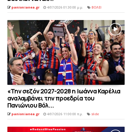
panionianea.gr
4/07/2026 01:30:00 μ.μ.
ΒΟΛΕΙ
«Την σεζόν 2027-2028 η Ιωάννα Καρέλια
αναλαμβάνει την προεδρία του
Πανιώνιου Βόλ...
panionianea.gr
4/07/2026 11:00:00 π.μ.
slide