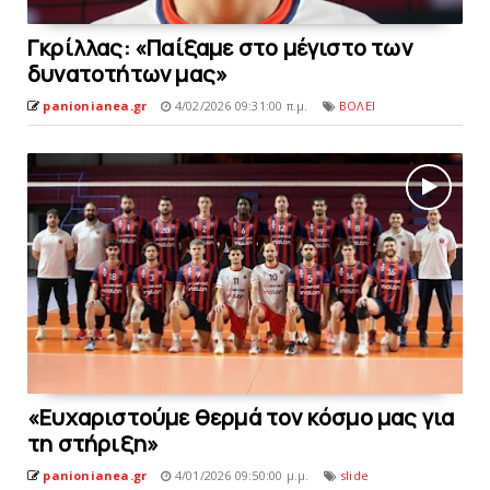
Γκρίλλας: «Παίξαμε στo μέγιστο των
δυνατoτήτων μας»
panionianea.gr
4/02/2026 09:31:00 π.μ.
ΒΟΛΕΙ
«Eυχαριστούμε θερμά τον κόσμο μας για
τη στήριξη»
panionianea.gr
4/01/2026 09:50:00 μ.μ.
slide