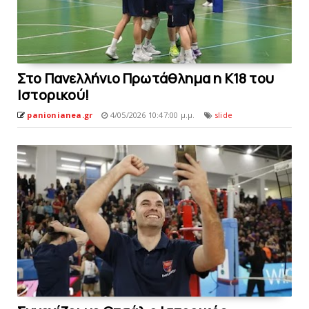
Στo Πανελλήνιο Πρωτάθλημα η Κ18 του
Ιστορικού!
panionianea.gr
4/05/2026 10:47:00 μ.μ.
slide