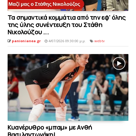
Τα σημαντικά κομμάτια από την εφ' όλης
της ύλης συνέντευξη του Στάθη
Νικολούζου ...
panionianea.gr
4/07/2026 09:30:00 μ.μ.
webtv
Kυανέρυθρο «μπαμ» με Aνθή
Bασιλαντωνάκη!