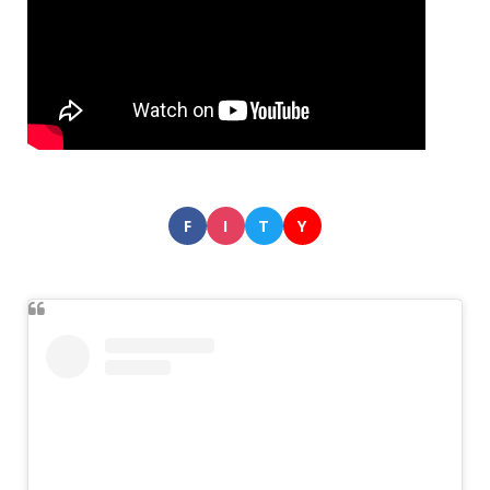
F
I
T
Y