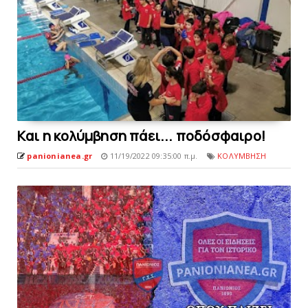
Kαι η κολύμβηση πάει... ποδόσφαιρο!
panionianea.gr
11/19/2022 09:35:00 π.μ.
ΚΟΛΥΜΒΗΣΗ