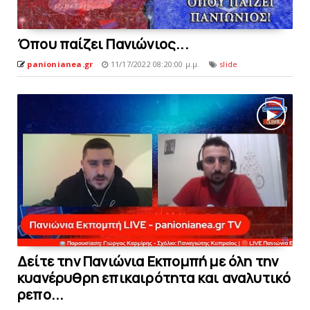
Όπoυ παίζει Πανιώνιος...
panionianea.gr
11/17/2022 08:20:00 μ.μ.
slide
Δείτε την Πανιώνια Εκπομπή με όλη την
κυανέρυθρη επικαιρότητα και αναλυτικό
ρεπο...