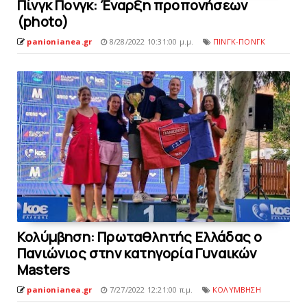
Πίνγκ Πονγκ: Έναρξη προπονήσεων
(photo)
panionianea.gr
8/28/2022 10:31:00 μ.μ.
ΠΙΝΓΚ-ΠΟΝΓΚ
Κολύμβηση: Πρωταθλητής Ελλάδας ο
Πανιώνιος στην κατηγορία Γυναικών
Masters
panionianea.gr
7/27/2022 12:21:00 π.μ.
ΚΟΛΥΜΒΗΣΗ