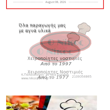
August 08, 2026
KARA TALKS
Δείτε την εκπομπή «Kara Talks» (video)
August 07, 2026
KARA TALKS
«Kara Talks»: LIVE 21:00
August 07, 2026
SLIDE
Κύπελλο: Την Τετάρτη 19 Αυγούστου το Νίκη
Βόλου - Πανιώνιος
August 07, 2026
HEADLINES
Πανιώνιος: O άξονας που «γεμίζει»
ποιότητα και εμπειρία!
August 07, 2026
KARA TALKS
«Kara Talks» LIVE: Παρασκευή στις 21:00