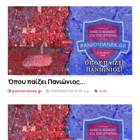
Όπου παίζει Πανιώνιoς...
panionianea.gr
12/09/2022 04:52:00 μ.μ.
slide