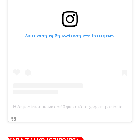
Δείτε αυτή τη δημοσίευση στο Instagram.
Η δημοσίευση κοινοποιήθηκε από το χρήστη panionianea.gr (@panionianea.gr)