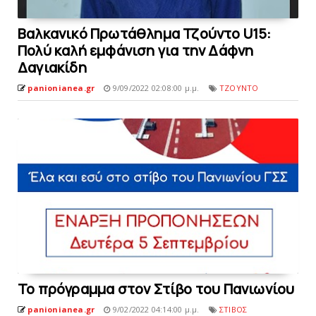
Βαλκανικό Πρωτάθλημα Τζούντο U15:
Πολύ καλή εμφάνιση για την Δάφνη
Δαγιακίδη
panionianea.gr
9/09/2022 02:08:00 μ.μ.
ΤΖΟΥΝΤΟ
Το πρόγραμμα στον Στίβο του Πανιωνίου
panionianea.gr
9/02/2022 04:14:00 μ.μ.
ΣΤΙΒΟΣ