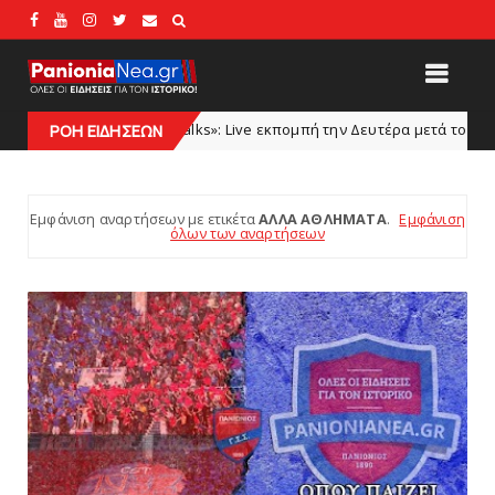
s»: Live εκπομπή την Δευτέρα μετά το φιλικό Πανιώνιος – Ολυμπιακός Β
ΡΟΗ ΕΙΔΗΣΕΩΝ
Εμφάνιση αναρτήσεων με ετικέτα
ΑΛΛΑ ΑΘΛΗΜΑΤΑ
.
Εμφάνιση
όλων των αναρτήσεων