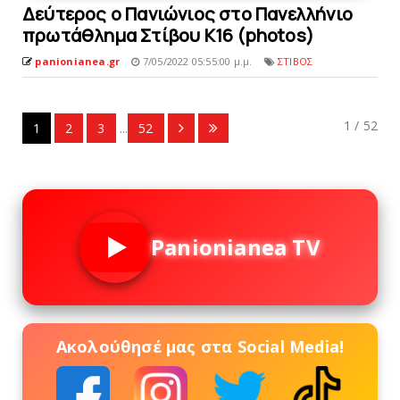
Δεύτερος ο Πανιώνιος στο Πανελλήνιο
πρωτάθλημα Στίβου Κ16 (photos)
panionianea.gr
7/05/2022 05:55:00 μ.μ.
ΣΤΙΒΟΣ
1 / 52
1
2
3
...
52
Panionianea TV
Ακολούθησέ μας στα Social Media!