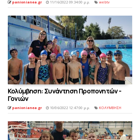
panionianea.gr
11/16/2022 09:34:00 μ.μ.
webtv
Κολύμβηση: Συνάντηση Προπονητών -
Γονιών
panionianea.gr
10/06/2022 12:47:00 μ.μ.
ΚΟΛΥΜΒΗΣΗ