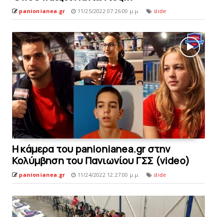
panionianea.gr
11/25/2022 07:26:00 μ.μ.
slide
Η κάμερα του panionianea.gr στην
Κολύμβηση του Πανιωνίου ΓΣΣ (video)
panionianea.gr
11/24/2022 12:27:00 μ.μ.
slide