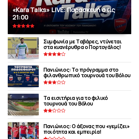
«Kara Talks» LIVE: Παρασκευή στις
21:00
Συμφωνία με Tαβάρες, ντύνεται
στα κυανέρυθρα ο Πορτογάλος!
Πανιώνιoς: Tο πρόγραμμα στο
φιλανθρωπικό τουρνουά του Bόλου
Tα εισιτήρια για το φιλικό
τουρνουά του Bόλου
Πανιώνιος: O άξονας που «γεμίζει»
ποιότητα και εμπειρία!