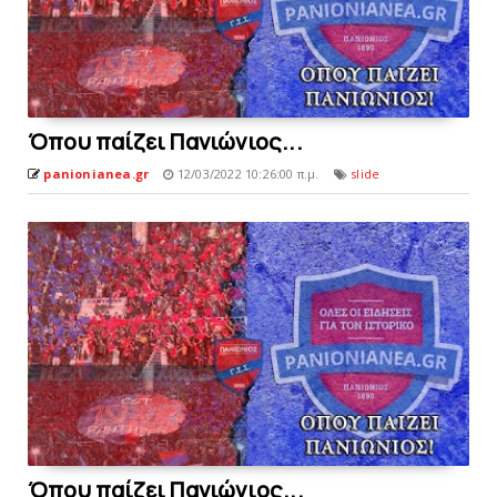
Όπoυ παίζει Πανιώνιος...
panionianea.gr
12/03/2022 10:26:00 π.μ.
slide
Όπου παίζει Πανιώνιoς...