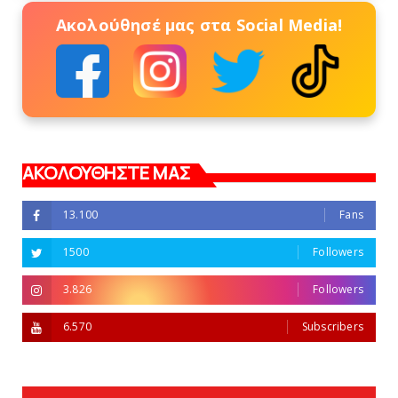
Ακολούθησέ μας στα Social Media!
ΑΚΟΛΟΥΘΗΣΤΕ ΜΑΣ
13.100
Fans
1500
Followers
3.826
Followers
6.570
Subscribers