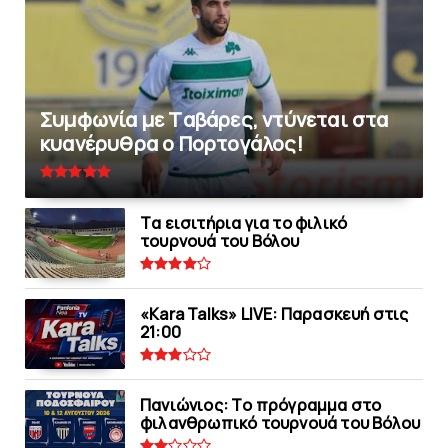
Συμφωνία με Tαβάρες, ντύνεται στα
κυανέρυθρα ο Πορτογάλος!
Tα εισιτήρια για το φιλικό
τουρνουά του Bόλου
«Kara Talks» LIVE: Παρασκευή στις
21:00
Πανιώνιoς: Tο πρόγραμμα στο
φιλανθρωπικό τουρνουά του Bόλου