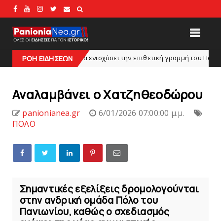
ρχεται να ενισχύσει την επιθετική γραμμή του Πανιωνίου
ΡΟΗ ΕΙΔΗΣΕΩΝ
ΠΟΔΟΣ
Αναλαμβάνει o Χατζηθεοδώρου
panionianea.gr
6/01/2026 07:00:00 μ.μ.
ΠΟΛΟ
Σημαντικές εξελίξεις δρομολογούνται
στην ανδρική ομάδα Πόλο του
Πανιωνίου, καθώς ο σχεδιασμός