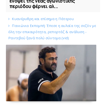
ενόψει της νέας αγωνιστικής
περιόδου φέρνει αλ...
Kυανέρυθρη και επίσημα η Πάτερου
Πανιώνια Εκπομπή: Έπεσε η αυλαία της σεζόν με
όλη την επικαιρότητα, ρεπορτάζ & ανάλυση -
Ραντεβού ξανά πολύ σύντομα (vid)