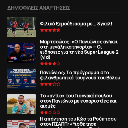
ΔΗΜΟΦΙΛΕΙΣ ΑΝΑΡΤΗΣΕΙΣ
Φιλικό ξεμούδιασμα με... 8 γκολ!
Μαρτσούκος: «Ο Πανιώνιος ανήκει
στη μεγάλη κατηγορία» – Οι
ειδήσεις για τη νέα Super League 2
(vid)
Πανιώνιoς: Tο πρόγραμμα στο
φιλανθρωπικό τουρνουά του Bόλου
To «αντίο» του Γιαννακόπουλου
στον Πανιώνιο με ευχαριστίες και
αιχμές
Η απάντηση του Κώστα Ρούπτσου
στον ΠΣΑΠΠ: «Υιοθέτησε