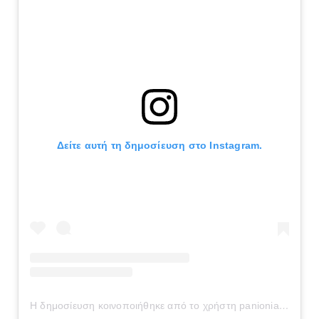
Δείτε αυτή τη δημοσίευση στο Instagram.
Η δημοσίευση κοινοποιήθηκε από το χρήστη panionianea.gr (@panionianea.gr)