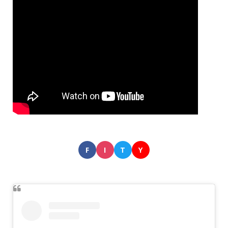
F
I
T
Y