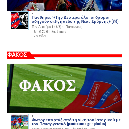
Πάνθηρες: «Την Δευτέρα όλοι οι δρόμοι
οδηγούν στo γήπεδο της Νέας Σμύρνης» (vid)
Την Δευτέρα (27/7) ο Πανιώνιος...
Jul 21 2026 |
Read more
0 σχόλια
ΦΑΚΟΣ
Φωτορεπορτάζ από τη νίκη του Ιστορικού με
τον Παναργειακό (panionianea.gr - photos)
Δείτε φωτογραφικές στιγμές από τη νίκη...