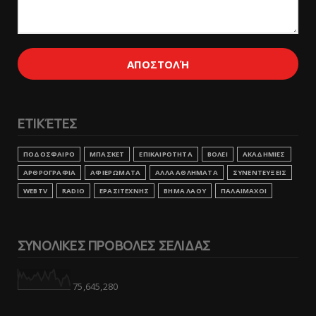
ΕΤΙΚΈΤΕΣ
ΠΟΔΟΣΦΑΙΡΟ
ΜΠΑΣΚΕΤ
ΕΠΙΚΑΙΡΟΤΗΤΑ
ΒΟΛΕΙ
ΑΚΑΔΗΜΙΕΣ
ΑΡΘΡΟΓΡΑΦΙΑ
ΑΦΙΕΡΩΜΑΤΑ
ΑΛΛΑ ΑΘΛΗΜΑΤΑ
ΣΥΝΕΝΤΕΥΞΕΙΣ
WEBTV
RADIO
ΕΡΑΣΙΤΕΧΝΗΣ
ΒΗΜΑ ΛΑΟΥ
ΠΑΛΑΙΜΑΧΟΙ
ΣΥΝΟΛΙΚΕΣ ΠΡΟΒΟΛΕΣ ΣΕΛΙΔΑΣ
75,645,280