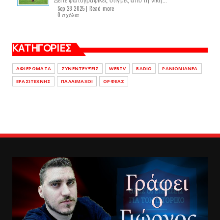
Sep 28 2025 |
Read more
0 σχόλια
ΚΑΤΗΓΟΡΙΕΣ
ΑΦΙΕΡΩΜΑΤΑ
ΣΥΝΕΝΤΕΥΞΕΙΣ
WEBTV
RADIO
PANIONIANEA
ΕΡΑΣΙΤΕΧΝΗΣ
ΠΑΛΑΙΜΑΧΟΙ
ΟΡΦΕΑΣ