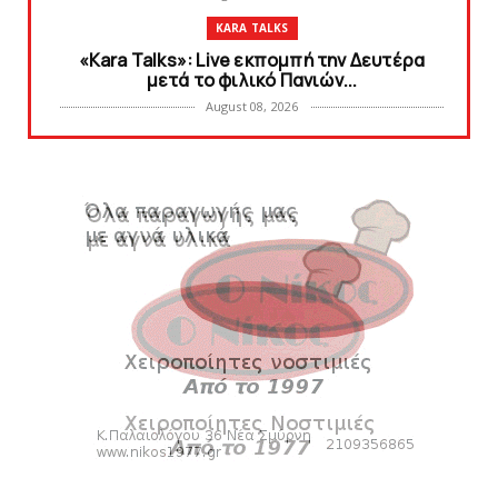
KARA TALKS
«Kara Talks»: Live εκπομπή την Δευτέρα
μετά το φιλικό Πανιών...
August 08, 2026
HEADLINES
Συμφωνία με Tαβάρες, ντύνεται στα
κυανέρυθρα ο Πορτογάλος!
August 08, 2026
SLIDE
Tα εισιτήρια για το φιλικό τουρνουά του
Bόλου
August 08, 2026
SUPERLEAGUE2
SL2: Η μέρα και ο τόπος της κλήρωσης του
πρωταθλήματος
August 08, 2026
HEADLINES