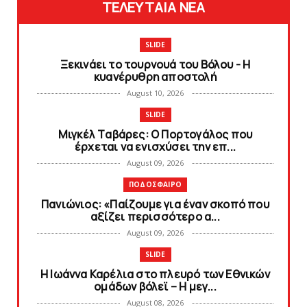
ΤΕΛΕΥΤΑΙΑ ΝΕΑ
SLIDE
Ξεκινάει το τουρνουά του Βόλου - H
κυανέρυθρη αποστολή
August 10, 2026
SLIDE
Mιγκέλ Tαβάρες: O Πορτογάλος που
έρχεται να ενισχύσει την επ...
August 09, 2026
ΠΟΔΟΣΦΑΙΡΟ
Πανιώνιoς: «Παίζουμε για έναν σκοπό που
αξίζει περισσότερο α...
August 09, 2026
SLIDE
Η Ιωάννα Καρέλια στο πλευρό των Εθνικών
ομάδων βόλεϊ – H μεγ...
August 08, 2026