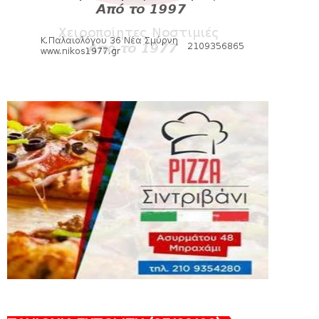
Νίκη Βόλου - Πανιώνιος
August 07, 2026
HEADLINES
Πανιώνιος: O άξονας που «γεμίζει»
ποιότητα και εμπειρία!
August 07, 2026
KARA TALKS
«Kara Talks» LIVE: Παρασκευή στις 21:00
August 06, 2026