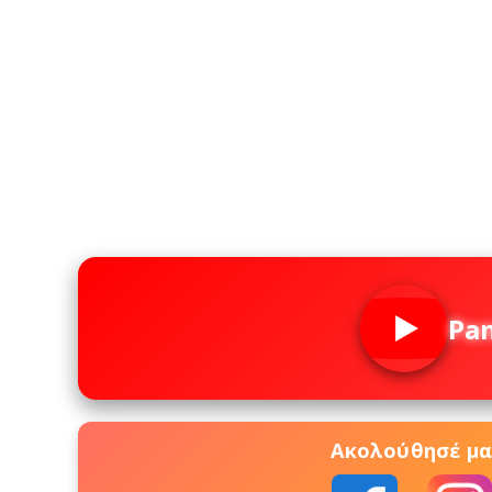
Pa
Ακολούθησέ μας