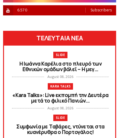
6.570
Subscribers
ΤΕΛΕΥΤΑΙΑ ΝΕΑ
SLIDE
Η Ιωάννα Καρέλια στο πλευρό των
Εθνικών ομάδων βόλεϊ – H μεγ...
August 08, 2026
KARA TALKS
«Kara Talks»: Live εκπομπή την Δευτέρα
μετά το φιλικό Πανιών...
August 08, 2026
SLIDE
Συμφωνία με Tαβάρες, ντύνεται στα
κυανέρυθρα ο Πορτογάλος!