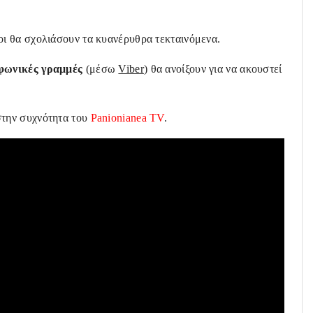
ίοι θα σχολιάσουν τα κυανέρυθρα τεκταινόμενα.
φωνικές γραμμές
(μέσω
Viber
) θα ανοίξουν για να ακουστεί
στην συχνότητα του
Panionianea TV
.