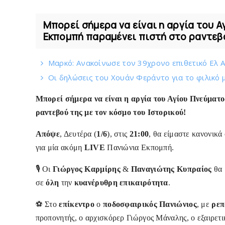
Μπορεί σήμερα να είναι η αργία του Α
Εκπομπή παραμένει πιστή στο ραντεβ
Mαρκό: Ανακοίνωσε τον 39χρονο επιθετικό Ελ 
Οι δηλώσεις του Χουάν Φεράντο για το φιλικό μ
Μπορεί σήμερα να είναι η αργία του Αγίου Πνεύματ
ραντεβού της
με τον κόσμο του Ιστορικού!
Απόψε
, Δευτέρα (
1/6
), στις
21:00
, θα είμαστε κανονικά
για μία ακόμη
LIVE
Πανιώνια Εκπομπή.
🎙 Οι
Γιώργος Καρμίρης
&
Παναγιώτης Κυπραίος
θα 
σε
όλη
την
κυανέρυθρη επικαιρότητα
.
⚽️ Στο
επίκεντρο
ο
ποδοσφαιρικός Πανιώνιος
, με
ρεπ
προπονητής, ο αρχισκόρερ Γιώργος Μάναλης, ο εξαιρετι