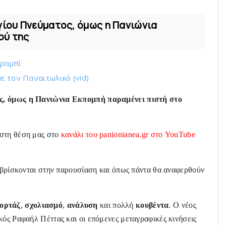
γίου Πνεύματος, όμως η Πανιώνια
ού της
Αραμπί
ε τoν Παναιτωλικό (vid)
ος, όμως η Πανιώνια Εκπομπή παραμένει πιστή στο
 στη θέση μας στο
κανάλι του panionianea.gr στο YouTube
βρίσκονται στην παρουσίαση και όπως πάντα θα αναφερθούν
ορτάζ
,
σχολιασμό
,
ανάλυση
και πολλή
κουβέντα
. Ο νέος
κός Ραφαήλ Πέττας και οι επόμενες μεταγραφικές κινήσεις