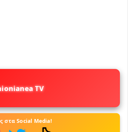
nionianea TV
 στα Social Media!