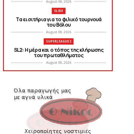
August 08, 2026
SLIDE
Tα εισιτήρια για το φιλικό τουρνουά
του Bόλου
August 08, 2026
SUPERLEAGUE2
SL2: Η μέρα και ο τόπος της κλήρωσης
του πρωταθλήματος
August 08, 2026
KARA TALKS
Δείτε την εκπομπή «Kara Talks» (video)
August 07, 2026
KARA TALKS
«Kara Talks»: LIVE 21:00
August 07, 2026
SLIDE
Κύπελλο: Την Τετάρτη 19 Αυγούστου το