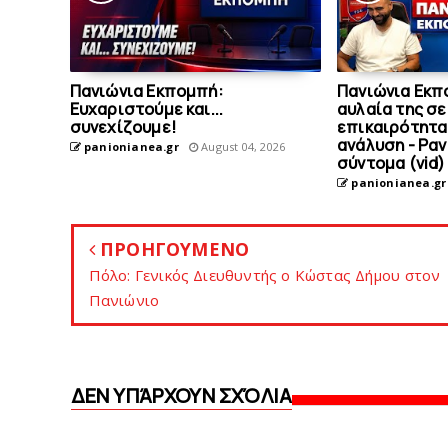
Πανιώνια Εκπομπή:
Πανιώνια Εκπ
Eυχαριστούμε και...
αυλαία της σε
συνεχίζουμε!
επικαιρότητα
ανάλυση - Ρα
panionianea.gr
August 04, 2026
σύντομα (vid)
panionianea.gr
ΠΡΟΗΓΟΥΜΕΝΟ
Πόλο: Γενικός Διευθυντής ο Κώστας Δήμoυ στον
Πανιώνιo
ΔΕΝ ΥΠΆΡΧΟΥΝ ΣΧΌΛΙΑ