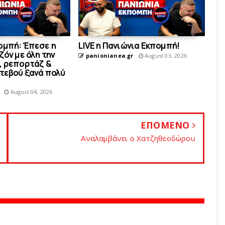
ομπή: Έπεσε η
LIVE η Πανιώνια Εκπομπή!
ζόν με όλη την
panionianea.gr
August 03, 2026
, ρεπορτάζ &
ντεβού ξανά πολύ
August 04, 2026
ΕΠΟΜΕΝΟ
Αναλαμβάνει o Χατζηθεοδώρου