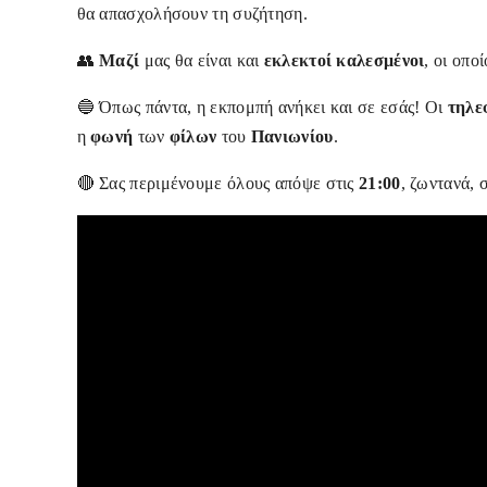
θα απασχολήσουν τη συζήτηση.
👥️
Μαζί
μας θα είναι και
εκλεκτοί καλεσμένοι
, οι οπο
🔵 Όπως πάντα, η εκπομπή ανήκει και σε εσάς! Οι
τηλε
η
φωνή
των
φίλων
του
Πανιωνίου
.
🔴 
Σας περιμένουμε όλους απόψε στις
21:00
, ζωντανά, 