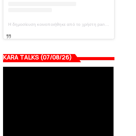
Η δημοσίευση κοινοποιήθηκε από το χρήστη panionianea.gr (@panionianea.gr)
KARA TALKS (07/08/26)