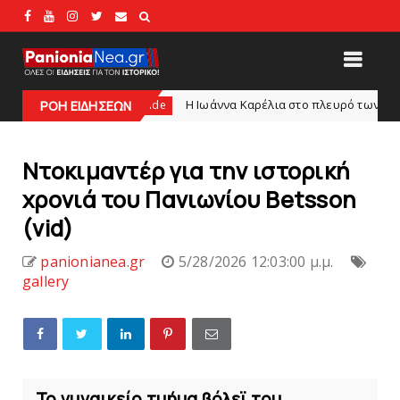
Η Ιωάννα Καρέλια στο πλευρό των Εθνικών ομάδων βόλεϊ
slide
ΡΟΗ ΕΙΔΗΣΕΩΝ
Nτοκιμαντέρ για την ιστορική
χρονιά του Πανιωνίου Betsson
(vid)
panionianea.gr
5/28/2026 12:03:00 μ.μ.
gallery
Το γυναικείο τμήμα βόλεϊ του