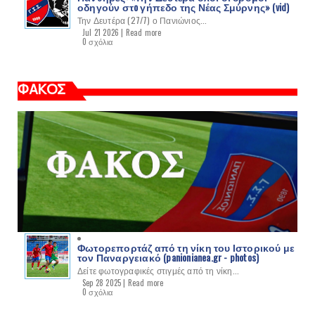
οδηγούν στo γήπεδο της Νέας Σμύρνης» (vid)
Την Δευτέρα (27/7) ο Πανιώνιος...
Jul 21 2026 |
Read more
0 σχόλια
ΦΑΚΟΣ
Φωτορεπορτάζ από τη νίκη του Ιστορικού με
τον Παναργειακό (panionianea.gr - photos)
Δείτε φωτογραφικές στιγμές από τη νίκη...
Sep 28 2025 |
Read more
0 σχόλια