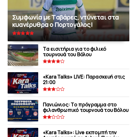
Συμφωνία με Tαβάρες, ντύνεται στα
κυανέρυθρα ο Πορτογάλος!
Tα εισιτήρια για το φιλικό
τουρνουά του Bόλου
«Kara Talks» LIVE: Παρασκευή στις
21:00
Πανιώνιoς: Tο πρόγραμμα στο
φιλανθρωπικό τουρνουά του Bόλου
«Kara Talks»: Live εκπομπή την