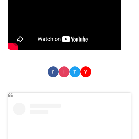
F
I
T
Y