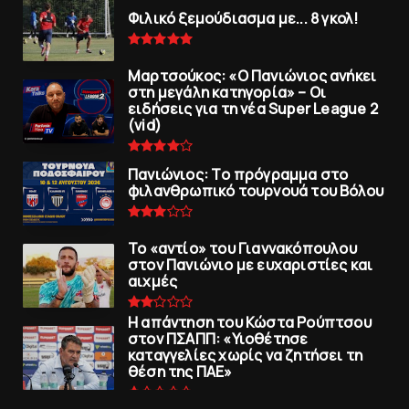
Φιλικό ξεμούδιασμα με... 8 γκολ!
Μαρτσούκος: «Ο Πανιώνιος ανήκει
στη μεγάλη κατηγορία» – Οι
ειδήσεις για τη νέα Super League 2
(vid)
Πανιώνιoς: Tο πρόγραμμα στο
φιλανθρωπικό τουρνουά του Bόλου
To «αντίο» του Γιαννακόπουλου
στον Πανιώνιο με ευχαριστίες και
αιχμές
Η απάντηση του Κώστα Ρούπτσου
στον ΠΣΑΠΠ: «Υιοθέτησε
καταγγελίες χωρίς να ζητήσει τη
θέση της ΠAΕ»