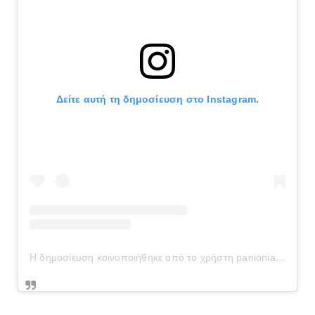
Δείτε αυτή τη δημοσίευση στο Instagram.
Η δημοσίευση κοινοποιήθηκε από το χρήστη panionianea.gr (@panionianea.gr)