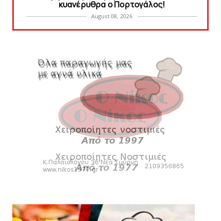
κυανέρυθρα ο Πορτογάλος!
August 08, 2026
SLIDE
Tα εισιτήρια για το φιλικό τουρνουά του
Bόλου
August 08, 2026
SUPERLEAGUE2
SL2: Η μέρα και ο τόπος της κλήρωσης του
πρωταθλήματος
August 08, 2026
HEADLINES
Δείτε την εκπομπή «Kara Talks» (video)
August 07, 2026
KARA TALKS
«Kara Talks»: LIVE 21:00
August 07, 2026
SLIDE