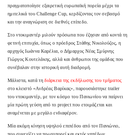
πραγματοποίησε εξαιρετική ευρωπαϊκή πορεία μέχρι τα
ημιτελικά του Challenge Cup, κερδίζοντας τον σεβασμό
και την αναγνώριση σε διεθνές επίπεδο.
Στο ντοκιμαντέρ μιλούν πρόσωπα που έζησαν από κοντά τη
φετινή επιτυχία, όπως ο πρόεδρος Στάθης Νικολούζος, η
αρχηγός Ιωάννα Καρέλια, ο Δήμαρχος Νέας Σμύρνης
Γιώργος Κουτελάκης, αλλά και άνθρωποι της ομάδας που
συνέβαλαν στην ιστορική αυτή διαδρομή.
Μάλιστα, κατά τη
διάρκεια της εκδήλωσης του τμήματος
στο κλειστό «Ανδρέας Βαρίκας», παρουσιάστηκε trailer
του ντοκιμαντέρ, με τον κόσμο του Πανιωνίου να παίρνει
μία πρώτη γεύση από το project που ετοιμάζεται και
αναμένεται με μεγάλο ενδιαφέρον.
Μία ακόμη κίνηση υψηλού επιπέδου από τον Πανιώνιο,
που συνεχίζει να πρωτοπορεί και εκτός γηπέδων,