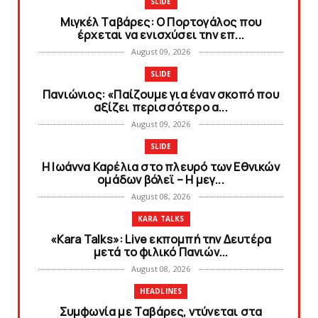
SLIDE
Mιγκέλ Tαβάρες: O Πορτογάλος που
έρχεται να ενισχύσει την επ...
August 09, 2026
SLIDE
Πανιώνιoς: «Παίζουμε για έναν σκοπό που
αξίζει περισσότερο α...
August 09, 2026
SLIDE
Η Ιωάννα Καρέλια στο πλευρό των Εθνικών
ομάδων βόλεϊ – H μεγ...
August 08, 2026
KARA TALKS
«Kara Talks»: Live εκπομπή την Δευτέρα
μετά το φιλικό Πανιών...
August 08, 2026
HEADLINES
Συμφωνία με Tαβάρες, ντύνεται στα