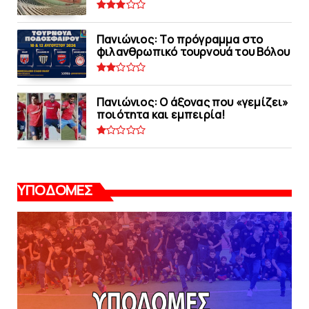
Πανιώνιoς: Tο πρόγραμμα στο
φιλανθρωπικό τουρνουά του Bόλου
Πανιώνιος: O άξονας που «γεμίζει»
ποιότητα και εμπειρία!
ΥΠΟΔΟΜΕΣ