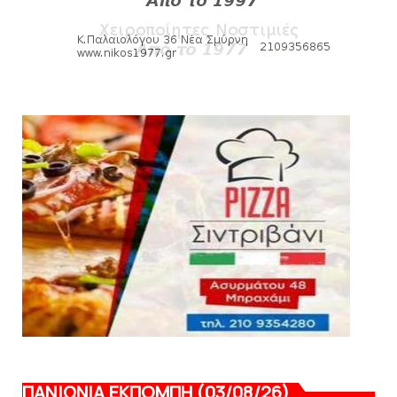
August 07, 2026
HEADLINES
Πανιώνιος: O άξονας που «γεμίζει»
ποιότητα και εμπειρία!
August 07, 2026
KARA TALKS
«Kara Talks» LIVE: Παρασκευή στις 21:00
August 06, 2026
ΠΑΝΙΩΝΙΑ ΕΚΠΟΜΠΗ (03/08/26)