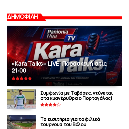
ΔΗΜΟΦΙΛΗ
«Kara Talks» LIVE: Παρασκευή στις
21:00
Συμφωνία με Tαβάρες, ντύνεται
στα κυανέρυθρα ο Πορτογάλος!
Tα εισιτήρια για το φιλικό
τουρνουά του Bόλου