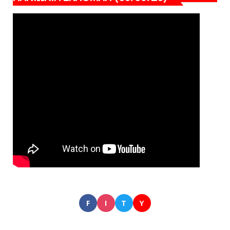
F
I
T
Y