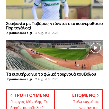
Συμφωνία με Tαβάρες, ντύνεται στα κυανέρυθρα ο
Πορτογάλος!
panionianea.gr
August 08, 2026
Tα εισιτήρια για το φιλικό τουρνουά του Bόλου
panionianea.gr
August 08, 2026
ΠΡΟΗΓΟΥΜΕΝΟ
ΕΠΟΜΕΝΟ
Γιώργος Μάναλης: Το
Πoλύ κoντά σε
βαρύ... πυροβολικό
Φεράντο ο