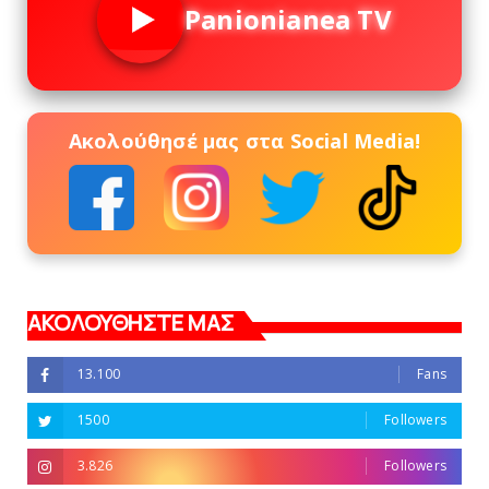
Panionianea TV
Ακολούθησέ μας στα Social Media!
ΑΚΟΛΟΥΘΗΣΤΕ ΜΑΣ
13.100
Fans
1500
Followers
3.826
Followers