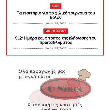
SLIDE
Tα εισιτήρια για το φιλικό τουρνουά του
Bόλου
August 08, 2026
SUPERLEAGUE2
SL2: Η μέρα και ο τόπος της κλήρωσης του
πρωταθλήματος
August 08, 2026
KARA TALKS
Δείτε την εκπομπή «Kara Talks» (video)
August 07, 2026
KARA TALKS
«Kara Talks»: LIVE 21:00
August 07, 2026
SLIDE
Κύπελλο: Την Τετάρτη 19 Αυγούστου το Νίκη
Βόλου - Πανιώνιος