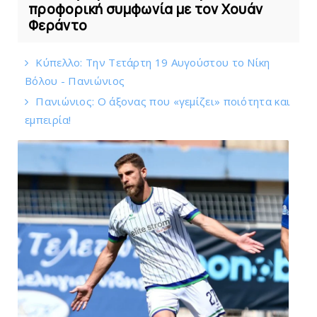
προφορική συμφωνία με τον Χουάν
Φεράντο
Κύπελλο: Την Τετάρτη 19 Αυγούστου το Νίκη
Βόλου - Πανιώνιος
Πανιώνιος: O άξονας που «γεμίζει» ποιότητα και
εμπειρία!