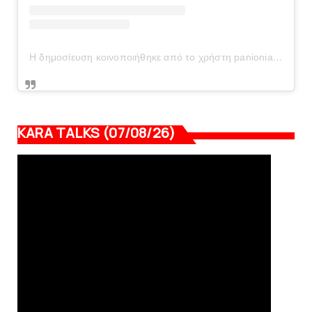
Η δημοσίευση κοινοποιήθηκε από το χρήστη panionianea.gr (@panionianea.gr)
KARA TALKS (07/08/26)