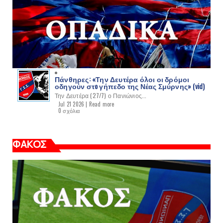
Πάνθηρες: «Την Δευτέρα όλοι οι δρόμοι
οδηγούν στo γήπεδο της Νέας Σμύρνης» (vid)
Την Δευτέρα (27/7) ο Πανιώνιος...
Jul 21 2026 |
Read more
0 σχόλια
ΦΑΚΟΣ