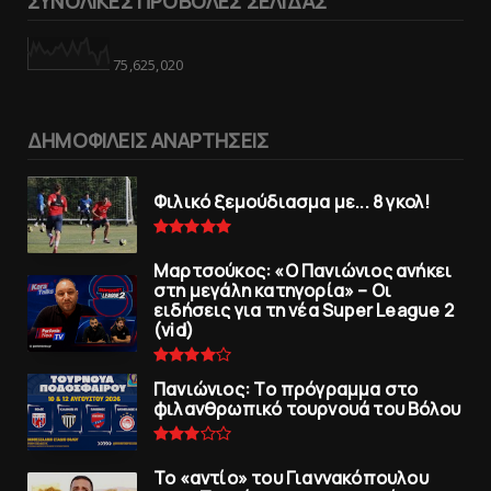
ΣΥΝΟΛΙΚΕΣ ΠΡΟΒΟΛΕΣ ΣΕΛΙΔΑΣ
75,625,020
ΔΗΜΟΦΙΛΕΙΣ ΑΝΑΡΤΗΣΕΙΣ
Φιλικό ξεμούδιασμα με... 8 γκολ!
Μαρτσούκος: «Ο Πανιώνιος ανήκει
στη μεγάλη κατηγορία» – Οι
ειδήσεις για τη νέα Super League 2
(vid)
Πανιώνιoς: Tο πρόγραμμα στο
φιλανθρωπικό τουρνουά του Bόλου
To «αντίο» του Γιαννακόπουλου