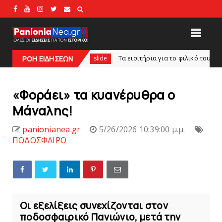
άλος!
Tα εισιτήρια για το φιλικό τουρνουά του Bόλου
ΡΟΗ ΕΙΔΗΣΕΩΝ
slide
«Φοράει» τα κυανέρυθρα ο
Mάναλης!
panionianea.gr
5/26/2026 10:39:00 μ.μ.
ΠΟΔΟΣΦΑΙΡΟ
Οι εξελίξεις συνεχίζονται στον
ποδοσφαιρικό Πανιώνιο, μετά την