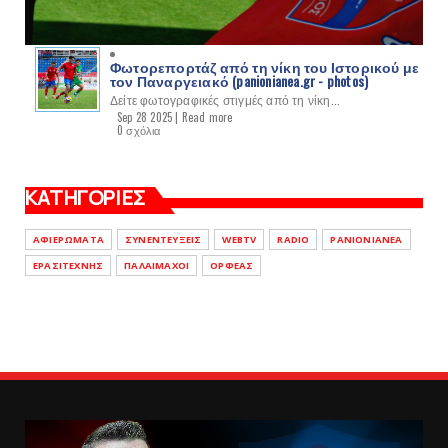
Φωτορεπορτάζ από τη νίκη του Ιστορικού με
τον Παναργειακό (panionianea.gr - photos)
Δείτε φωτογραφικές στιγμές από τη νίκη...
Sep 28 2025 |
Read more
0 σχόλια
ΚΑΤΗΓΟΡΙΕΣ
ΑΦΙΕΡΩΜΑΤΑ
ΣΥΝΕΝΤΕΥΞΕΙΣ
WEBTV
RADIO
PANIONIANEA
ΕΡΑΣΙΤΕΧΝΗΣ
ΠΑΛΑΙΜΑΧΟΙ
ΟΡΦΕΑΣ