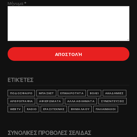
Μήνυμα
*
ΕΤΙΚΈΤΕΣ
ΠΟΔΟΣΦΑΙΡΟ
ΜΠΑΣΚΕΤ
ΕΠΙΚΑΙΡΟΤΗΤΑ
ΒΟΛΕΙ
ΑΚΑΔΗΜΙΕΣ
ΑΡΘΡΟΓΡΑΦΙΑ
ΑΦΙΕΡΩΜΑΤΑ
ΑΛΛΑ ΑΘΛΗΜΑΤΑ
ΣΥΝΕΝΤΕΥΞΕΙΣ
WEBTV
RADIO
ΕΡΑΣΙΤΕΧΝΗΣ
ΒΗΜΑ ΛΑΟΥ
ΠΑΛΑΙΜΑΧΟΙ
ΣΥΝΟΛΙΚΕΣ ΠΡΟΒΟΛΕΣ ΣΕΛΙΔΑΣ