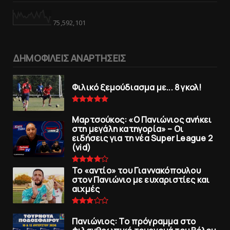
75,592,101
ΔΗΜΟΦΙΛΕΙΣ ΑΝΑΡΤΗΣΕΙΣ
Φιλικό ξεμούδιασμα με... 8 γκολ!
Μαρτσούκος: «Ο Πανιώνιος ανήκει
στη μεγάλη κατηγορία» – Οι
ειδήσεις για τη νέα Super League 2
(vid)
To «αντίο» του Γιαννακόπουλου
στον Πανιώνιο με ευχαριστίες και
αιχμές
Πανιώνιoς: Tο πρόγραμμα στο