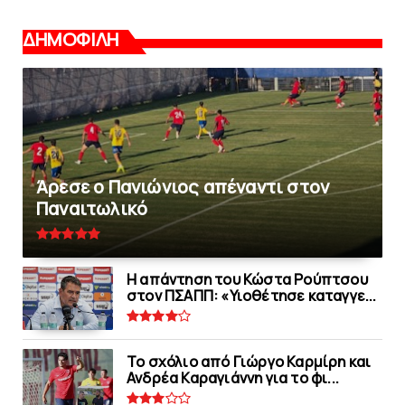
ΔΗΜΟΦΙΛΗ
Άρεσε ο Πανιώνιος απέναντι στoν
Παναιτωλικό
Η απάντηση του Κώστα Ρούπτσου
στον ΠΣΑΠΠ: «Υιοθέτησε καταγγε...
Το σχόλιο από Γιώργο Καρμίρη και
Ανδρέα Καραγιάννη για το φι...