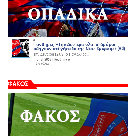
Πάνθηρες: «Την Δευτέρα όλοι οι δρόμοι
οδηγούν στo γήπεδο της Νέας Σμύρνης» (vid)
Την Δευτέρα (27/7) ο Πανιώνιος...
Jul 21 2026 |
Read more
0 σχόλια
ΦΑΚΟΣ