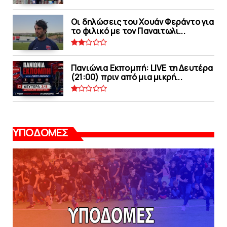
Οι δηλώσεις του Χουάν Φεράντο για
το φιλικό με τoν Παναιτωλι...
Πανιώνια Εκπομπή: LIVE τη Δευτέρα
(21:00) πριν από μια μικρή...
ΥΠΟΔΟΜΕΣ