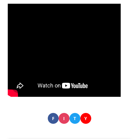
F
I
T
Y