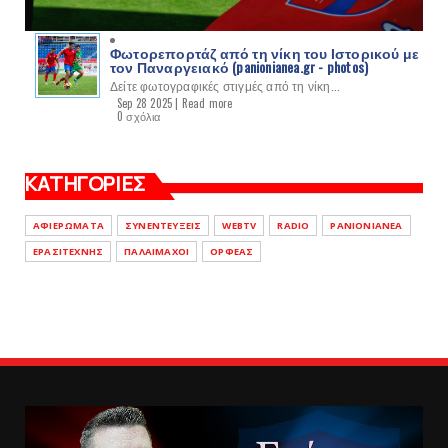
Φωτορεπορτάζ από τη νίκη του Ιστορικού με
τον Παναργειακό (panionianea.gr - photos)
Δείτε φωτογραφικές στιγμές από τη νίκη...
Sep 28 2025 |
Read more
0 σχόλια
ΚΑΤΗΓΟΡΙΕΣ
ΑΦΙΕΡΩΜΑΤΑ
ΣΥΝΕΝΤΕΥΞΕΙΣ
WEBTV
RADIO
PANIONIANEA
ΕΡΑΣΙΤΕΧΝΗΣ
ΠΑΛΑΙΜΑΧΟΙ
ΟΡΦΕΑΣ