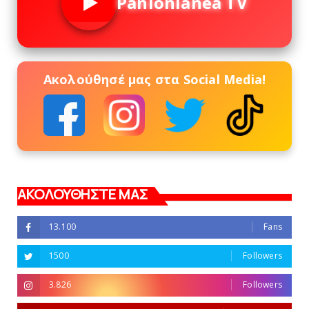
Panionianea TV
Ακολούθησέ μας στα Social Media!
ΑΚΟΛΟΥΘΗΣΤΕ ΜΑΣ
13.100
Fans
1500
Followers
3.826
Followers