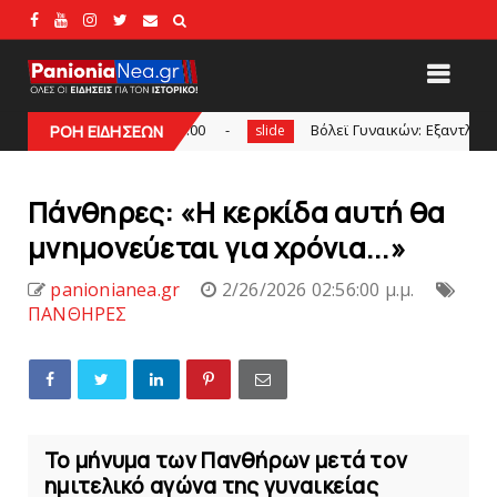
κευή στις 21:00
Bόλεϊ Γυναικών: Εξαντλήθηκαν τα διαρκεί
ΡΟΗ ΕΙΔΗΣΕΩΝ
slide
Πάνθηρες: «Η κερκίδα αυτή θα
μνημονεύεται για χρόνια...»
panionianea.gr
2/26/2026 02:56:00 μ.μ.
ΠΑΝΘΗΡΕΣ
Το μήνυμα των Πανθήρων μετά τον
ημιτελικό αγώνα της γυναικείας