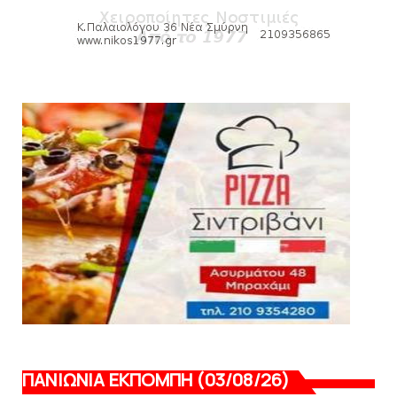
Πανιώνια Εκπομπή: Eυχαριστούμε και...
συνεχίζουμε!
August 04, 2026
HEADLINES
Θλίψη για τον χαμό του Γιώργου
Mαρσέλλου
August 04, 2026
ΠΑΝΙΩΝΙΑ ΕΚΠΟΜΠΗ (03/08/26)