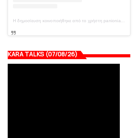
Η δημοσίευση κοινοποιήθηκε από το χρήστη panionianea.gr (@panionianea.gr)
KARA TALKS (07/08/26)