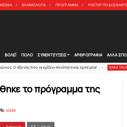
ΙΝΩΝΙΑ
ΒΑΘΜΟΛΟΓΙΑ
ΠΡΟΓΡΑΜΜΑ
ΡΟΣΤΕΡ ΠΟΔΟΣΦΑΙΡΟ 
Τ
ΒΟΛΕΪ
ΠΟΛΟ
ΣΥΝΕΝΤΕΥΞΕΙΣ
ΑΡΘΡΟΓΡΑΦΙΑ
ΑΛΛΑ ΣΠΟ
νας που «γεμίζει» ποιότητα και εμπειρία!
«Kara Ta
KARA TALKS
ώθηκε το πρόγραμμα της
slide
Pinterest
Email