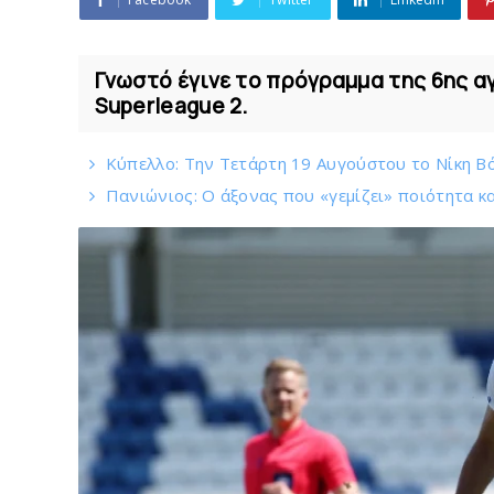
Γνωστό έγινε το πρόγραμμα της 6ης 
Superleague 2.
Κύπελλο: Την Τετάρτη 19 Αυγούστου το Νίκη Β
Πανιώνιος: O άξονας που «γεμίζει» ποιότητα κα