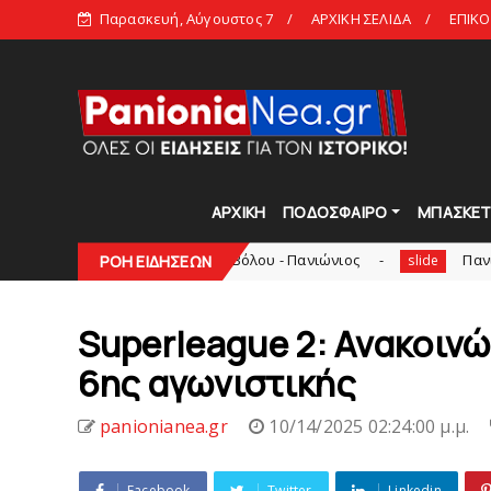
Παρασκευή, Αύγουστος 7
ΑΡΧΙΚΗ ΣΕΛΙΔΑ
ΕΠΙΚΟ
ΑΡΧΙΚΗ
ΠΟΔΟΣΦΑΙΡΟ
ΜΠΑΣΚΕ
9 Αυγούστου το Νίκη Βόλου - Πανιώνιος
Πανιώνιος: O άξο
ΡΟΗ ΕΙΔΗΣΕΩΝ
slide
Superleague 2: Ανακοιν
6ης αγωνιστικής
panionianea.gr
10/14/2025 02:24:00 μ.μ.
Facebook
Twitter
Linkedin