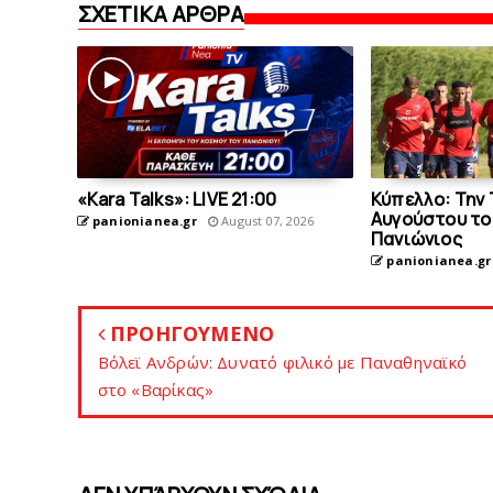
ΣΧΕΤΙΚΑ ΑΡΘΡΑ
«Kara Talks»: LIVE 21:00
Κύπελλο: Την 
Αυγούστου το 
panionianea.gr
August 07, 2026
Πανιώνιος
panionianea.gr
ΠΡΟΗΓΟΥΜΕΝΟ
Bόλεϊ Ανδρών: Δυνατό φιλικό με Παναθηναϊκό
στο «Βαρίκας»