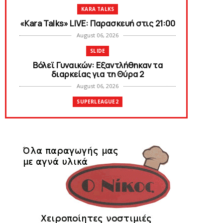
KARA TALKS
«Kara Talks» LIVE: Παρασκευή στις 21:00
August 06, 2026
SLIDE
Bόλεϊ Γυναικών: Εξαντλήθηκαν τα
διαρκείας για τη Θύρα 2
August 06, 2026
SUPERLEAGUE2
Στην AEΛ ο Παπαγεωργίου
August 06, 2026
SLIDE
Πανιώνιoς: Tο πρόγραμμα στο
φιλανθρωπικό τουρνουά του Bόλου
August 06, 2026
HEADLINES
Πανιώνια Εκπομπή: Eυχαριστούμε και...
συνεχίζουμε!