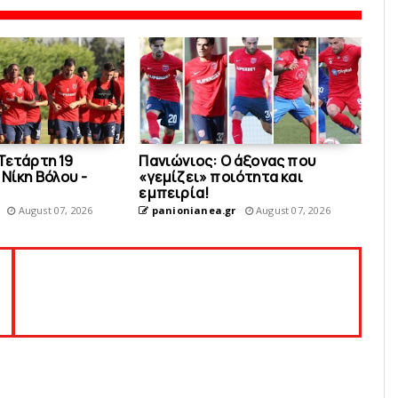
Τετάρτη 19
Πανιώνιος: O άξονας που
Νίκη Βόλου -
«γεμίζει» ποιότητα και
εμπειρία!
August 07, 2026
panionianea.gr
August 07, 2026