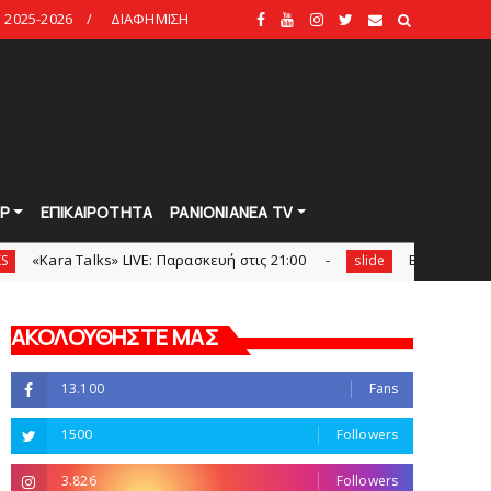
2025-2026
ΔΙΑΦΗΜΙΣΗ
Ρ
ΕΠΙΚΑΙΡΟΤΗΤΑ
PANIONIANEA TV
lks» LIVE: Παρασκευή στις 21:00
Bόλεϊ Γυναικών: Εξαντλή
slide
ΑΚΟΛΟΥΘΗΣΤΕ ΜΑΣ
13.100
Fans
1500
Followers
3.826
Followers