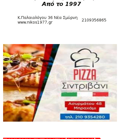
August 04, 2026
HEADLINES
Θλίψη για τον χαμό του Γιώργου
Mαρσέλλου
August 04, 2026
SLIDE
Ξεκινά η ελεύθερη διάθεση των
εισιτηρίων διαρκείας του βόλεϊ...
August 04, 2026