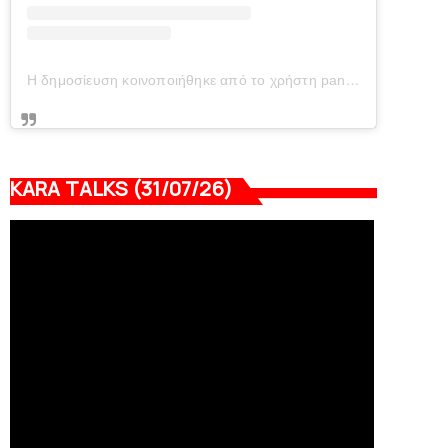
Η δημοσίευση κοινοποιήθηκε από το χρήστη panionianea.gr (@panionianea.gr)
KARA TALKS (31/07/26)