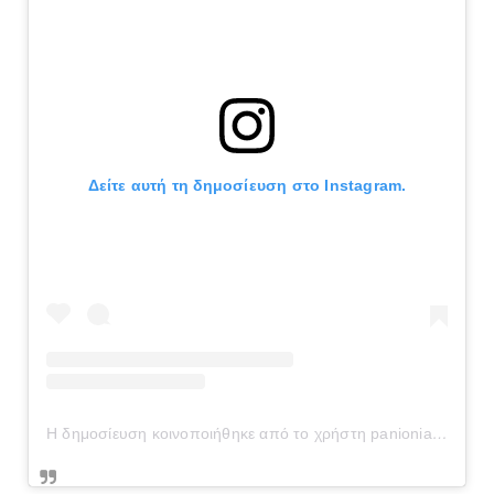
Δείτε αυτή τη δημοσίευση στο Instagram.
Η δημοσίευση κοινοποιήθηκε από το χρήστη panionianea.gr (@panionianea.gr)