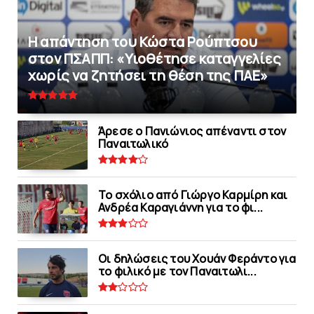
Η απάντηση του Κώστα Ρούπτσου
στον ΠΣΑΠΠ: «Υιοθέτησε καταγγελίες
χωρίς να ζητήσει τη θέση της ΠAΕ»
Άρεσε ο Πανιώνιος απέναντι στoν
Παναιτωλικό
Το σχόλιο από Γιώργο Καρμίρη και
Ανδρέα Καραγιάννη για το φι...
Οι δηλώσεις του Χουάν Φεράντο για
το φιλικό με τoν Παναιτωλι...