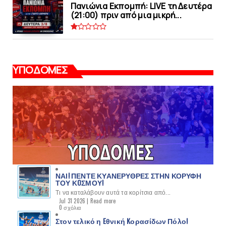
Πανιώνια Εκπομπή: LIVE τη Δευτέρα
(21:00) πριν από μια μικρή...
ΥΠΟΔΟΜΕΣ
ΝΑΙ! ΠΕΝΤΕ ΚΥΑΝΕΡΥΘΡΕΣ ΣΤΗΝ ΚΟΡΥΦΗ
ΤΟΥ ΚOΣΜΟΥ!
Τι να καταλάβουν αυτά τα κορίτσια από...
Jul 31 2026 |
Read more
0 σχόλια
Στον τελικό η Eθνική Kορασίδων Πόλο!