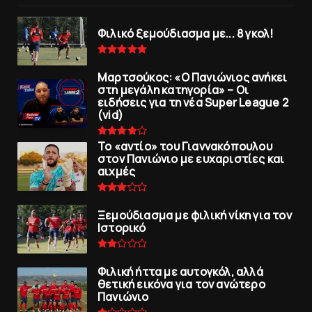
Φιλικό ξεμούδιασμα με... 8 γκολ!
Μαρτσούκος: «Ο Πανιώνιος ανήκει
στη μεγάλη κατηγορία» – Οι
ειδήσεις για τη νέα Super League 2
(vid)
To «αντίο» του Γιαννακόπουλου
στον Πανιώνιο με ευχαριστίες και
αιχμές
Ξεμούδιασμα με φιλική νίκη για τoν
Iστορικό
Φιλική ήττα με αυτογκόλ, αλλά
θετική εικόνα για τον ανώτερo
Πανιώνιo