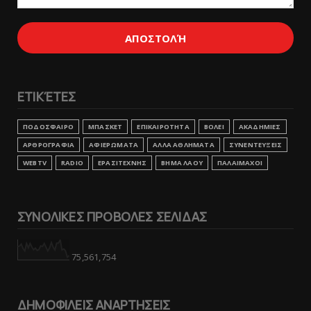
ΕΤΙΚΈΤΕΣ
ΠΟΔΟΣΦΑΙΡΟ
ΜΠΑΣΚΕΤ
ΕΠΙΚΑΙΡΟΤΗΤΑ
ΒΟΛΕΙ
ΑΚΑΔΗΜΙΕΣ
ΑΡΘΡΟΓΡΑΦΙΑ
ΑΦΙΕΡΩΜΑΤΑ
ΑΛΛΑ ΑΘΛΗΜΑΤΑ
ΣΥΝΕΝΤΕΥΞΕΙΣ
WEBTV
RADIO
ΕΡΑΣΙΤΕΧΝΗΣ
ΒΗΜΑ ΛΑΟΥ
ΠΑΛΑΙΜΑΧΟΙ
ΣΥΝΟΛΙΚΕΣ ΠΡΟΒΟΛΕΣ ΣΕΛΙΔΑΣ
75,561,754
ΔΗΜΟΦΙΛΕΙΣ ΑΝΑΡΤΗΣΕΙΣ