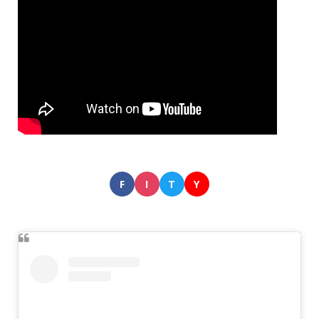
F
I
T
Y