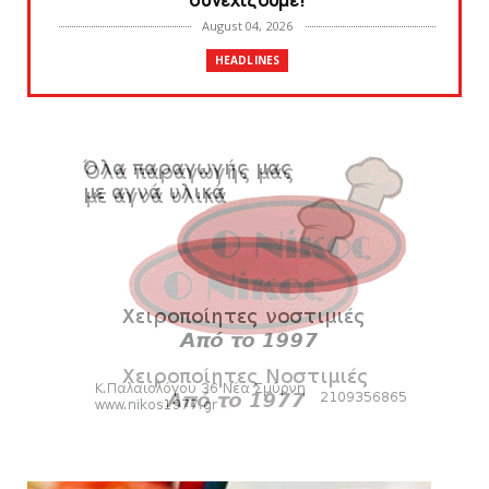
συνεχίζουμε!
August 04, 2026
HEADLINES
Θλίψη για τον χαμό του Γιώργου
Mαρσέλλου
August 04, 2026
SLIDE
Ξεκινά η ελεύθερη διάθεση των εισιτηρίων
διαρκείας του βόλεϊ...
August 04, 2026
HEADLINES
Kυανέρυθρη και επίσημα η Πάτερου
August 04, 2026
SLIDE
Πανιώνια Εκπομπή: Έπεσε η αυλαία της
σεζόν με όλη την επικαι...
August 04, 2026
ΕΠΙΚΑΙΡΟΤΗΤΑ