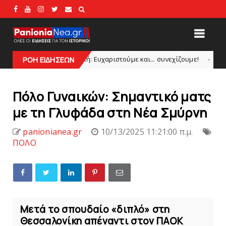
α Εκπομπή: Eυχαριστούμε και... συνεχίζουμε!
Θλίψ
ΡΟΗ ΕΙΔΗΣΕΩΝ
HEADLINES
Πόλo Γυναικών: Σημαντικό ματς
με τη Γλυφάδα στη Νέα Σμύρνη
panionianea.gr
10/13/2025 11:21:00 π.μ.
ΠΟΛΟ
Μετά το σπουδαίο «διπλό» στη
Θεσσαλονίκη απέναντι στον ΠΑΟΚ