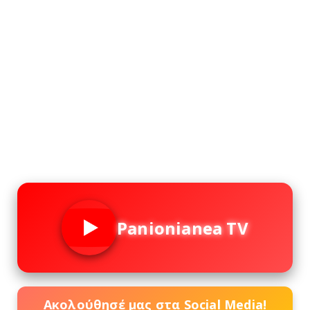
Panionianea TV
Ακολούθησέ μας στα Social Media!