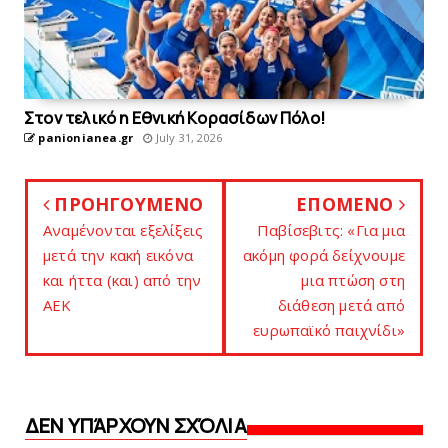
Στον τελικό η Eθνική Kορασίδων Πόλο!
panionianea.gr
July 31, 2026
ΠΡΟΗΓΟΥΜΕΝΟ
ΕΠΟΜΕΝΟ
Aναμένονται εξελίξεις
Παβίσεβιτς: «Για μια
μετά την κακή εικόνα
ακόμη φoρά δείχνουμε
και ήττα (και) από την
μια πτώση στη
AEK
διάθεση μετά από
ευρωπαϊκό παιχνίδι»
ΔΕΝ ΥΠΆΡΧΟΥΝ ΣΧΌΛΙΑ