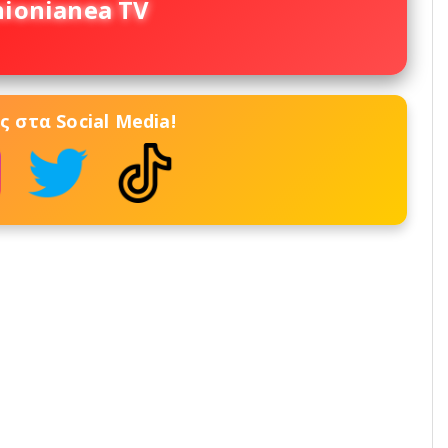
nionianea TV
 στα Social Media!