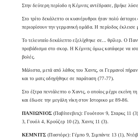
Στην δεύτερη περίοδο η Κέμνιτς αντέδρασε, βρήκε λύσε
Στο τρίτο δεκάλεπτο οι κυανέρυθροι ήταν πολύ άστοχοι
περιορίσουν την γερμανική ομάδα. Η περίοδος έκλεισε 
Το τελευταίο δεκάλεπτο εξελίχθηκε σε... θρίλερ. Ο Παν
προβάδισμα στο σκορ. Η Κέμνιτς όμως κατάφερε να ισοφ
βολές.
Μάλιστα, μετά από λάθος του Χαντς, οι Γερμανοί πήραν
και το ματς οδηγήθηκε σε παράταση (77-77).
Στο έξτρα πεντάλεπτο ο Χαντς, ο οποίος μέχρι εκείνη τ
και έδωσε την μεγάλη νίκη στον Ιστορικο με 89-86.
ΠΑΝΙΩΝΙΟΣ
(Παβίτσεβιτς): Γουότσον 9, Σταρκς 11 (3)
3, Γουόλ 4, Κρούζερ 10 (2), Χαντς 11 (3).
ΚΕΜΝΙΤΣ
(Παστόρε): Γέμπο 9, Σιμπάντε 13 (1), Ντέιβ