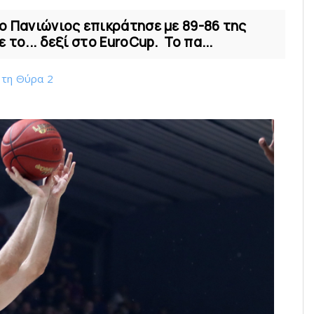
ο Πανιώνιος επικράτησε με 89-86 της
το... δεξί στο EuroCup. Το πα...
 τη Θύρα 2