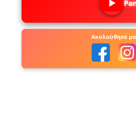
Pa
Ακολούθησέ μας