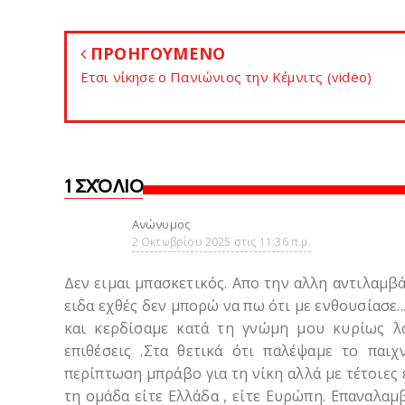
ΠΡΟΗΓΟΥΜΕΝΟ
Eτσι νίκησε ο Πανιώνιος την Κέμνιτς (video)
1 ΣΧΌΛΙΟ
Ανώνυμος
2 Οκτωβρίου 2025 στις 11:36 π.μ.
Δεν ειμαι μπασκετικός. Απο την αλλη αντιλαμβ
ειδα εχθές δεν μπορώ να πω ότι με ενθουσίασε.
και κερδίσαμε κατά τη γνώμη μου κυρίως λό
επιθέσεις .Στα θετικά ότι παλέψαμε το παιχ
περίπτωση μπράβο για τη νίκη αλλά με τέτοιες 
τη ομάδα είτε Ελλάδα , είτε Ευρώπη. Επαναλαμ