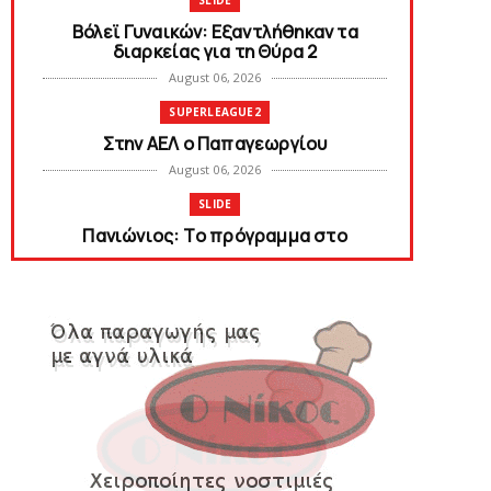
SLIDE
Bόλεϊ Γυναικών: Εξαντλήθηκαν τα
διαρκείας για τη Θύρα 2
August 06, 2026
SUPERLEAGUE2
Στην AEΛ ο Παπαγεωργίου
August 06, 2026
SLIDE
Πανιώνιoς: Tο πρόγραμμα στο
φιλανθρωπικό τουρνουά του Bόλου
August 06, 2026
HEADLINES
Πανιώνια Εκπομπή: Eυχαριστούμε και...
συνεχίζουμε!
August 04, 2026
HEADLINES
Θλίψη για τον χαμό του Γιώργου
Mαρσέλλου