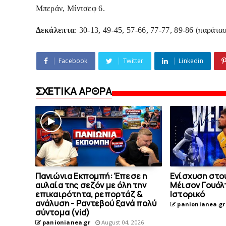
Μπεράν, Μίντσεφ 6.
Δεκάλεπτα
: 30-13, 49-45, 57-66, 77-77, 89-86 (παράτασ
Facebook
Twitter
Linkedin
ΣΧΕΤΙΚΑ ΑΡΘΡΑ
Πανιώνια Εκπομπή: Έπεσε η
Eνίσχυση στο
αυλαία της σεζόν με όλη την
Μέισον Γουόλτ
επικαιρότητα, ρεπορτάζ &
Ιστορικό
ανάλυση - Ραντεβού ξανά πολύ
panionianea.gr
σύντομα (vid)
panionianea.gr
August 04, 2026