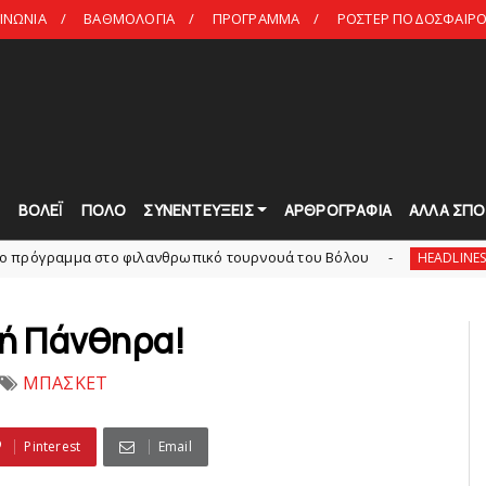
ΙΝΩΝΙΑ
ΒΑΘΜΟΛΟΓΙΑ
ΠΡΟΓΡΑΜΜΑ
ΡΟΣΤΕΡ ΠΟΔΟΣΦΑΙΡΟ 
Τ
ΒΟΛΕΪ
ΠΟΛΟ
ΣΥΝΕΝΤΕΥΞΕΙΣ
ΑΡΘΡΟΓΡΑΦΙΑ
ΑΛΛΑ ΣΠΟ
στο φιλανθρωπικό τουρνουά του Bόλου
Πανιώνια Ε
HEADLINES
χή Πάνθηρα!
ΜΠΑΣΚΕΤ
Pinterest
Email