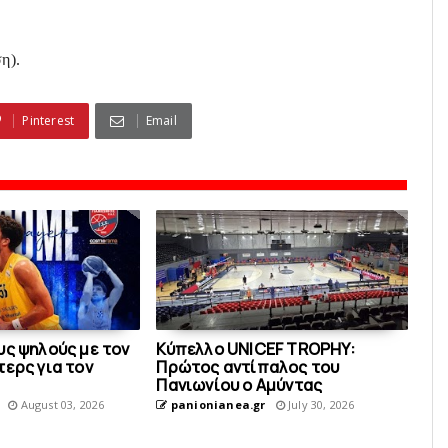
η).
Pinterest
Email
υς ψηλούς με τον
Κύπελλο UNICEF TROPHY:
ερς για τον
Πρώτος αντίπαλος του
Πανιωνίου o Aμύντας
August 03, 2026
panionianea.gr
July 30, 2026