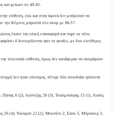
ις και μείωσε σε 49-45.
 στην επίθεση, ενώ και στην άμυνα δεν μπόρεσαν να
με την Κέμνιτς μπροστά στο σκορ με 66-57.
ιώνιος έκανε την ολική επαναφορά και πηρε εκ νέου
αρίσει 4 δευτερόλεπτα πριν το φινάλε, με δυο ελεύθερες
 την τελευταία επίθεση, όμως δεν κατάφεραν να σκοράρουν
η στιγμή δεν ηταν εύστοχος, πέτυχε δύο σπουδαία τρίποντα
, Πάπας 6 (2), Λούντζης 20 (3), Τσαλμπούρης 15 (1), Λιούις
ις 26 (4), Νιούμαν 22 (2), Μουσίντι 2, Σόου 5, Μπριούερ 3,