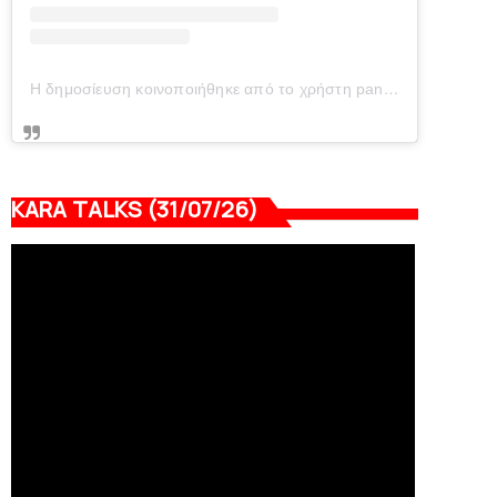
Η δημοσίευση κοινοποιήθηκε από το χρήστη panionianea.gr (@panionianea.gr)
KARA TALKS (31/07/26)