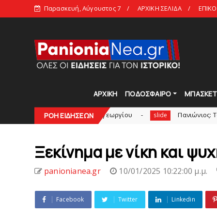
Παρασκευή, Αύγουστος 7
ΑΡΧΙΚΗ ΣΕΛΙΔΑ
ΕΠΙΚΟ
ΑΡΧΙΚΗ
ΠΟΔΟΣΦΑΙΡΟ
ΜΠΑΣΚΕ
Στην AEΛ ο Παπαγεωργίου
Πανιώνιoς: Tο πρόγραμμα 
ΡΟΗ ΕΙΔΗΣΕΩΝ
slide
Ξεκίνημα με νίκη και ψυ
panionianea.gr
10/01/2025 10:22:00 μ.μ.
Facebook
Twitter
Linkedin