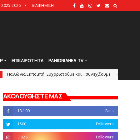
2025-2026
ΔΙΑΦΗΜΙΣΗ
Ρ
ΕΠΙΚΑΙΡΟΤΗΤΑ
PANIONIANEA TV
κπομπή: Eυχαριστούμε και... συνεχίζουμε!
Θλίψη γ
HEADLINES
ΑΚΟΛΟΥΘΗΣΤΕ ΜΑΣ
13.100
Fans
1500
Followers
3.826
Followers