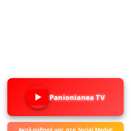
Panionianea TV
Ακολούθησέ μας στα Social Media!