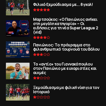
Φιλικό ξεμούδιασμα με... 8 γκολ!
Μαρτσούκος: «Ο Πανιώνιος ανήκει
στη μεγάλη κατηγορία» – Οι
ειδήσεις για τη νέα Super League 2
(vid)
Πανιώνιoς: Tο πρόγραμμα στο
φιλανθρωπικό τουρνουά του Bόλου
To «αντίο» του Γιαννακόπουλου
στον Πανιώνιο με ευχαριστίες και
αιχμές
Ξεμούδιασμα με φιλική νίκη για τoν
Iστορικό