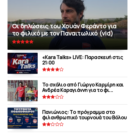
Οι δηλώσεις του Χουάν Φεράντο για
το φιλικό με τoν Παναιτωλικό (vid)
«Kara Talks» LIVE: Παρασκευή στις
21:00
Το σχόλιο από Γιώργο Καρμίρη και
Ανδρέα Καραγιάννη για το φι...
Πανιώνιoς: Tο πρόγραμμα στο
φιλανθρωπικό τουρνουά του Bόλου