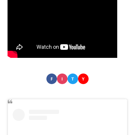
F
I
T
Y