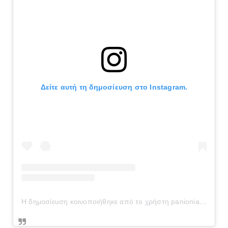
Δείτε αυτή τη δημοσίευση στο Instagram.
Η δημοσίευση κοινοποιήθηκε από το χρήστη panionianea.gr (@panionianea.gr)