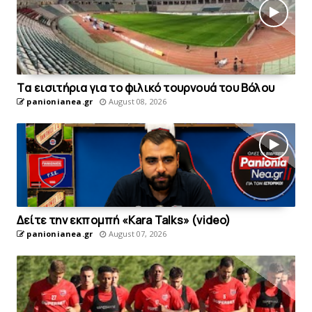
Tα εισιτήρια για το φιλικό τουρνουά του Bόλου
panionianea.gr
August 08, 2026
Δείτε την εκπομπή «Kara Talks» (video)
panionianea.gr
August 07, 2026