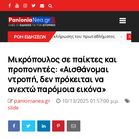
ι ο τόπος της κλήρωσης του πρωταθλήματος
Δείτε
ΡΟΗ ΕΙΔΗΣΕΩΝ
KARA TALKS
Mικρόπουλος σε παίκτες και
προπονητές: «Αισθάνομαι
ντροπή, δεν πρόκειται να
ανεχτώ παρόμοια εικόνα»
panionianea.gr
10/13/2025 01:57:00 μ.μ.
slide