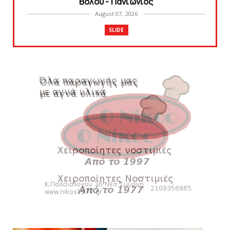
Βόλου - Πανιώνιος
August 07, 2026
SLIDE
Πανιώνιος: O άξονας που «γεμίζει»
ποιότητα και εμπειρία!
August 07, 2026
KARA TALKS
«Kara Talks» LIVE: Παρασκευή στις 21:00
August 06, 2026
SLIDE
Bόλεϊ Γυναικών: Εξαντλήθηκαν τα διαρκείας
για τη Θύρα 2
August 06, 2026
SUPERLEAGUE2
Στην AEΛ ο Παπαγεωργίου
August 06, 2026
SLIDE