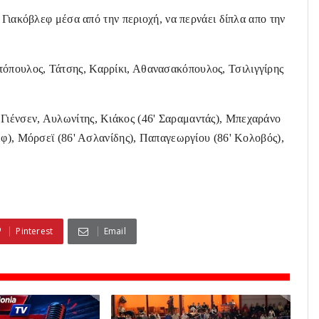
 Γιακόβλεφ μέσα από την περιοχή, να περνάει δίπλα απο την
τόπουλος, Τάτσης, Καρρίκι, Αθανασακόπουλος, Τσιλιγγίρης
 Γιένσεν, Αυλωνίτης, Κιάκος (46' Σαραμαντάς), Μπεχαράνο
εφ), Μόρσεϊ (86' Ασλανίδης), Παπαγεωργίου (86' Κολοβός),
Pinterest
Email