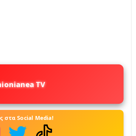
nionianea TV
 στα Social Media!