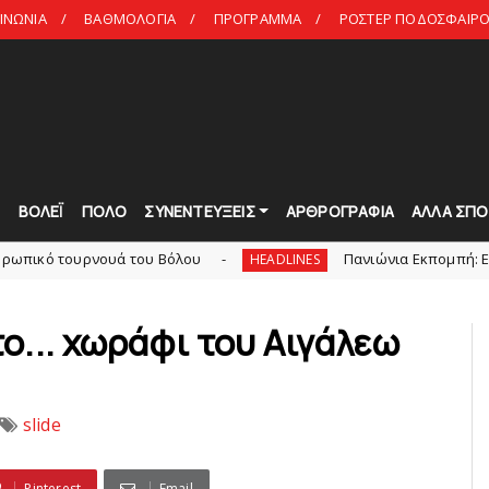
ΙΝΩΝΙΑ
ΒΑΘΜΟΛΟΓΙΑ
ΠΡΟΓΡΑΜΜΑ
ΡΟΣΤΕΡ ΠΟΔΟΣΦΑΙΡΟ 
Τ
ΒΟΛΕΪ
ΠΟΛΟ
ΣΥΝΕΝΤΕΥΞΕΙΣ
ΑΡΘΡΟΓΡΑΦΙΑ
ΑΛΛΑ ΣΠΟ
ουά του Bόλου
Πανιώνια Εκπομπή: Eυχαριστούμε και
HEADLINES
ο... χωράφι του Αιγάλεω
slide
Pinterest
Email