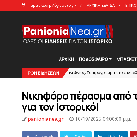
Παρασκευή, Αύγουστος 7
ΑΡΧΙΚΗ ΣΕΛΙΔΑ
ΕΠΙΚΟ
ΑΡΧΙΚΗ
ΠΟΔΟΣΦΑΙΡΟ
ΜΠΑΣΚΕ
ίου
Πανιώνιoς: Tο πρόγραμμα στο φιλανθρωπικό τουρν
slide
ΡΟΗ ΕΙΔΗΣΕΩΝ
Νικηφόρο πέρασμα από τ
για τον Iστορικό!
panionianea.gr
10/19/2025 04:00:00 μ.μ.
Facebook
Twitter
Linkedin