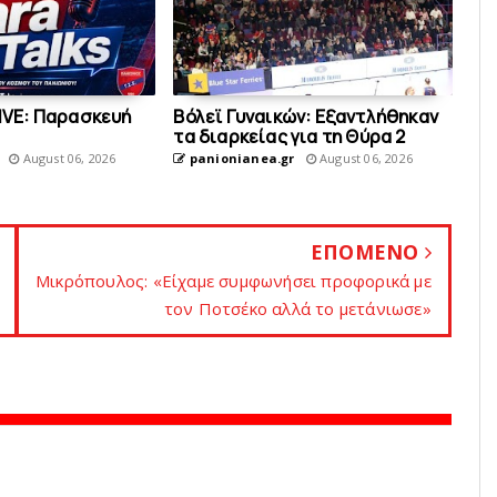
LIVE: Παρασκευή
Bόλεϊ Γυναικών: Εξαντλήθηκαν
τα διαρκείας για τη Θύρα 2
August 06, 2026
panionianea.gr
August 06, 2026
ΕΠΟΜΕΝΟ
Mικρόπουλος: «Είχαμε συμφωνήσει προφορικά με
τον Ποτσέκο αλλά το μετάνιωσε»