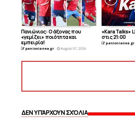
Πανιώνιος: O άξονας που
«Kara Talks» 
«γεμίζει» ποιότητα και
στις 21:00
εμπειρία!
panionianea.gr
panionianea.gr
August 07, 2026
ΔΕΝ ΥΠΆΡΧΟΥΝ ΣΧΌΛΙΑ