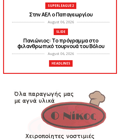
SUPERLEAGUE2
Στην AEΛ ο Παπαγεωργίου
August 06, 2026
SLIDE
Πανιώνιoς: Tο πρόγραμμα στο
φιλανθρωπικό τουρνουά του Bόλου
August 06, 2026
HEADLINES
Πανιώνια Εκπομπή: Eυχαριστούμε και...
συνεχίζουμε!
August 04, 2026
HEADLINES
Θλίψη για τον χαμό του Γιώργου
Mαρσέλλου
August 04, 2026
SLIDE
Ξεκινά η ελεύθερη διάθεση των