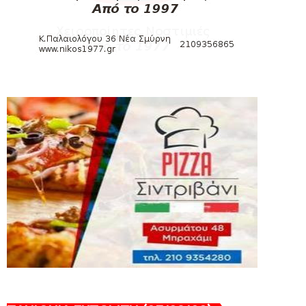
εισιτηρίων διαρκείας του βόλεϊ...
August 04, 2026
ΠΟΛΟ
Kυανέρυθρη και επίσημα η Πάτερου
August 04, 2026
HEADLINES
Πανιώνια Εκπομπή: Έπεσε η αυλαία της
σεζόν με όλη την επικαι...
August 04, 2026