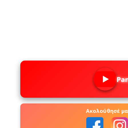
Pa
Ακολούθησέ μας