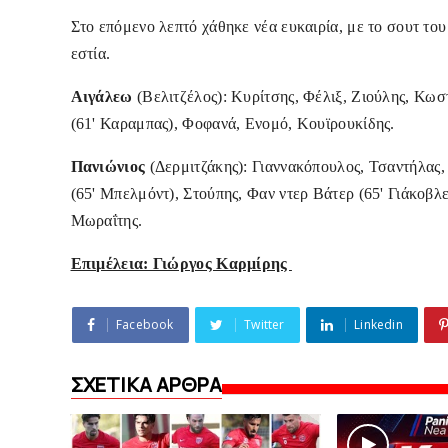
Στο επόμενο λεπτό χάθηκε νέα ευκαιρία, με το σουτ του
εστία.
Αιγάλεω
(Βελιτζέλος): Κυρίτσης, Φέλιξ, Ζιούλης, Κωσ
(61' Καραμπας), Φοφανά, Ενομό, Κουϊρουκίδης.
Πανιώνιος
(Δερμιτζάκης): Γιαννακόπουλος, Τσαντήλας,
(65' Μπελμόντ), Στούπης, Φαν ντερ Βάτερ (65' Γιάκοβλ
Μωραΐτης.
Επιμέλεια: Γιώργος Καρμίρης
Facebook
Twitter
Linkedin
ΣΧΕΤΙΚΑ ΑΡΘΡΑ