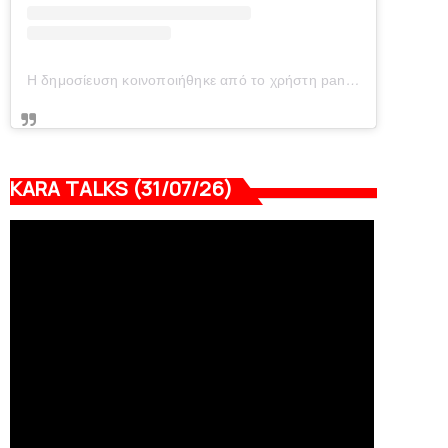
Η δημοσίευση κοινοποιήθηκε από το χρήστη panionianea.gr (@panionianea.gr)
KARA TALKS (31/07/26)