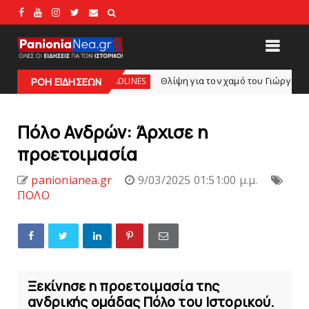
Θλίψη για τον χαμό του Γιώργου Mαρσέλλου
HEADLINES
ΡΟΗ ΕΙΔΗΣΕΩΝ
sl
Πόλo Ανδρών: Άρχισε η
προετοιμασία
panionianea.gr
9/03/2025 01:51:00 μ.μ.
ΠΟΛΟ
Ξεκίνησε η προετοιμασία της
ανδρικής ομάδας Πόλο του Ιστορικού.