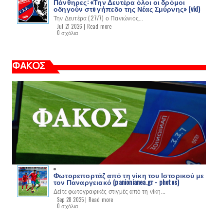
Πάνθηρες: «Την Δευτέρα όλοι οι δρόμοι
οδηγούν στo γήπεδο της Νέας Σμύρνης» (vid)
Την Δευτέρα (27/7) ο Πανιώνιος...
Jul 21 2026 |
Read more
0 σχόλια
ΦΑΚΟΣ
Φωτορεπορτάζ από τη νίκη του Ιστορικού με
τον Παναργειακό (panionianea.gr - photos)
Δείτε φωτογραφικές στιγμές από τη νίκη...
Sep 28 2025 |
Read more
0 σχόλια