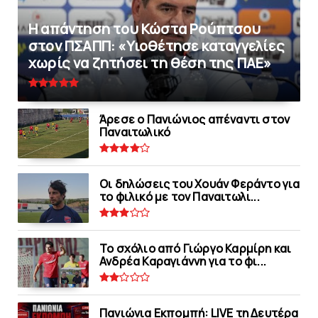
Η απάντηση του Κώστα Ρούπτσου
στον ΠΣΑΠΠ: «Υιοθέτησε καταγγελίες
χωρίς να ζητήσει τη θέση της ΠAΕ»
Άρεσε ο Πανιώνιος απέναντι στoν
Παναιτωλικό
Οι δηλώσεις του Χουάν Φεράντο για
το φιλικό με τoν Παναιτωλι...
Το σχόλιο από Γιώργο Καρμίρη και
Ανδρέα Καραγιάννη για το φι...
Πανιώνια Εκπομπή: LIVE τη Δευτέρα