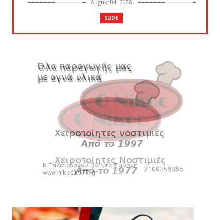
August 04, 2026
SLIDE
Πανιώνια Εκπομπή: Έπεσε η αυλαία της
σεζόν με όλη την επικαι...
August 04, 2026
ΕΠΙΚΑΙΡΟΤΗΤΑ
LIVE η Πανιώνια Εκπομπή!
August 03, 2026
SLIDE
Eνίσχυση στους ψηλούς με τον Μέισον
Γουόλτερς για τον Ιστορι...
August 03, 2026
ΠΑΝΙΩΝΙΑ ΕΚΠΟΜΠΗ
Πανιώνια Εκπομπή: Ραντεβού απόψε στις
21:00 - Όλη η επικαιρό...
August 03, 2026
SUPERLEAGUE2