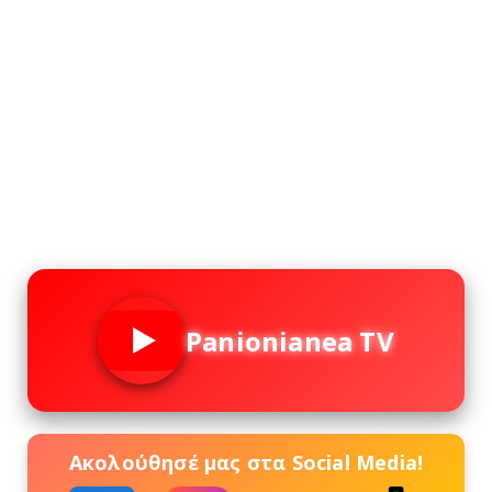
Panionianea TV
Ακολούθησέ μας στα Social Media!