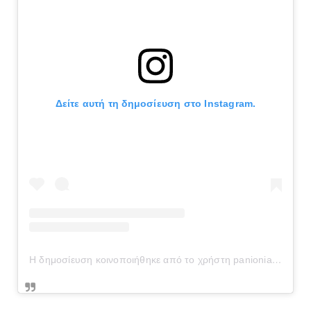
Δείτε αυτή τη δημοσίευση στο Instagram.
Η δημοσίευση κοινοποιήθηκε από το χρήστη panionianea.gr (@panionianea.gr)