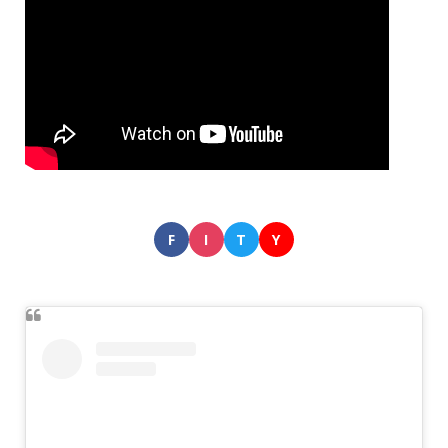
F
I
T
Y