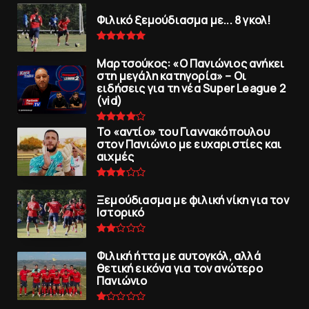
Φιλικό ξεμούδιασμα με... 8 γκολ!
Μαρτσούκος: «Ο Πανιώνιος ανήκει
στη μεγάλη κατηγορία» – Οι
ειδήσεις για τη νέα Super League 2
(vid)
To «αντίο» του Γιαννακόπουλου
στον Πανιώνιο με ευχαριστίες και
αιχμές
Ξεμούδιασμα με φιλική νίκη για τoν
Iστορικό
Φιλική ήττα με αυτογκόλ, αλλά
θετική εικόνα για τον ανώτερo
Πανιώνιo