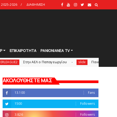
2025-2026
ΔΙΑΦΗΜΙΣΗ
Ρ
ΕΠΙΚΑΙΡΟΤΗΤΑ
PANIONIANEA TV
Στην AEΛ ο Παπαγεωργίου
Πανιώνιoς: Tο πρόγραμμα σ
slide
ΑΚΟΛΟΥΘΗΣΤΕ ΜΑΣ
13.100
Fans
1500
Followers
3.826
Followers