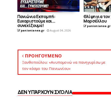
Πανιώνια Εκπομπή:
Θλίψη για τον
Eυχαριστούμε και...
Mαρσέλλου
συνεχίζουμε!
panionianea.gr
panionianea.gr
August 04, 2026
ΠΡΟΗΓΟΥΜΕΝΟ
Ξανθοπούλoυ: «Ανυπομονώ να πανηγυρίσω με
τον κόσμο του Πανιωνίου»
ΔΕΝ ΥΠΆΡΧΟΥΝ ΣΧΌΛΙΑ