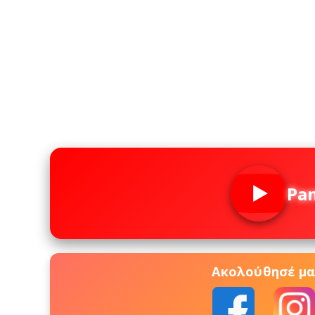
Pa
Ακολούθησέ μας