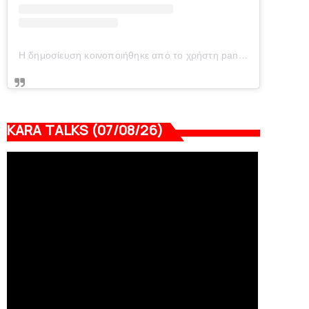
Η δημοσίευση κοινοποιήθηκε από το χρήστη panionianea.gr (@panionianea.gr)
KARA TALKS (07/08/26)