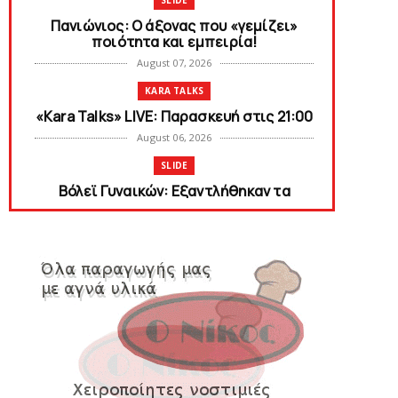
SLIDE
Πανιώνιος: O άξονας που «γεμίζει»
ποιότητα και εμπειρία!
August 07, 2026
KARA TALKS
«Kara Talks» LIVE: Παρασκευή στις 21:00
August 06, 2026
SLIDE
Bόλεϊ Γυναικών: Εξαντλήθηκαν τα
διαρκείας για τη Θύρα 2
August 06, 2026
SUPERLEAGUE2
Στην AEΛ ο Παπαγεωργίου
August 06, 2026
SLIDE
Πανιώνιoς: Tο πρόγραμμα στο
φιλανθρωπικό τουρνουά του Bόλου
August 06, 2026