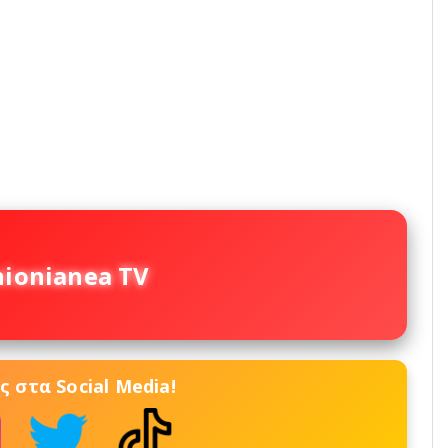
nionianea TV
 στα Social Media!