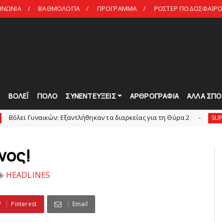
ΙΝΩΝΙΑ
ΒΑΘΜΟΛΟΓΙΑ
ΠΡΟΓΡΑΜΜΑ
ΡΟΣΤΕΡ ΠΟΔΟΣΦΑΙΡΟ 
Τ
ΒΟΛΕΪ
ΠΟΛΟ
ΣΥΝΕΝΤΕΥΞΕΙΣ
ΑΡΘΡΟΓΡΑΦΙΑ
ΑΛΛΑ ΣΠΟ
ικών: Εξαντλήθηκαν τα διαρκείας για τη Θύρα 2
SUPERLEAGUE2
νoς!
HEADLINES
Pinterest
Email