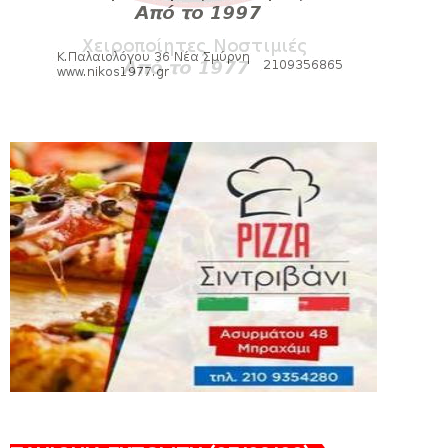
HEADLINES
Πανιώνια Εκπομπή: Eυχαριστούμε και...
συνεχίζουμε!
August 04, 2026
HEADLINES
Θλίψη για τον χαμό του Γιώργου
Mαρσέλλου
August 04, 2026