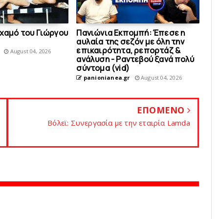
 χαμό του Γιώργου
Πανιώνια Εκπομπή: Έπεσε η
αυλαία της σεζόν με όλη την
επικαιρότητα, ρεπορτάζ &
August 04, 2026
ανάλυση - Ραντεβού ξανά πολύ
σύντομα (vid)
panionianea.gr
August 04, 2026
ΕΠΟΜΕΝΟ
Βόλεϊ: Συνεργασία με την εταιρία Lamda