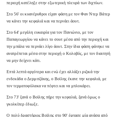
περιοχή κατέληξε στην εξωτερική πλευρά των διχτύων.
Στο 56' οι κυανέρυθροι είχαν φάση με τον Φαν Ντερ Βάτερ
να κάνει την κεφαλιά και να περνάει άουτ.
Στο 64' μεγάλη ευκαιρία για τον Πανιώνιο, με τον
Παπαγεωργίου να κάνει το σουτ μέσα από την περιοχή και
την μπάλα να περνάει λίγο άουτ. Στην ίδια φάση φάνηκε να
ανατρέπεται μέσα στην περιοχή ο Κολοβός, με τον διαιτητή
να μην δείχνει κάτι.
Επτά λεπτά αργότερα και ενώ έχει αλλάξει ριζικά την
ενδεκάδα ο Δερμιτζάκης, ο Βοϊλης έκανε την κεφαλιά, με
τον τερματοφύλακα να πέφτει και να μπλοκάρει.
Στο 73' ξανά ο Βοϊλης πήρε την κεφαλιά, ξανά όμως ο
γκολκίπερ έδιωξε.
Ο πολύ δραστήριος Βοϊλης στο 90' έφτασε μία ανάσα από