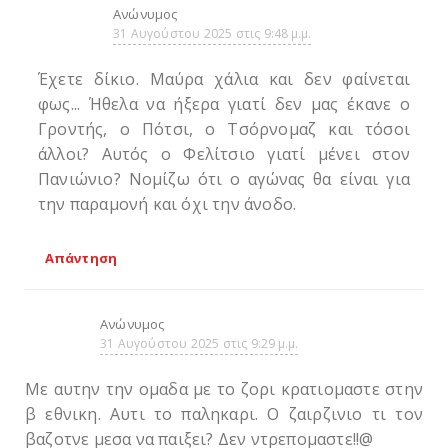
Ανώνυμος
31 Αυγούστου 2025 στις 9:48 μ.μ.
Έχετε δίκιο. Μαύρα χάλια και δεν φαίνεται
φως... Ήθελα να ήξερα γιατί δεν μας έκανε ο
Γροντής, ο Πότσι, ο Τσόρνομαζ και τόσοι
άλλοι? Αυτός ο Φελίτσιο γιατί μένει στον
Πανιώνιο? Νομίζω ότι ο αγώνας θα είναι για
την παραμονή και όχι την άνοδο.
Απάντηση
Ανώνυμος
31 Αυγούστου 2025 στις 9:29 μ.μ.
Mε αυτην την ομαδα με το ζορι κρατιομαστε στην
β εθνικη. Αυτι το παληκαρι. Ο ζαιρζινιο τι τον
βαζοτνε μεσα να παιξει? Δεν ντρεπομαστε!!@