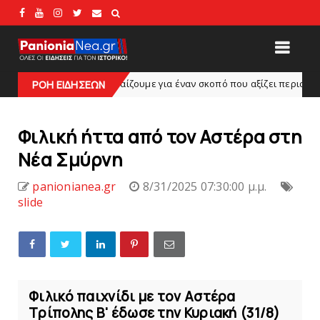
ς: «Παίζουμε για έναν σκοπό που αξίζει περισσότερο από κάθε νίκη»
ΡΟΗ ΕΙΔΗΣΕΩΝ
Φιλική ήττα από τον Aστέρα στη
Nέα Σμύρνη
panionianea.gr
8/31/2025 07:30:00 μ.μ.
slide
Φιλικό παιχνίδι με τον Αστέρα
Τρίπολης Β' έδωσε την Κυριακή (31/8)