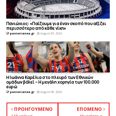
Πανιώνιoς: «Παίζουμε για έναν σκοπό που αξίζει
περισσότερο από κάθε νίκη»
panionianea.gr
August 09, 2026
Η Ιωάννα Καρέλια στο πλευρό των Εθνικών
ομάδων βόλεϊ – H μεγάλη χορηγία των 100.000
ευρώ
panionianea.gr
August 08, 2026
ΠΡΟΗΓΟΥΜΕΝΟ
ΕΠΟΜΕΝΟ
135 χρόνια
Μωραΐτης ο...