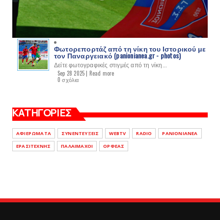
Φωτορεπορτάζ από τη νίκη του Ιστορικού με
τον Παναργειακό (panionianea.gr - photos)
Δείτε φωτογραφικές στιγμές από τη νίκη...
Sep 28 2025 |
Read more
0 σχόλια
ΚΑΤΗΓΟΡΙΕΣ
ΑΦΙΕΡΩΜΑΤΑ
ΣΥΝΕΝΤΕΥΞΕΙΣ
WEBTV
RADIO
PANIONIANEA
ΕΡΑΣΙΤΕΧΝΗΣ
ΠΑΛΑΙΜΑΧΟΙ
ΟΡΦΕΑΣ