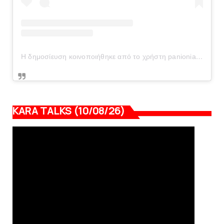
Η δημοσίευση κοινοποιήθηκε από το χρήστη panionianea.gr (@panionianea.gr)
KARA TALKS (10/08/26)