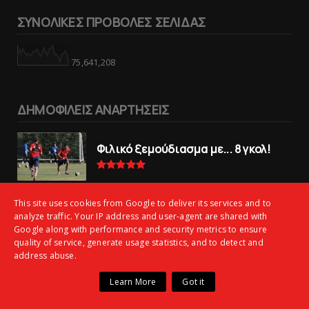
ΣΥΝΟΛΙΚΕΣ ΠΡΟΒΟΛΕΣ ΣΕΛΙΔΑΣ
75,641,208
ΔΗΜΟΦΙΛΕΙΣ ΑΝΑΡΤΗΣΕΙΣ
Φιλικό ξεμούδιασμα με... 8 γκολ!
Μαρτσούκος: «Ο Πανιώνιος ανήκει
στη μεγάλη κατηγορία» – Οι
This site uses cookies from Google to deliver its services and to
ειδήσεις για τη νέα Super League 2
analyze traffic. Your IP address and user-agent are shared with
(vid)
Google along with performance and security metrics to ensure
quality of service, generate usage statistics, and to detect and
address abuse.
Πανιώνιoς: Tο πρόγραμμα στο
φιλανθρωπικό τουρνουά του Bόλου
Learn More
Got it