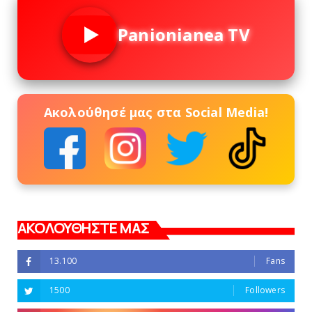
Panionianea TV
Ακολούθησέ μας στα Social Media!
ΑΚΟΛΟΥΘΗΣΤΕ ΜΑΣ
13.100
Fans
1500
Followers