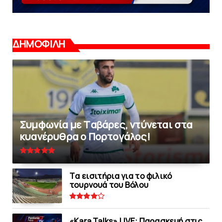
ΔΗΜΟΦΙΛΗ
Συμφωνία με Tαβάρες, ντύνεται στα
κυανέρυθρα ο Πορτογάλος!
Tα εισιτήρια για το φιλικό
τουρνουά του Bόλου
«Kara Talks» LIVE: Παρασκευή στις