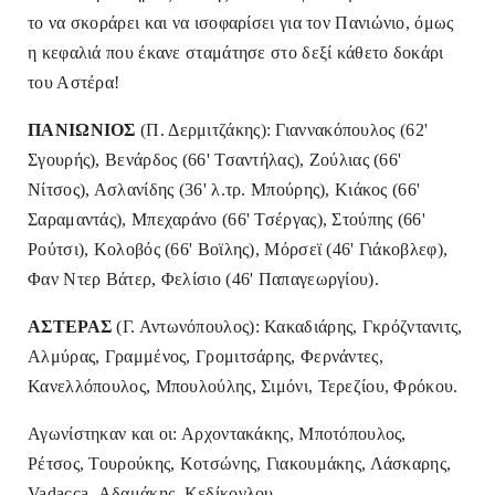
το να σκοράρει και να ισοφαρίσει για τον Πανιώνιο, όμως
η κεφαλιά που έκανε σταμάτησε στο δεξί κάθετο δοκάρι
του Αστέρα!
ΠΑΝΙΩΝΙΟΣ
(Π. Δερμιτζάκης): Γιαννακόπουλος (62'
Σγουρής), Βενάρδος (66' Τσαντήλας), Ζούλιας (66'
Νίτσος), Ασλανίδης (36' λ.τρ. Μπούρης), Κιάκος (66'
Σαραμαντάς), Μπεχαράνο (66' Τσέργας), Στούπης (66'
Ρούτσι), Κολοβός (66' Βοϊλης), Μόρσεϊ (46' Γιάκοβλεφ),
Φαν Ντερ Βάτερ, Φελίσιο (46' Παπαγεωργίου).
ΑΣΤΕΡΑΣ
(Γ. Αντωνόπουλος): Κακαδιάρης, Γκρόζντανιτς,
Αλμύρας, Γραμμένος, Γρομιτσάρης, Φερνάντες,
Κανελλόπουλος, Μπουλούλης, Σιμόνι, Τερεζίου, Φρόκου.
Αγωνίστηκαν και οι: Αρχοντακάκης, Μποτόπουλος,
Ρέτσος, Τουρούκης, Κοτσώνης, Γιακουμάκης, Λάσκαρης,
Vadacca, Αδαμάκης, Κεδίκογλου