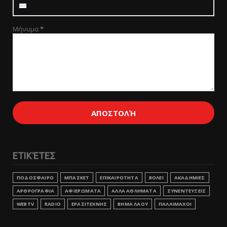
Μήνυμα
*
ΕΤΙΚΈΤΕΣ
ΠΟΔΟΣΦΑΙΡΟ
ΜΠΑΣΚΕΤ
ΕΠΙΚΑΙΡΟΤΗΤΑ
ΒΟΛΕΙ
ΑΚΑΔΗΜΙΕΣ
ΑΡΘΡΟΓΡΑΦΙΑ
ΑΦΙΕΡΩΜΑΤΑ
ΑΛΛΑ ΑΘΛΗΜΑΤΑ
ΣΥΝΕΝΤΕΥΞΕΙΣ
WEBTV
RADIO
ΕΡΑΣΙΤΕΧΝΗΣ
ΒΗΜΑ ΛΑΟΥ
ΠΑΛΑΙΜΑΧΟΙ