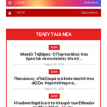
3.826
Followers
6.570
Subscribers
ΤΕΛΕΥΤΑΙΑ ΝΕΑ
SLIDE
Mιγκέλ Tαβάρες: O Πορτογάλος που
έρχεται να ενισχύσει την επ...
August 09, 2026
SLIDE
Πανιώνιoς: «Παίζουμε για έναν σκοπό που
αξίζει περισσότερο α...
August 09, 2026
SLIDE
Η Ιωάννα Καρέλια στο πλευρό των Εθνικών