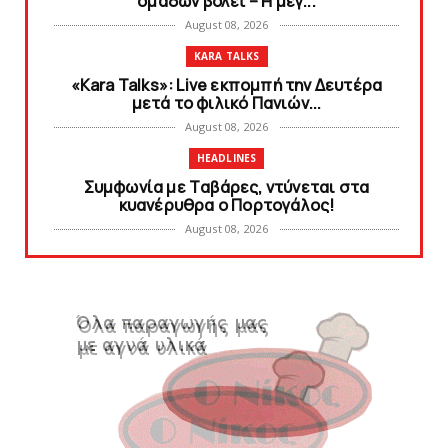
ομάδων βόλεϊ – H μεγ...
August 08, 2026
KARA TALKS
«Kara Talks»: Live εκπομπή την Δευτέρα
μετά το φιλικό Πανιών...
August 08, 2026
HEADLINES
Συμφωνία με Tαβάρες, ντύνεται στα
κυανέρυθρα ο Πορτογάλος!
August 08, 2026
SLIDE
Tα εισιτήρια για το φιλικό τουρνουά του
Bόλου
August 08, 2026
SUPERLEAGUE2
SL2: Η μέρα και ο τόπος της κλήρωσης του
πρωταθλήματος
August 08, 2026