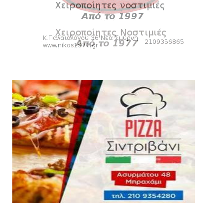
HEADLINES
Δείτε την εκπομπή «Kara Talks» (video)
August 07, 2026
KARA TALKS
«Kara Talks»: LIVE 21:00
August 07, 2026
SLIDE
Κύπελλο: Την Τετάρτη 19 Αυγούστου το Νίκη
Βόλου - Πανιώνιος
August 07, 2026