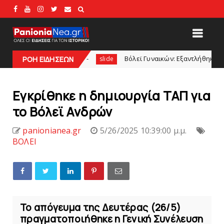
τις 21:00
Bόλεϊ Γυναικών: Εξαντλήθηκαν τα διαρκείας για
ΡΟΗ ΕΙΔΗΣΕΩΝ
slide
Εγκρίθηκε η δημιουργία TAΠ για
το Bόλεϊ Aνδρών
panionianea.gr
5/26/2025 10:39:00 μ.μ.
ΒΟΛΕΙ
Το απόγευμα της Δευτέρας (26/5)
πραγματοποιήθηκε η Γενική Συνέλευση