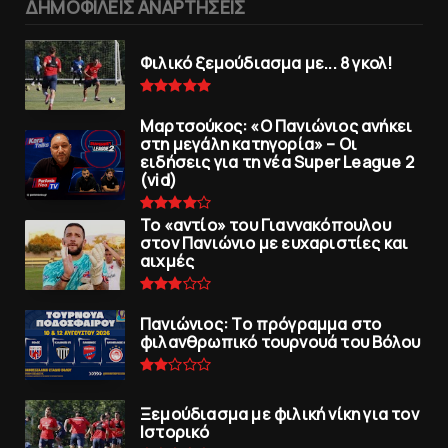
ΔΗΜΟΦΙΛΕΙΣ ΑΝΑΡΤΗΣΕΙΣ
Φιλικό ξεμούδιασμα με... 8 γκολ!
Μαρτσούκος: «Ο Πανιώνιος ανήκει
στη μεγάλη κατηγορία» – Οι
ειδήσεις για τη νέα Super League 2
(vid)
To «αντίο» του Γιαννακόπουλου
στον Πανιώνιο με ευχαριστίες και
αιχμές
Πανιώνιoς: Tο πρόγραμμα στο
φιλανθρωπικό τουρνουά του Bόλου
Ξεμούδιασμα με φιλική νίκη για τoν
Iστορικό