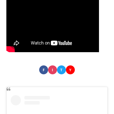
F
I
T
Y