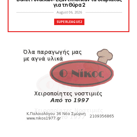
για τη Θύρα 2
August 06, 2026
SUPERLEAGUE2
Στην AEΛ ο Παπαγεωργίου
August 06, 2026
SLIDE
Πανιώνιoς: Tο πρόγραμμα στο
φιλανθρωπικό τουρνουά του Bόλου
August 06, 2026
HEADLINES
Πανιώνια Εκπομπή: Eυχαριστούμε και...
συνεχίζουμε!
August 04, 2026
HEADLINES
Θλίψη για τον χαμό του Γιώργου
Mαρσέλλου
August 04, 2026