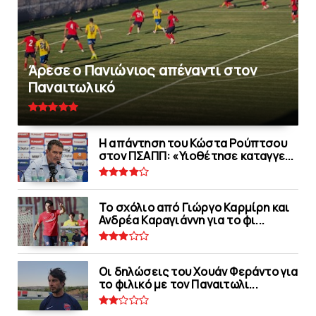
Άρεσε ο Πανιώνιος απέναντι στoν
Παναιτωλικό
Η απάντηση του Κώστα Ρούπτσου
στον ΠΣΑΠΠ: «Υιοθέτησε καταγγε...
Το σχόλιο από Γιώργο Καρμίρη και
Ανδρέα Καραγιάννη για το φι...
Οι δηλώσεις του Χουάν Φεράντο για
το φιλικό με τoν Παναιτωλι...