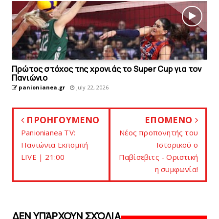
Πρώτος στόχος της χρονιάς το Super Cup για τον
Πανιώνιο
panionianea.gr
July 22, 2026
ΠΡΟΗΓΟΥΜΕΝΟ
ΕΠΟΜΕΝΟ
Panionianea TV:
Nέος προπονητής του
Πανιώνια Εκπομπή
Iστορικού ο
LIVE | 21:00
Παβίσεβιτς - Oριστική
η συμφωνία!
ΔΕΝ ΥΠΆΡΧΟΥΝ ΣΧΌΛΙΑ