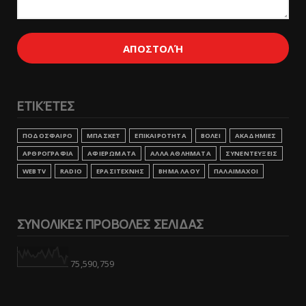
ΕΤΙΚΈΤΕΣ
ΠΟΔΟΣΦΑΙΡΟ
ΜΠΑΣΚΕΤ
ΕΠΙΚΑΙΡΟΤΗΤΑ
ΒΟΛΕΙ
ΑΚΑΔΗΜΙΕΣ
ΑΡΘΡΟΓΡΑΦΙΑ
ΑΦΙΕΡΩΜΑΤΑ
ΑΛΛΑ ΑΘΛΗΜΑΤΑ
ΣΥΝΕΝΤΕΥΞΕΙΣ
WEBTV
RADIO
ΕΡΑΣΙΤΕΧΝΗΣ
ΒΗΜΑ ΛΑΟΥ
ΠΑΛΑΙΜΑΧΟΙ
ΣΥΝΟΛΙΚΕΣ ΠΡΟΒΟΛΕΣ ΣΕΛΙΔΑΣ
75,590,759