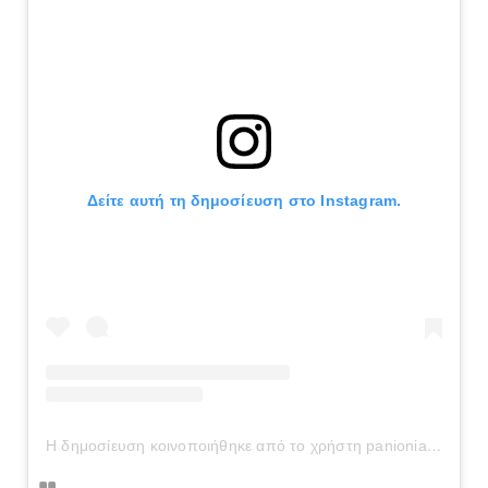
Δείτε αυτή τη δημοσίευση στο Instagram.
Η δημοσίευση κοινοποιήθηκε από το χρήστη panionianea.gr (@panionianea.gr)