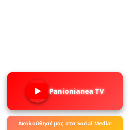
Panionianea TV
Ακολούθησέ μας στα Social Media!