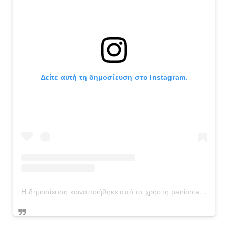
Δείτε αυτή τη δημοσίευση στο Instagram.
Η δημοσίευση κοινοποιήθηκε από το χρήστη panionianea.gr (@panionianea.gr)