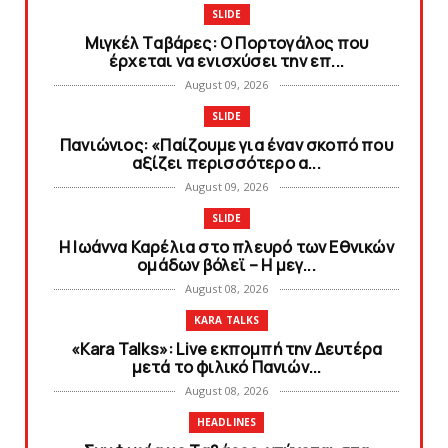
SLIDE
Mιγκέλ Tαβάρες: O Πορτογάλος που
έρχεται να ενισχύσει την επ...
August 09, 2026
SLIDE
Πανιώνιoς: «Παίζουμε για έναν σκοπό που
αξίζει περισσότερο α...
August 09, 2026
SLIDE
Η Ιωάννα Καρέλια στο πλευρό των Εθνικών
ομάδων βόλεϊ – H μεγ...
August 08, 2026
KARA TALKS
«Kara Talks»: Live εκπομπή την Δευτέρα
μετά το φιλικό Πανιών...
August 08, 2026
HEADLINES