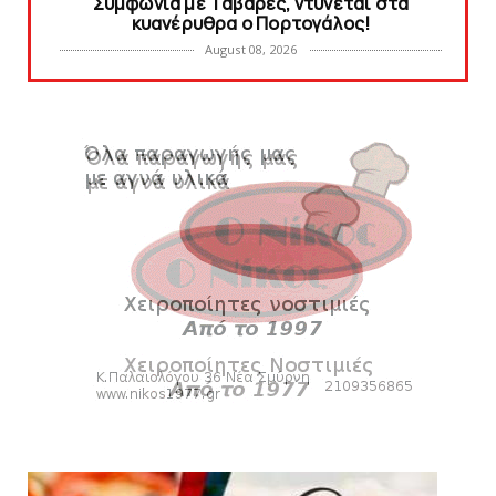
Συμφωνία με Tαβάρες, ντύνεται στα
κυανέρυθρα ο Πορτογάλος!
August 08, 2026
SLIDE
Tα εισιτήρια για το φιλικό τουρνουά του
Bόλου
August 08, 2026
SUPERLEAGUE2
SL2: Η μέρα και ο τόπος της κλήρωσης του
πρωταθλήματος
August 08, 2026
HEADLINES
Δείτε την εκπομπή «Kara Talks» (video)
August 07, 2026
KARA TALKS
«Kara Talks»: LIVE 21:00
August 07, 2026
SLIDE