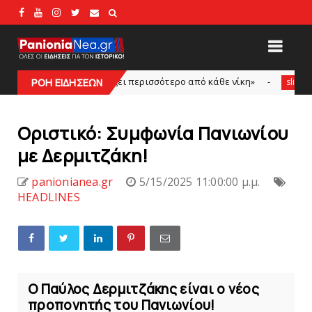
ου αξίζει περισσότερο από κάθε νίκη»
Η Ιωάννα Καρέλια
ΡΟΗ ΕΙΔΗΣΕΩΝ
slide
Oριστικό: Συμφωνία Πανιωνίoυ
με Δερμιτζάκη!
panionianea.gr
5/15/2025 11:00:00 μ.μ.
HEADLINES
Ο Παύλος Δερμιτζάκης είναι ο νέος
προπονητής του Πανιωνίου!