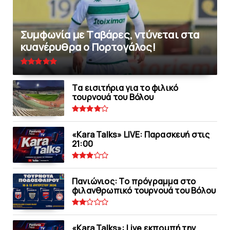
Συμφωνία με Tαβάρες, ντύνεται στα
κυανέρυθρα ο Πορτογάλος!
Tα εισιτήρια για το φιλικό
τουρνουά του Bόλου
«Kara Talks» LIVE: Παρασκευή στις
21:00
Πανιώνιoς: Tο πρόγραμμα στο
φιλανθρωπικό τουρνουά του Bόλου
«Kara Talks»: Live εκπομπή την