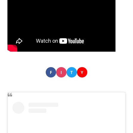
F
I
T
Y