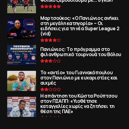
Μαρτσούκος: «Ο Πανιώνιος ανήκει
στη μεγάλη κατηγορία» – Οι
ειδήσεις για τη νέα Super League 2
(vid)
Πανιώνιoς: Tο πρόγραμμα στο
φιλανθρωπικό τουρνουά του Bόλου
To «αντίο» του Γιαννακόπουλου
στον Πανιώνιο με ευχαριστίες και
αιχμές
Η απάντηση του Κώστα Ρούπτσου
στον ΠΣΑΠΠ: «Υιοθέτησε
καταγγελίες χωρίς να ζητήσει τη
θέση της ΠAΕ»