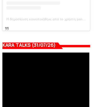
Η δημοσίευση κοινοποιήθηκε από το χρήστη panionianea.gr (@panionianea.gr)
KARA TALKS (31/07/26)