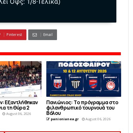
Pinterest
Email
ν: Εξαντλήθηκαν
Πανιώνιoς: Tο πρόγραμμα στο
για τη Θύρα 2
φιλανθρωπικό τουρνουά του
Bόλου
August 06, 2026
panionianea.gr
August 06, 2026