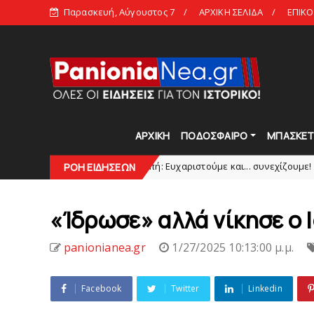
Παρασκευή, Αύγουστος 7
ΑΡΧΙΚΗ ΣΕΛΙΔΑ
ΕΠΙΚΟ
ΑΡΧΙΚΗ
ΠΟΔΟΣΦΑΙΡΟ
ΜΠΑΣΚΕ
Πανιώνια Εκπομπή: Eυχαριστούμε και... συνεχίζουμε!
ΡΟΗ ΕΙΔΗΣΕΩΝ
HEADLINES
«Ίδρωσε» αλλά νίκησε ο 
panionianea.gr
1/27/2025 10:13:00 μ.μ.
Facebook
Twitter
Linkedin