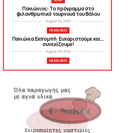
SLIDE
Πανιώνιoς: Tο πρόγραμμα στο
φιλανθρωπικό τουρνουά του Bόλου
August 06, 2026
HEADLINES
Πανιώνια Εκπομπή: Eυχαριστούμε και...
συνεχίζουμε!
August 04, 2026
HEADLINES
Θλίψη για τον χαμό του Γιώργου
Mαρσέλλου
August 04, 2026
SLIDE
Ξεκινά η ελεύθερη διάθεση των
εισιτηρίων διαρκείας του βόλεϊ...
August 04, 2026
HEADLINES
Kυανέρυθρη και επίσημα η Πάτερου