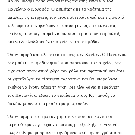
Χανιά, είδαμε πόσο απαραίτητος παίκτης είναι για τον
Πανιώνιο ο Κολοβός. Ο Δημήτρης με το κράτημα της
μπάλας, τις ενέργειες του μεσοεπιθετικά, αλλά και τις σωστά
τελειώματα των φάσεων, είτε πασάροντας είτε κάνοντας
εκείνος το σουτ, μπορεί να διασπάσει μία αμυντική διάταξη
και να ξεκλειδώσει ένα παιχνίδι για την ομάδα.
Όσον αφορά αποκλειστικά το ματς των Χανίων. Ο Πανιώνιος
δεν μπήκε με την δυναμική που απαιτούσε το παιχνίδι, δεν
είχε στον αγωνιστικό χώρο τον ρόλο του αφεντικού και έτσι
οι γηπεδούχοι το πίστεψαν παραπάνω και θα μπορούσαν
εκείνοι να έχουν πάρει τη νίκη. Με λίγα λόγια η εμφάνιση
του Πανιωνίου, έδωσε το δικαίωμα στους Κρητικούς να
διεκδικήσουν ότι περισσότερο μπορούσαν!
Όσον αφορά τον προπονητή, στον οποίο στέκονται οι
περισσότεροι, εγώ έχω να πω πως με εξέπληξε το γεγονός
πως ξεκίνησε με τριάδα στην άμυνα, από την στιγμή που το