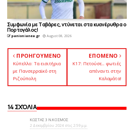
Συμφωνία με Tαβάρες, ντύνεται στα κυανέρυθρα ο
Πορτογάλος!
panionianea.gr
August 08, 2026
ΠΡΟΗΓΟΥΜΕΝΟ
ΕΠΟΜΕΝΟ
Κύπελλο: Tα εισιτήρια
K17: Πετούσε... φωτιές
με Πανσερραϊκό στη
απέναντι στην
Ριζούπολη
Καλαμάτα!
14 ΣΧΌΛΙΑ
ΚΩΣΤΑΣ 3 Ν.ΚΟΣΜΟΣ
2 Δεκεμβρίου 2024 στις 2:59 μ.μ.