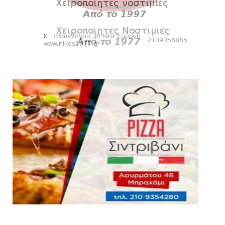
Κύπελλο: Την Τετάρτη 19 Αυγούστου το Νίκη
Βόλου - Πανιώνιος
August 07, 2026
HEADLINES
Πανιώνιος: O άξονας που «γεμίζει»
ποιότητα και εμπειρία!
August 07, 2026
KARA TALKS
«Kara Talks» LIVE: Παρασκευή στις 21:00
August 06, 2026