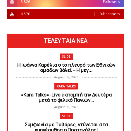
3.826
Followers
6.570
Subscribers
ΤΕΛΕΥΤΑΙΑ ΝΕΑ
SLIDE
Η Ιωάννα Καρέλια στο πλευρό των Εθνικών
ομάδων βόλεϊ – H μεγ...
August 08, 2026
KARA TALKS
«Kara Talks»: Live εκπομπή την Δευτέρα
μετά το φιλικό Πανιών...
August 08, 2026
SLIDE
Συμφωνία με Tαβάρες, ντύνεται στα
κυανέρυθρα ο Πορτογάλος!