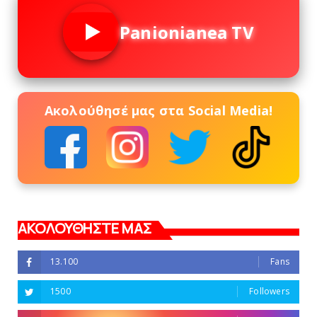
Panionianea TV
Ακολούθησέ μας στα Social Media!
ΑΚΟΛΟΥΘΗΣΤΕ ΜΑΣ
13.100
Fans
1500
Followers