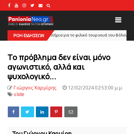
Tα εισιτήρια για το φιλικό τουρνουά του Bόλου
ide
ΡΟΗ ΕΙΔΗΣΕΩΝ
SUPERLEAG
Tο πρόβλημα δεν είναι μόνο
αγωνιστικό, αλλά και
ψυχολογικό...
Γιώργος Καρμίρης
12/02/2024 02:53:00 μ.μ.
slide
Του Γιώργου Καρμίρη...