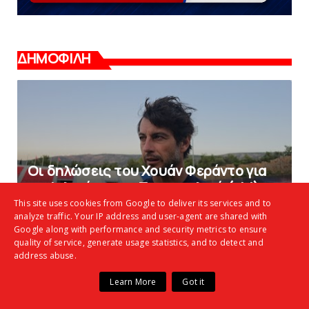
ΔΗΜΟΦΙΛΗ
Οι δηλώσεις του Χουάν Φεράντο για
το φιλικό με τoν Παναιτωλικό (vid)
This site uses cookies from Google to deliver its services and to
analyze traffic. Your IP address and user-agent are shared with
Google along with performance and security metrics to ensure
«Kara Talks» LIVE: Παρασκευή στις
quality of service, generate usage statistics, and to detect and
21:00
address abuse.
Learn More
Got it
Το σχόλιο από Γιώργο Καρμίρη και