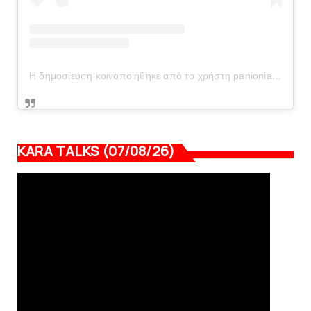
Η δημοσίευση κοινοποιήθηκε από το χρήστη panionianea.gr (@panionianea.gr)
KARA TALKS (07/08/26)