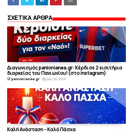
ΣΧΕΤΙΚΑ ΑΡΘΡΑ
Διαγωνισμός panionianea.gr: Κέρδισε 2 εισιτήρια
διαρκείας του Πανιωνίου! (στο instagram)
panionianea.gr
July 26, 2026
Kαλή Aνάσταση - Kαλό Πάσχα