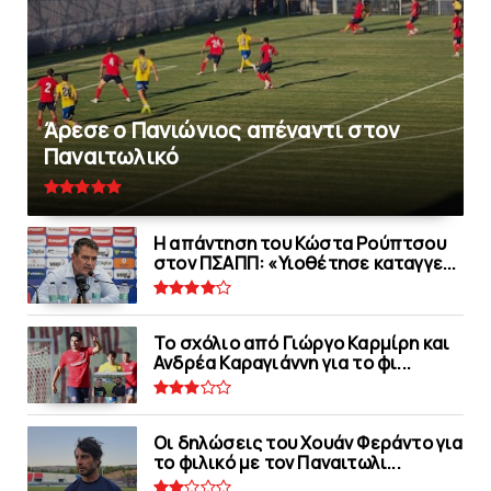
Άρεσε ο Πανιώνιος απέναντι στoν
Παναιτωλικό
Η απάντηση του Κώστα Ρούπτσου
στον ΠΣΑΠΠ: «Υιοθέτησε καταγγε...
Το σχόλιο από Γιώργο Καρμίρη και
Ανδρέα Καραγιάννη για το φι...
Οι δηλώσεις του Χουάν Φεράντο για
το φιλικό με τoν Παναιτωλι...