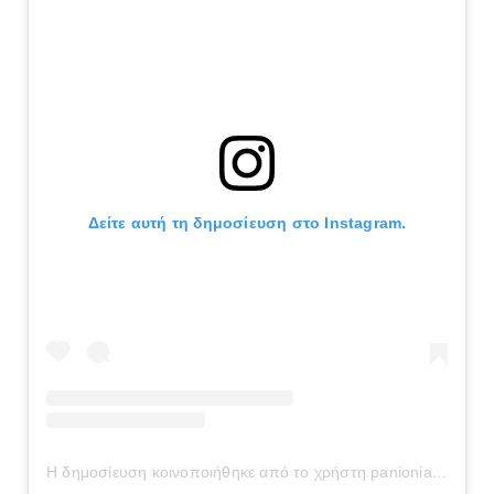
Δείτε αυτή τη δημοσίευση στο Instagram.
Η δημοσίευση κοινοποιήθηκε από το χρήστη panionianea.gr (@panionianea.gr)