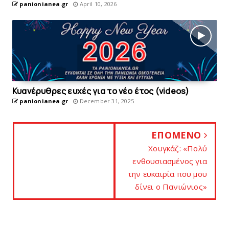
panionianea.gr
April 10, 2026
Κυανέρυθρες ευχές για το νέο έτος (videos)
panionianea.gr
December 31, 2025
ΕΠΟΜΕΝΟ
Χουγκάζ: «Πολύ
ενθουσιασμένος για
την ευκαιρία που μου
δίνει o Πανιώνιος»