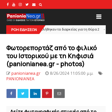
 Εξαντλήθηκαν τα διαρκείας για τη Θύρα 2
Στη
ΡΟΗ ΕΙΔΗΣΕΩΝ
SUPERLEAGUE2
Φωτορεπορτάζ από το φιλικό
του Ιστορικού με τη Κηφισιά
(panionianea.gr - photos)
panionianea.gr
8/26/2024 11:05:00 μ.μ.
PANIONIANEA
Δείτε φωτογραφικές στιγμές από το