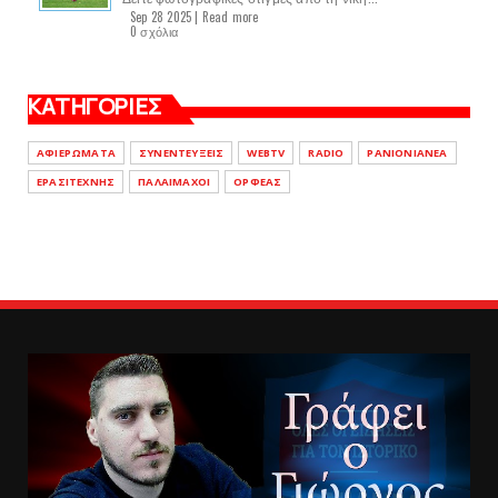
Sep 28 2025 |
Read more
0 σχόλια
ΚΑΤΗΓΟΡΙΕΣ
ΑΦΙΕΡΩΜΑΤΑ
ΣΥΝΕΝΤΕΥΞΕΙΣ
WEBTV
RADIO
PANIONIANEA
ΕΡΑΣΙΤΕΧΝΗΣ
ΠΑΛΑΙΜΑΧΟΙ
ΟΡΦΕΑΣ