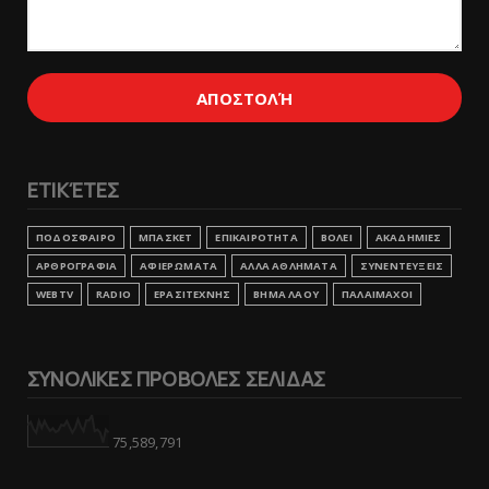
ΕΤΙΚΈΤΕΣ
ΠΟΔΟΣΦΑΙΡΟ
ΜΠΑΣΚΕΤ
ΕΠΙΚΑΙΡΟΤΗΤΑ
ΒΟΛΕΙ
ΑΚΑΔΗΜΙΕΣ
ΑΡΘΡΟΓΡΑΦΙΑ
ΑΦΙΕΡΩΜΑΤΑ
ΑΛΛΑ ΑΘΛΗΜΑΤΑ
ΣΥΝΕΝΤΕΥΞΕΙΣ
WEBTV
RADIO
ΕΡΑΣΙΤΕΧΝΗΣ
ΒΗΜΑ ΛΑΟΥ
ΠΑΛΑΙΜΑΧΟΙ
ΣΥΝΟΛΙΚΕΣ ΠΡΟΒΟΛΕΣ ΣΕΛΙΔΑΣ
75,589,791