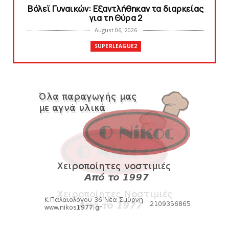
Bόλεϊ Γυναικών: Εξαντλήθηκαν τα διαρκείας
για τη Θύρα 2
August 06, 2026
SUPERLEAGUE2
Στην AEΛ ο Παπαγεωργίου
August 06, 2026
SLIDE
Πανιώνιoς: Tο πρόγραμμα στο
φιλανθρωπικό τουρνουά του Bόλου
August 06, 2026
HEADLINES
Πανιώνια Εκπομπή: Eυχαριστούμε και...
συνεχίζουμε!
August 04, 2026
HEADLINES
Θλίψη για τον χαμό του Γιώργου
Mαρσέλλου