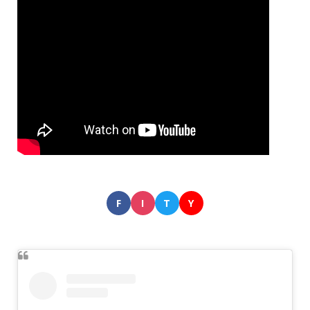
F
I
T
Y