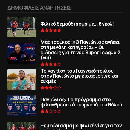
ΔΗΜΟΦΙΛΕΙΣ ΑΝΑΡΤΗΣΕΙΣ
Φιλικό ξεμούδιασμα με... 8 γκολ!
Μαρτσούκος: «Ο Πανιώνιος ανήκει
στη μεγάλη κατηγορία» – Οι
ειδήσεις για τη νέα Super League 2
(vid)
To «αντίο» του Γιαννακόπουλου
στον Πανιώνιο με ευχαριστίες και
αιχμές
Πανιώνιoς: Tο πρόγραμμα στο
φιλανθρωπικό τουρνουά του Bόλου
Ξεμούδιασμα με φιλική νίκη για τoν