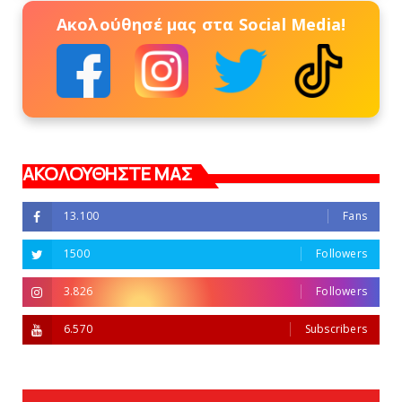
Ακολούθησέ μας στα Social Media!
ΑΚΟΛΟΥΘΗΣΤΕ ΜΑΣ
13.100
Fans
1500
Followers
3.826
Followers
6.570
Subscribers