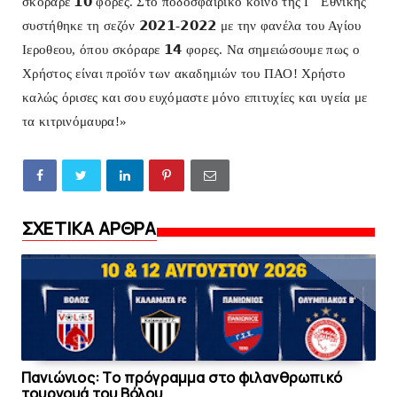
σκόραρε 𝟭𝟬 φορες. Στο ποδοσφαιρικό κοινό της Γ´ Εθνικής
συστήθηκε τη σεζόν 𝟮𝟬𝟮𝟭-𝟮𝟬𝟮𝟮 με την φανέλα του Αγίου
Ιεροθεου, όπου σκόραρε 𝟭𝟰 φορες. Να σημειώσουμε πως ο
Χρήστος είναι προϊόν των ακαδημιών του ΠΑΟ! Χρήστο
καλώς όρισες και σου ευχόμαστε μόνο επιτυχίες και υγεία με
τα κιτρινόμαυρα!»
ΣΧΕΤΙΚΑ ΑΡΘΡΑ
Πανιώνιoς: Tο πρόγραμμα στο φιλανθρωπικό
τουρνουά του Bόλου