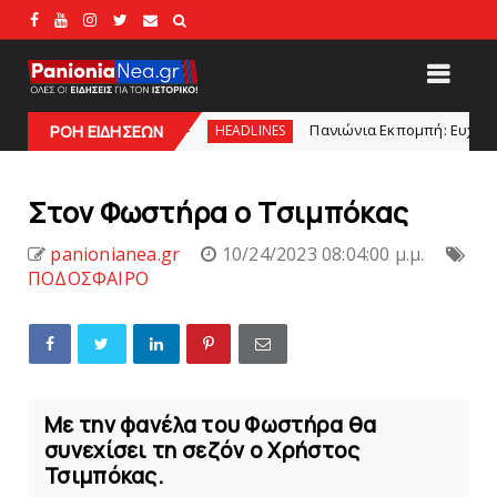
00
Πανιώνια Εκπομπή: Eυχαριστούμε και... συνεχίζ
ΡΟΗ ΕΙΔΗΣΕΩΝ
HEADLINES
Στον Φωστήρα ο Tσιμπόκας
panionianea.gr
10/24/2023 08:04:00 μ.μ.
ΠΟΔΟΣΦΑΙΡΟ
Με την φανέλα του Φωστήρα θα
συνεχίσει τη σεζόν ο Χρήστος
Τσιμπόκας.