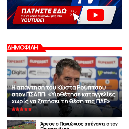
ΔΗΜΟΦΙΛΗ
Η απάντηση του Κώστα Ρούπτσου
στον ΠΣΑΠΠ: «Υιοθέτησε καταγγελίες
χωρίς να ζητήσει τη θέση της ΠAΕ»
Άρεσε ο Πανιώνιος απέναντι στoν