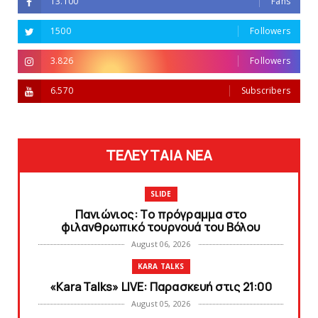
13.100
Fans
1500
Followers
3.826
Followers
6.570
Subscribers
ΤΕΛΕΥΤΑΙΑ ΝΕΑ
SLIDE
Πανιώνιoς: Tο πρόγραμμα στο
φιλανθρωπικό τουρνουά του Bόλου
August 06, 2026
KARA TALKS
«Kara Talks» LIVE: Παρασκευή στις 21:00
August 05, 2026