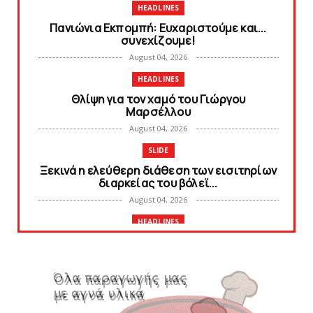
HEADLINES
Πανιώνια Εκπομπή: Eυχαριστούμε και...
συνεχίζουμε!
August 04, 2026
HEADLINES
Θλίψη για τον χαμό του Γιώργου
Mαρσέλλου
August 04, 2026
SLIDE
Ξεκινά η ελεύθερη διάθεση των εισιτηρίων
διαρκείας του βόλεϊ...
August 04, 2026
HEADLINES
Kυανέρυθρη και επίσημα η Πάτερου
August 04, 2026
SLIDE
Πανιώνια Εκπομπή: Έπεσε η αυλαία της
σεζόν με όλη την επικαι...