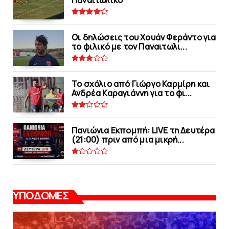
Παναιτωλικό
Οι δηλώσεις του Χουάν Φεράντο για
το φιλικό με τoν Παναιτωλι...
Το σχόλιο από Γιώργο Καρμίρη και
Ανδρέα Καραγιάννη για το φι...
Πανιώνια Εκπομπή: LIVE τη Δευτέρα
(21:00) πριν από μια μικρή...
ΥΠΟΔΟΜΕΣ