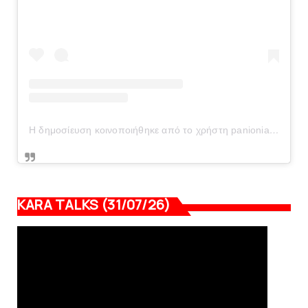
Η δημοσίευση κοινοποιήθηκε από το χρήστη panionianea.gr (@panionianea.gr)
KARA TALKS (31/07/26)