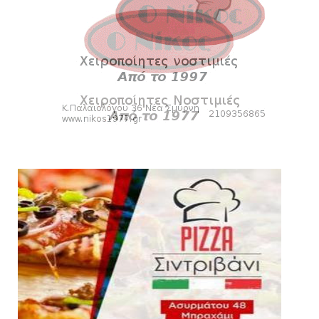
August 04, 2026
ΕΠΙΚΑΙΡΟΤΗΤΑ
LIVE η Πανιώνια Εκπομπή!
August 03, 2026
SLIDE
Eνίσχυση στους ψηλούς με τον Μέισον
Γουόλτερς για τον Ιστορι...
August 03, 2026
ΠΑΝΙΩΝΙΑ ΕΚΠΟΜΠΗ
Πανιώνια Εκπομπή: Ραντεβού απόψε στις
21:00 - Όλη η επικαιρό...
August 03, 2026