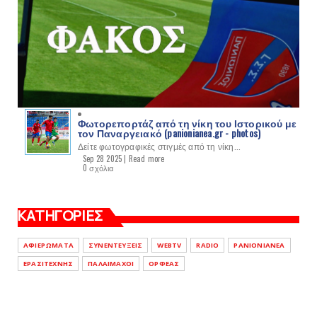
Φωτορεπορτάζ από τη νίκη του Ιστορικού με
τον Παναργειακό (panionianea.gr - photos)
Δείτε φωτογραφικές στιγμές από τη νίκη...
Sep 28 2025 |
Read more
0 σχόλια
ΚΑΤΗΓΟΡΙΕΣ
ΑΦΙΕΡΩΜΑΤΑ
ΣΥΝΕΝΤΕΥΞΕΙΣ
WEBTV
RADIO
PANIONIANEA
ΕΡΑΣΙΤΕΧΝΗΣ
ΠΑΛΑΙΜΑΧΟΙ
ΟΡΦΕΑΣ