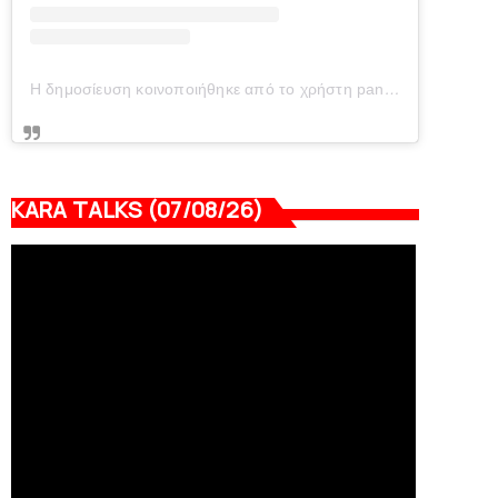
Η δημοσίευση κοινοποιήθηκε από το χρήστη panionianea.gr (@panionianea.gr)
KARA TALKS (07/08/26)