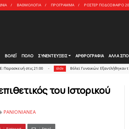
ΩΝΙΑ
ΒΑΘΜΟΛΟΓΙΑ
ΠΡΟΓΡΑΜΜΑ
ΡΟΣΤΕΡ ΠΟΔΟΣΦΑΙΡΟ 20
Τ
ΒΟΛΕΪ
ΠΟΛΟ
ΣΥΝΕΝΤΕΥΞΕΙΣ
ΑΡΘΡΟΓΡΑΦΙΑ
ΑΛΛΑ ΣΠΟ
ή στις 21:00
Bόλεϊ Γυναικών: Εξαντλήθηκαν τα διαρκείας 
slide
 επιθετικός του Ιστορικού
PANIONIANEA
Pinterest
Email