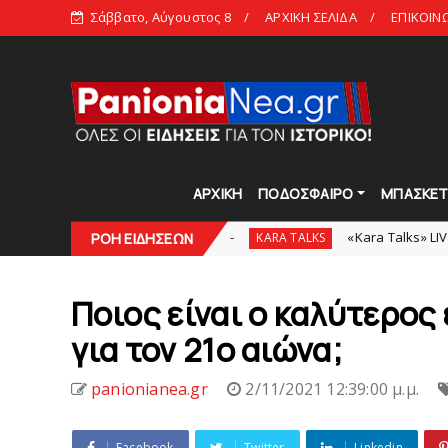
Σάββατο, Αύγουστος 8
ΑΡΧΙΚΗ ΣΕΛΙΔΑ
ΕΠΙΚΟΙΝ
ΑΡΧΙΚΗ
ΠΟΔΟΣΦΑΙΡΟ
ΜΠΑΣΚΕ
οιότητα και εμπειρία!
«Kara Talks» LIVE: Παρασκευ
ΡΟΗ ΕΙΔΗΣΕΩΝ
KARA TALKS
Ποιος είναι ο καλύτερος
για τον 21ο αιώνα;
panionianea.gr
2/11/2021 12:39:00 μ.μ.
Facebook
Twitter
Linkedin