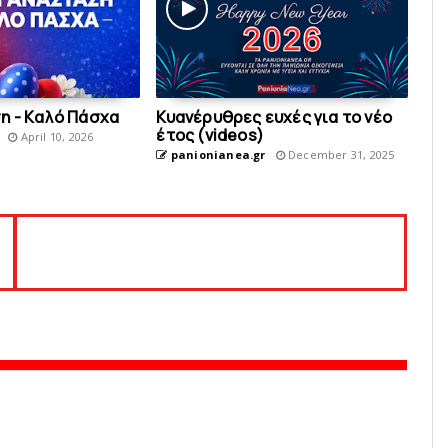
η - Kαλό Πάσχα
Κυανέρυθρες ευχές για το νέο
έτος (videos)
April 10, 2026
panionianea.gr
December 31, 2025