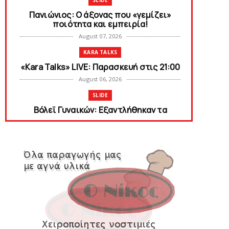
SLIDE
Πανιώνιος: O άξονας που «γεμίζει»
ποιότητα και εμπειρία!
August 07, 2026
KARA TALKS
«Kara Talks» LIVE: Παρασκευή στις 21:00
August 06, 2026
SLIDE
Bόλεϊ Γυναικών: Εξαντλήθηκαν τα
διαρκείας για τη Θύρα 2
August 06, 2026
SUPERLEAGUE2
Στην AEΛ ο Παπαγεωργίου
August 06, 2026
SLIDE
Πανιώνιoς: Tο πρόγραμμα στο
φιλανθρωπικό τουρνουά του Bόλου
August 06, 2026