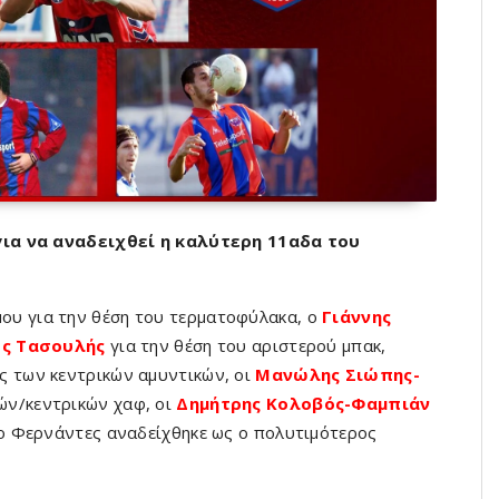
για να αναδειχθεί η καλύτερη 11αδα του
μου για την θέση του τερματοφύλακα, ο
Γιάννης
ς Τασουλής
για την θέση του αριστερού μπακ,
ις των κεντρικών αμυντικών, οι
Μανώλης Σιώπης-
κών/κεντρικών χαφ, οι
Δημήτρης Κολοβός-Φαμπιάν
ριο Φερνάντες αναδείχθηκε ως ο πολυτιμότερος