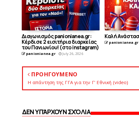
Διαγωνισμός panionianea.gr:
Kαλή Aνάστασ
Κέρδισε 2 εισιτήρια διαρκείας
panionianea.gr
του Πανιωνίου! (στο instagram)
panionianea.gr
July 26, 2026
ΠΡΟΗΓΟΥΜΕΝΟ
Η απάντηση της ΓΓΑ για την Γ' Εθνική (video)
ΔΕΝ ΥΠΆΡΧΟΥΝ ΣΧΌΛΙΑ