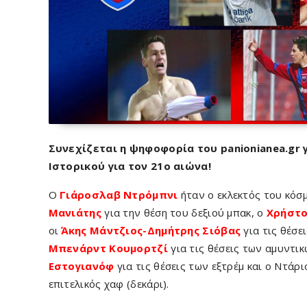
Συνεχίζεται η ψηφοφορία του panionianea.gr 
Ιστορικού για τον 21ο αιώνα!
Ο
Γιάροσλαβ Ντρόμπνι
ήταν ο εκλεκτός του κόσ
Μανιάτης
για την θέση του δεξιού μπακ, ο
Χρήστο
οι
Άκης Μάντζιος-Δημήτρης Σιόβας
για τις θέσε
Μπενάρντ Κουμορτζί
για τις θέσεις των αμυντι
Εστογιανόφ
για τις θέσεις των εξτρέμ και ο Ντά
επιτελικός χαφ (δεκάρι).