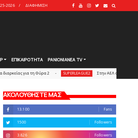
25-2026
ΔΙΑΦΗΜΙΣΗ
Ρ
ΕΠΙΚΑΙΡΟΤΗΤΑ
PANIONIANEA TV
για τη Θύρα 2
Στην AEΛ ο Παπαγεωργίου
SUPERLEAGUE2
ΑΚΟΛΟΥΘΗΣΤΕ ΜΑΣ
13.100
Fans
1500
Followers
3.826
Followers