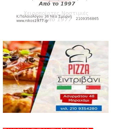
HEADLINES
Πανιώνια Εκπομπή: Eυχαριστούμε και...
συνεχίζουμε!
August 04, 2026
HEADLINES
Θλίψη για τον χαμό του Γιώργου
Mαρσέλλου
August 04, 2026