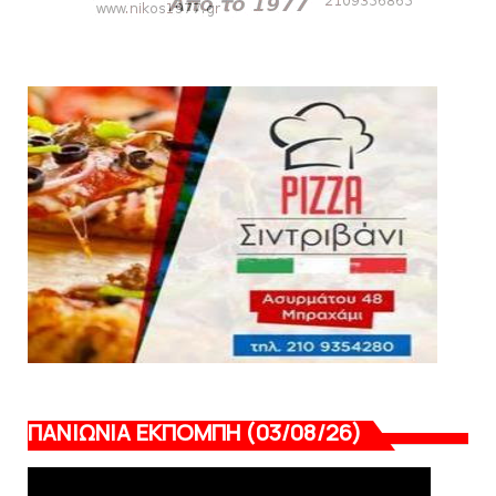
Πανιώνια Εκπομπή: Έπεσε η αυλαία της
σεζόν με όλη την επικαι...
August 04, 2026
ΕΠΙΚΑΙΡΟΤΗΤΑ
LIVE η Πανιώνια Εκπομπή!
August 03, 2026
ΠΑΝΙΩΝΙΑ ΕΚΠΟΜΠΗ (03/08/26)