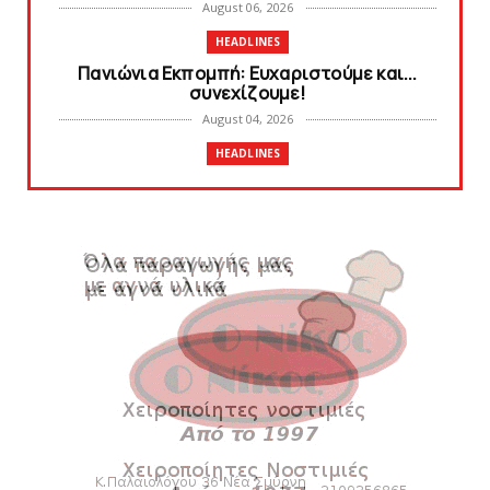
August 06, 2026
HEADLINES
Πανιώνια Εκπομπή: Eυχαριστούμε και...
συνεχίζουμε!
August 04, 2026
HEADLINES
Θλίψη για τον χαμό του Γιώργου
Mαρσέλλου
August 04, 2026
SLIDE
Ξεκινά η ελεύθερη διάθεση των εισιτηρίων
διαρκείας του βόλεϊ...
August 04, 2026
HEADLINES
Kυανέρυθρη και επίσημα η Πάτερου
August 04, 2026
SLIDE