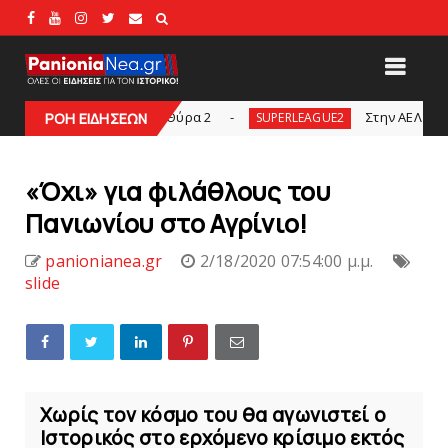
ας για τη Θύρα 2
Στην AEΛ ο Παπαγεωργίου
ΡΟΗ ΕΙΔΗΣΕΩΝ
SUPERLEAGUE2
«Όχι» για φιλάθλους του
Πανιωνίου στο Αγρίνιο!
panionianea.gr
2/18/2020 07:54:00 μ.μ.
slide
Χωρίς τον κόσμο του θα αγωνιστεί ο
Ιστορικός στο ερχόμενο κρίσιμο εκτός