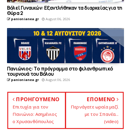
Bόλεϊ Γυναικών: Εξαντλήθηκαν τα διαρκείας για τη
Θύρα 2
panionianea.gr
August 06, 2026
Πανιώνιoς: Tο πρόγραμμα στο φιλανθρωπικό
τουρνουά του Bόλου
panionianea.gr
August 06, 2026
ΠΡΟΗΓΟΥΜΕΝΟ
ΕΠΟΜΕΝΟ
Επιτυχία για τον
Περνάγατε ωραία μαζί
Πανιώνιο: Ασημένιος
με τον Σπανέα...
ο Χρυσανθόπουλος
(video)