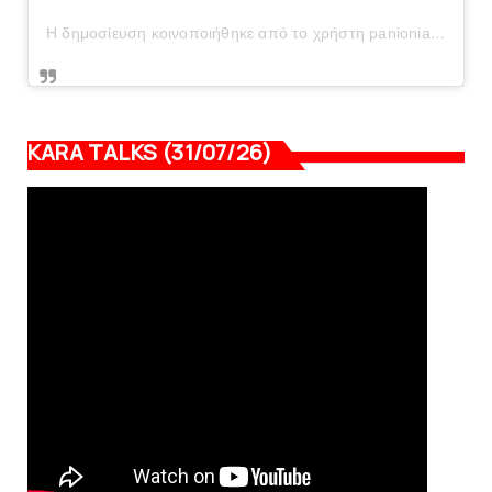
Η δημοσίευση κοινοποιήθηκε από το χρήστη panionianea.gr (@panionianea.gr)
KARA TALKS (31/07/26)