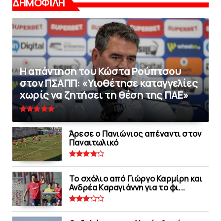
ΔΗΜΟΦΙΛΗ
Η απάντηση του Κώστα Ρούπτσου
στον ΠΣΑΠΠ: «Υιοθέτησε καταγγελίες
χωρίς να ζητήσει τη θέση της ΠAΕ»
Άρεσε ο Πανιώνιος απέναντι στoν
Παναιτωλικό
Το σχόλιο από Γιώργο Καρμίρη και
Ανδρέα Καραγιάννη για το φι...