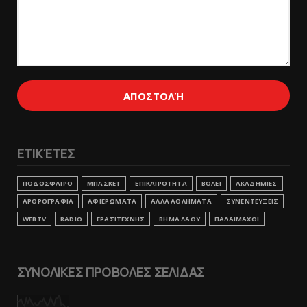
ΕΤΙΚΈΤΕΣ
ΠΟΔΟΣΦΑΙΡΟ
ΜΠΑΣΚΕΤ
ΕΠΙΚΑΙΡΟΤΗΤΑ
ΒΟΛΕΙ
ΑΚΑΔΗΜΙΕΣ
ΑΡΘΡΟΓΡΑΦΙΑ
ΑΦΙΕΡΩΜΑΤΑ
ΑΛΛΑ ΑΘΛΗΜΑΤΑ
ΣΥΝΕΝΤΕΥΞΕΙΣ
WEBTV
RADIO
ΕΡΑΣΙΤΕΧΝΗΣ
ΒΗΜΑ ΛΑΟΥ
ΠΑΛΑΙΜΑΧΟΙ
ΣΥΝΟΛΙΚΕΣ ΠΡΟΒΟΛΕΣ ΣΕΛΙΔΑΣ