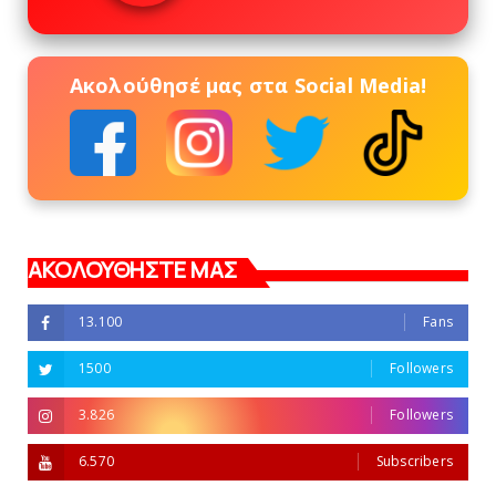
Ακολούθησέ μας στα Social Media!
ΑΚΟΛΟΥΘΗΣΤΕ ΜΑΣ
13.100
Fans
1500
Followers
3.826
Followers
6.570
Subscribers