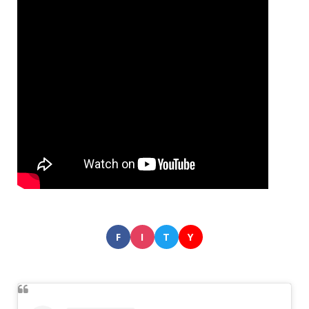
F
I
T
Y