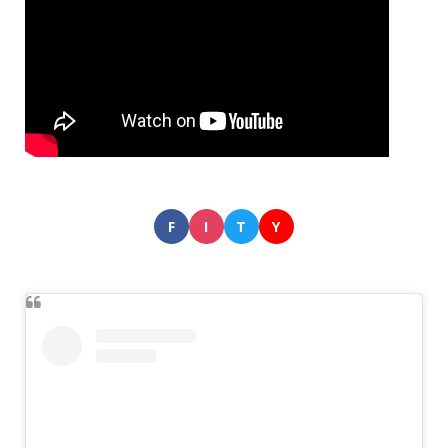
F
I
T
Y