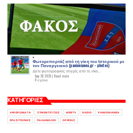
Φωτορεπορτάζ από τη νίκη του Ιστορικού με
τον Παναργειακό (panionianea.gr - photos)
Δείτε φωτογραφικές στιγμές από τη νίκη...
Sep 28 2025 |
Read more
0 σχόλια
ΚΑΤΗΓΟΡΙΕΣ
ΑΦΙΕΡΩΜΑΤΑ
ΣΥΝΕΝΤΕΥΞΕΙΣ
WEBTV
RADIO
PANIONIANEA
ΕΡΑΣΙΤΕΧΝΗΣ
ΠΑΛΑΙΜΑΧΟΙ
ΟΡΦΕΑΣ