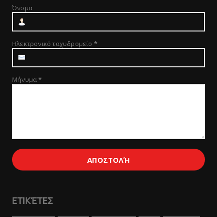
Όνομα
Ηλεκτρονικό ταχυδρομείο
*
Μήνυμα
*
ΕΤΙΚΈΤΕΣ