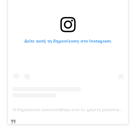
Δείτε αυτή τη δημοσίευση στο Instagram.
Η δημοσίευση κοινοποιήθηκε από το χρήστη panionianea.gr (@panionianea.gr)