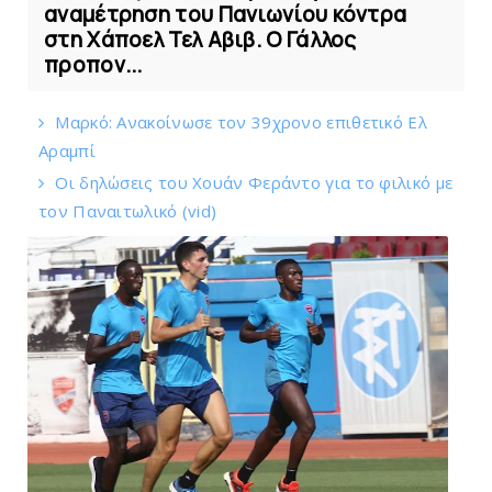
αναμέτρηση του Πανιωνίου κόντρα
στη Χάποελ Τελ Αβιβ. Ο Γάλλος
προπον...
Mαρκό: Ανακοίνωσε τον 39χρονο επιθετικό Ελ
Αραμπί
Οι δηλώσεις του Χουάν Φεράντο για το φιλικό με
τoν Παναιτωλικό (vid)