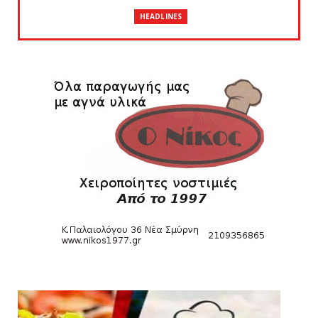
HEADLINES
Θλίψη για τον χαμό του Γιώργου
Mαρσέλλου
August 04, 2026
SLIDE
Ξεκινά η ελεύθερη διάθεση των εισιτηρίων
διαρκείας του βόλεϊ...
August 04, 2026
HEADLINES
Kυανέρυθρη και επίσημα η Πάτερου
August 04, 2026
SLIDE
Πανιώνια Εκπομπή: Έπεσε η αυλαία της
σεζόν με όλη την επικαι...
August 04, 2026
ΕΠΙΚΑΙΡΟΤΗΤΑ
LIVE η Πανιώνια Εκπομπή!