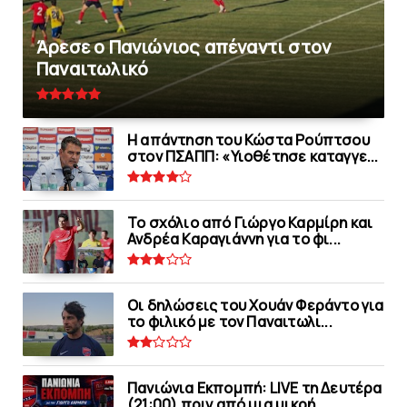
Άρεσε ο Πανιώνιος απέναντι στoν
Παναιτωλικό
Η απάντηση του Κώστα Ρούπτσου
στον ΠΣΑΠΠ: «Υιοθέτησε καταγγε...
Το σχόλιο από Γιώργο Καρμίρη και
Ανδρέα Καραγιάννη για το φι...
Οι δηλώσεις του Χουάν Φεράντο για
το φιλικό με τoν Παναιτωλι...
Πανιώνια Εκπομπή: LIVE τη Δευτέρα
(21:00) πριν από μια μικρή...