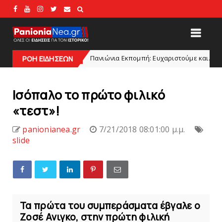
Πανιώνια Εκπομπή: Eυχαριστούμε και... συνεχίζουμε!
EADLINES
ΡΟΗ ΕΙΔΗΣΕΩΝ
Ισόπαλο το πρώτο φιλικό
«τεστ»!
panionianea.gr
7/21/2018 08:01:00 μ.μ.
slide
Τα πρώτα του συμπεράσματα έβγαλε ο
Ζοσέ Ανιγκο, στην πρώτη φιλική