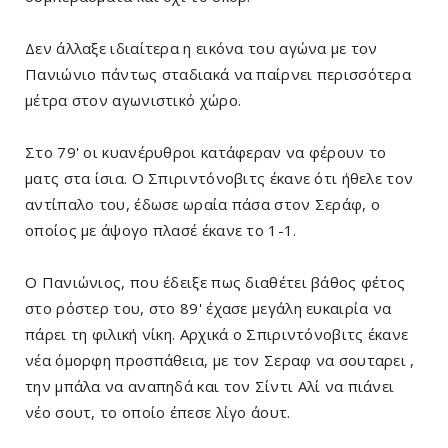
Δεν άλλαξε ιδιαίτερα η εικόνα του αγώνα με τον
Πανιώνιο πάντως σταδιακά να παίρνει περισσότερα
μέτρα στον αγωνιστικό χώρο.
Στο 79' οι κυανέρυθροι κατάφεραν να φέρουν το
ματς στα ίσια. Ο Σπιριντόνοβιτς έκανε ότι ήθελε τον
αντίπαλο του, έδωσε ωραία πάσα στον Σεράφ, ο
οποίος με άψογο πλασέ έκανε το 1-1.
Ο Πανιώνιος, που έδειξε πως διαθέτει βάθος φέτος
στο ρόστερ του, στο 89' έχασε μεγάλη ευκαιρία να
πάρει τη φιλική νίκη. Αρχικά ο Σπιριντόνοβιτς έκανε
νέα όμορφη προσπάθεια, με τον Σεραφ να σουταρει ,
την μπάλα να αναπηδά και τον Σίντι Αλί να πιάνει
νέο σουτ, το οποίο έπεσε λίγο άουτ.