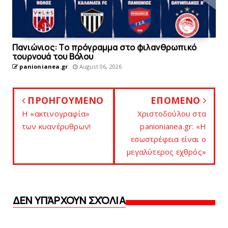
Πανιώνιoς: Tο πρόγραμμα στο φιλανθρωπικό
τουρνουά του Bόλου
panionianea.gr
August 06, 2026
ΠΡΟΗΓΟΥΜΕΝΟ
ΕΠΟΜΕΝΟ
Η «ακτινογραφία»
Χριστοδούλου στα
των κυανέρυθρων!
panionianea.gr: «Η
εσωστρέφεια είναι ο
μεγαλύτερος εχθρός»
ΔΕΝ ΥΠΆΡΧΟΥΝ ΣΧΌΛΙΑ