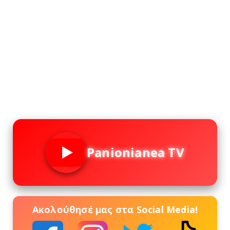
Panionianea TV
Ακολούθησέ μας στα Social Media!